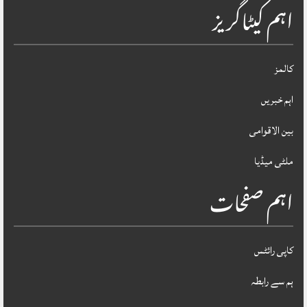
اہم کیٹاگریز
کالمز
اہم خبریں
بین الاقوامی
ملٹی میڈیا
اہم صفحات
کاپی رائٹس
ہم سے رابطہ