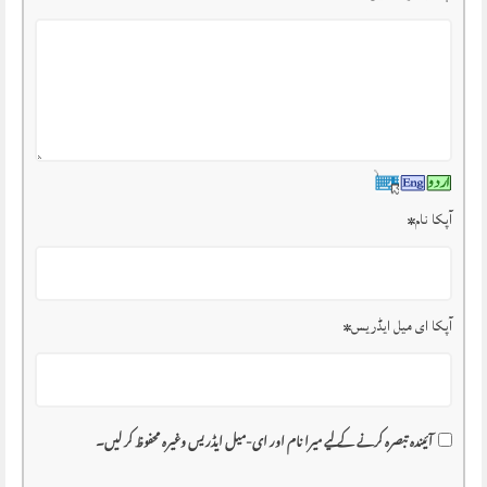
آپکا نام
*
آپکا ای میل ایڈریس
*
آئیندہ تبصرہ کرنے کے لیے میرا نام اور ای-میل ایڈریس وغیرہ محفوظ کر لیں۔