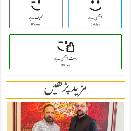
اچھی ہے
ٹھیک ہے
0 Votes
0 Votes
بہت اچھی ہے
0 Votes
مزید پڑھیں