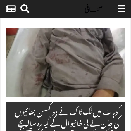
Skip
to
content
کوہاٹ میں ٹک ٹاک نے دو کمسن بھائیوں
کی جان لے لی خانیوال کے گیارہ سالہ بچے