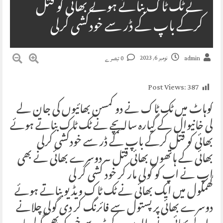
نے ٹک ٹاک بناتے ہوئے بھائی کو قتل
کرکے باپ کے ڈر سے خودکشی کرلی
نومبر 6, 2023
admin
0 تبصرے
Post Views:
387
کوہاٹ میں ٹک ٹاک نے دو کمسن بھائیوں کی جان لے
لی خانیوال کے گیارہ سالہ بچے نے ٹک ٹاک بناتے ہوئے
بھائی کو قتل کرکے باپ کے ڈر سے خودکشی کرلی
بھائی کے ہاتھوں بھائی قتل ۔ دوسرے بھائی نے بھی
اپ نے اپ کو گولی مار کر خود کشی کر لی
گھمکول میں ایک بھائی نے ٹک ٹاک ویڈیو بناتے ہوئے
دوسرے بھائی پر پستول سے فائرنگ کر دی گولی چلانے