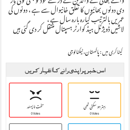
والے بھائی نے والدین کے ڈر سے خود کو بھی گولی مار
دی دونوں بھائیوں کا تعلق خانیوال سے ہے ، دونوں کی
عمریں بالترتیب گیارہ بارہ سال ہے ،
لاشیں ڈویژنل ہیڈ کوارٹر ہسپتال منتقل کر دی گئی ہیں
کیٹاگری میں :
پاکستان
،
ٹیکنالوجی
اس خبر پر اپنی رائے کا اظہار کریں
بہتر ہو سکتی تھی
سخت نا پسند
0 Votes
0 Votes