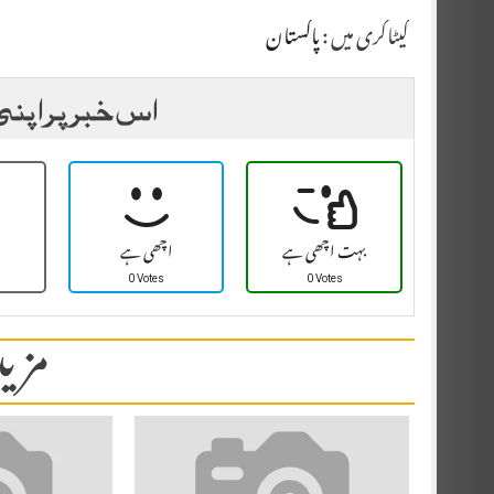
کیٹاگری میں :
پاکستان
اس خبر پر اپنی
بہت اچھی ہے
اچھی ہے
0 Votes
0 Votes
مزید