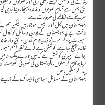
بنانے کی کوشش کرینگے، ملکی ترقی اور صوبوں کو حقوق
گئی جس سے تمام صوبوں کو فائدہ پہنچا، دنیا تیزی ک
طریقے سے نکالنے کی ضرورت ہے،
‏بلوچستان میں تیل اور گیس موجود ہیں لیکن ہم نے
وقت ہے کہ بلوچستان کے قدرتی وسائل کو نکال کر ملک
سپورٹ پروگرام کے ذریعے کم آمدن و حق دار خاند
فائدہ پہنچ رہا ہے، کوشش ہے کہ بے نظیر انکم سپ
جائے ، میری کوشش ہے کہ میں پورے ملک خاص کر ب
زیادہ کام کر سکوں، بلوچستان کی صوبائی حکومت کو 
پیدا کر سکیں، ص
بلوچستان کے مسائل سیاسی ڈائیلاگ کے ذریعے 