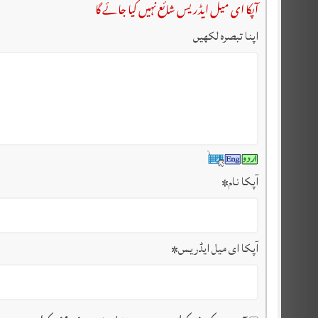
آپکا ای میل ایڈریس شائع نہیں کیا جائے گا
اپنا تبصرہ لکھیں
آپکا نام
*
آپکا ای میل ایڈریس
*