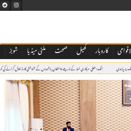
اقوامی
کاروبار
کھیل
صحت
ملٹی میڈیا
شوبز
ت
اٹک: جعلی سرکاری خط کے ذریعے 6 افغان باشندوں کے شناختی کارڈ بحال کرانے کی کوشش ناکام، مقدمہ درج
سے بھرے ڈمپر کی ٹکر، 38 سالہ موٹرسائیکل سوار جاں بحق