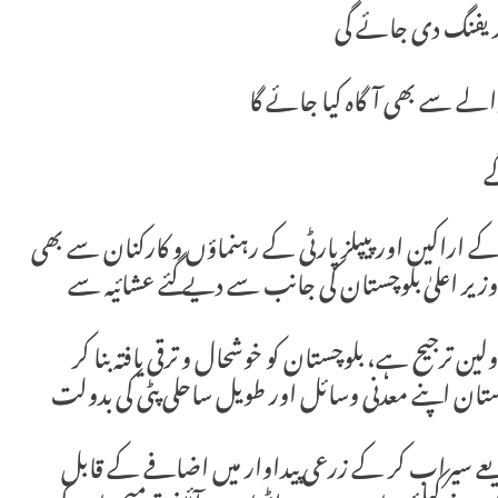
بریفنگ دی جائے گی
لے سے بھی آگاہ کیا جائے گا
ے
اراکین اور پیپلز پارٹی کے رہنماؤں و کارکنان سے بھی
زیر اعلیٰ بلوچستان کی جانب سے دیے گئے عشائیہ سے
لین ترجیح ہے، بلوچستان کو خوشحال و ترقی یافتہ بنا کر
بلوچستان اپنے معدنی وسائل اور طویل ساحلی پٹی کی بدولت
ذریعے سیراب کر کے زرعی پیداوار میں اضافے کے قابل