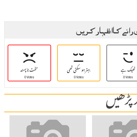
 رائے کا اظہار کریں
ٹھیک ہے
بہتر ہو سکتی تھی
سخت نا پسند
0 Votes
0 Votes
0 Votes
 پڑھیں