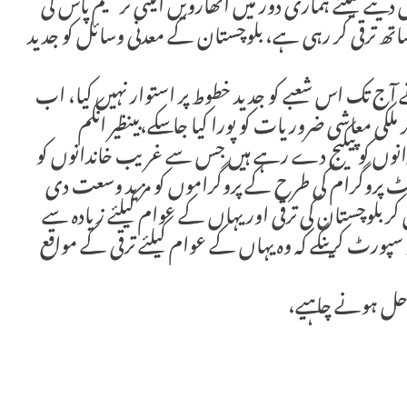
 دینے کیلئے ہماری دور میں اٹھارویں آئینی ترمیم پاس کی
یساتھ ترقی کر رہی ہے، بلوچستان کے معدنی وسائل کو جدید
 آج تک اس شعبے کو جدید خطوط پر استوار نہیں کیا، اب
ی معاشی ضروریات کو پورا کیا جا سکے،‏بینظیر انکم
انوں کو پیکیج دے رہے ہیں جس سے غریب خاندانوں کو
ورٹ پروگرام کی طرح کے پروگراموں کو مزید وسعت دی
لوچستان کی ترقی اور یہاں کے عوام کیلئے زیادہ سے
سپورٹ کرینگے کہ وہ یہاں کے عوام کیلئے ترقی کے مواقع
حل ہونے چاہیے،