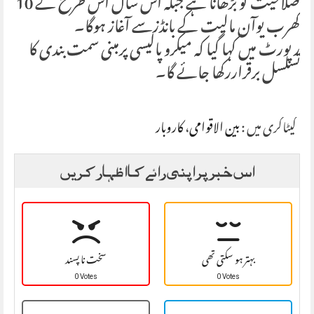
صلاحیت کو بڑھانا ہے جبکہ اس سال اس طرح کے 10
کھرب یوآن مالیت کے بانڈزسے آغاز ہوگا۔
رپورٹ میں کہا گیا کہ میکرو پالیسی پرمبنی سمت بندی کا
تسلسل برقراررکھا جائے گا۔
کیٹاگری میں :
بین الاقوامی
،
کاروبار
اس خبر پر اپنی رائے کا اظہار کریں
بہتر ہو سکتی تھی
سخت نا پسند
0 Votes
0 Votes