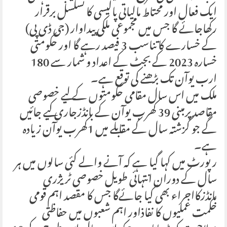
ایک فعال اور محتاط مالیاتی پالیسی کا تسلسل برقرار
رکھاجائے گا جس میں مجموعی ملکی پیداوار (جی ڈی پی)
کے خسارے کا تناسب 3 فیصد رہے گا اور حکومتی
خسارہ 2023 کے بجٹ کے اعداد و شمار سے 180
ارب یوآن تک بڑھنے کی توقع ہے۔
ملک میں اس سال مقامی حکومتوں کے لیے خصوصی
مقاصدپرمبنی 39 کھرب یوآن کے بانڈزجاری کیے جائیں
گے جو گزشتہ سال کے مقابلے میں 1کھرب یوآن زیادہ
ہے۔
رپورٹ میں کہا گیا ہے کہ آنے والے کئی سالوں میں ہر
سال کے دوران انتہائی طویل خصوصی ٹریژری
بانڈزکااجراء بھی کیا جائےگا جس کا مقصد اہم قومی
حکمت عملیوں کا نفاذاور اہم شعبوں میں حفاظتی