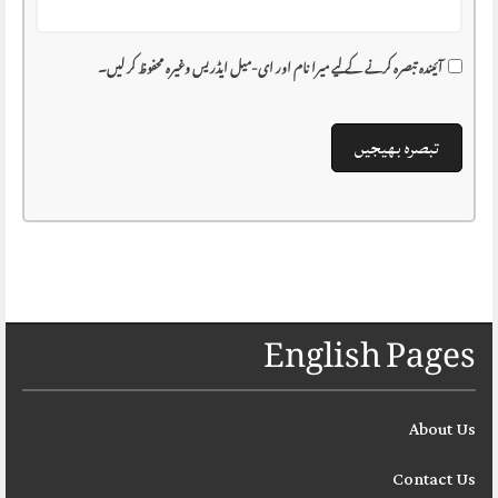
آئیندہ تبصرہ کرنے کے لیے میرا نام اور ای-میل ایڈریس وغیرہ محفوظ کر لیں۔
English Pages
About Us
Contact Us