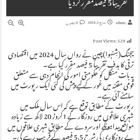
تقریباََ5 فیصدمقررکردیا
مارچ 5, 2024
admin
0 تبصرے
Post Views:
529
بیجنگ(شِنہوا)چین نے رواں سال 2024 میں اقتصادی
ترقی کا ہدف تقریباً 5 فیصد مقرر کیا ہے۔
یہ بات منگل کو حکومتی امور کی انجام دہی سے متعلق
قومی مقننہ میں غور کے لیے پیش کی گئی ایک رپورٹ میں
سامنے آئی ہے۔
رپورٹ کے مطابق توقع ہے کہ اس سال ملک میں
شہری علاقوں میں روزگار کے 1کروڑ 20 لاکھ سے زیادہ
مواقع پیداہونگے اورسروے کے مطابق شہری علاقوں میں
بے روزگاری کی شرح 5.5 فیصد کے قریب رہے گی۔