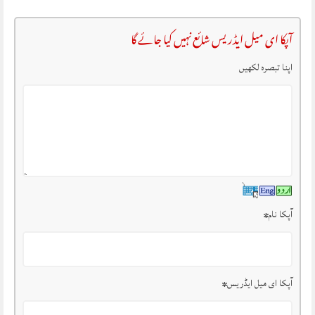
آپکا ای میل ایڈریس شائع نہیں کیا جائے گا
اپنا تبصرہ لکھیں
آپکا نام
*
آپکا ای میل ایڈریس
*