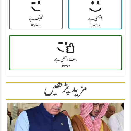
اچھی ہے
ٹھیک ہے
0 Votes
0 Votes
بہت اچھی ہے
0 Votes
مزید پڑھیں