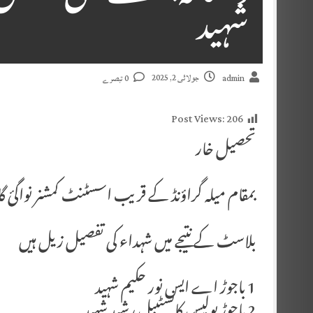
شہید
جولائی 2, 2025
admin
0 تبصرے
Post Views:
206
تحصیل خار
بمقام میلہ گراؤنڈ کے قریب اسسٹنٹ کمشنر نواگئ گ
بلاسٹ کے نتیجے میں شہداء کی تفصیل زیل ہیں
1 باجوڑ اے ایس نور حکیم شہید