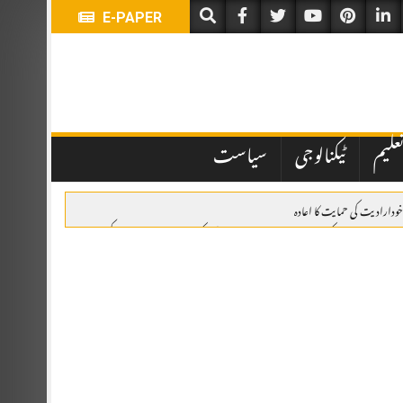
E-PAPER
علیم
ٹیکنالوجی
سیاست
خودارادیت کی حمایت کا اعادہ
وئٹہ: یومِ استحصالِ کشمیر پر ریلی، وزیراعلیٰ بلوچستان کی کشمیری عوام سے اظہارِ یکجہتی