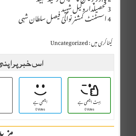
2 باجوڑ پولیس کانسٹیبل رشید شہید
3 تحصیلدار وکیل شہید
4 اسسٹنٹ کمشنر نواگئ فیصل سلطان شہی
کیٹاگری میں :
Uncategorized
اس خبر پر اپنی
بہت اچھی ہے
اچھی ہے
0 Votes
0 Votes
مزید