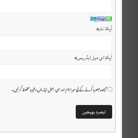
آپکا نام
*
آپکا ای میل ایڈریس
*
آئیندہ تبصرہ کرنے کے لیے میرا نام اور ای-میل ایڈریس وغیرہ محفوظ کر لیں۔