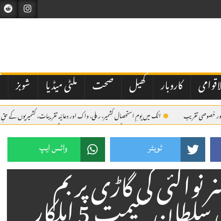
اقوامی
کاروبار
کھیل
صحت
ملٹی میڈیا
شوبز
ت
ی اور خصوصی تقریب
اٹک میں یومِ استحصال کشمیر، ریلی، واک اور دعائیہ تقریبات، کشمیریوں کے حقِ 
میں مقررین کا عزم
اے بی این کی مبینہ سگریٹ مافیا اسٹوری پر طلب کی گئی میٹنگ منسوخ
ک
ٹویٹر
واٹس ایپ
 نواگئی کی گاڑی پر بم
دھماکہ. اے سی فیصل سلطان سیمت 5 اہلکار