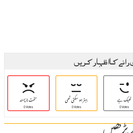
 رائے کا اظہار کریں
ٹھیک ہے
بہتر ہو سکتی تھی
سخت نا پسند
0 Votes
0 Votes
0 Votes
 پڑھیں