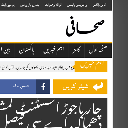
Skip
to
کاپی رائٹس
پرائیویسی پالیسی
قوائد و ضوابط
ہمارے بارے میں
ہم سے رابطہ
content
صفحہ اول
کالمز
اہم خبریں
پاکستان
بین ال
اہم خبریں
اٹک میں یومِ شہدائے پولیس، یادگارِ شہداء پر سلامی، پھولوں کی چادریں، قرآن خوان
برسلز: مسئلہ کشمیر کو عالمی سطح پر اجاگر کرتے رہیں گے، یومِ استحصال کشمیر کانفرنس 
شیئر کریں
فیس بک
چار باجوڑ اسسٹنٹ کمشنر