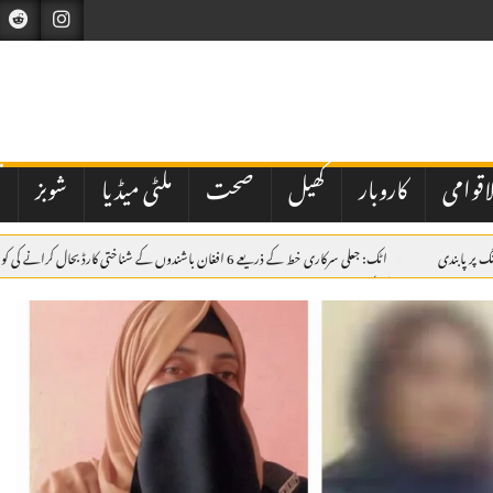
اقوامی
کاروبار
کھیل
صحت
ملٹی میڈیا
شوبز
ت
اٹک: جعلی سرکاری خط کے ذریعے 6 افغان باشندوں کے شناختی کارڈ بحال کرانے کی کوشش ناکام، مقدمہ درج
سے بھرے ڈمپر کی ٹکر، 38 سالہ موٹرسائیکل سوار جاں بحق