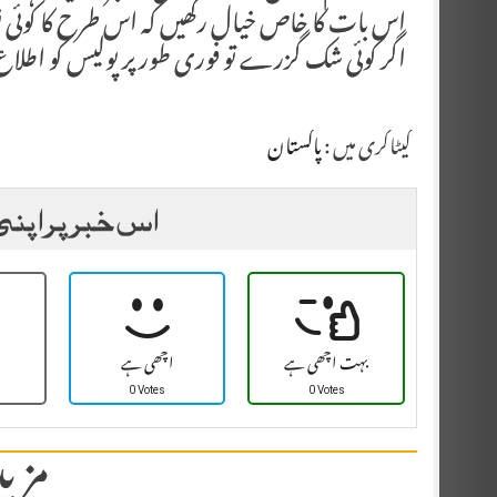
اس بات کا خاص خیال رکھیں کہ اس طرح کا کوئی 
اگر کوئی شک گزرے تو فوری طور پر پولیس کو اطلاع 
کیٹاگری میں :
پاکستان
اس خبر پر اپنی
بہت اچھی ہے
اچھی ہے
0 Votes
0 Votes
مزید