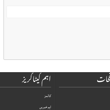
فحات
اہم کیٹاگریز
کالمز
اہم خبریں