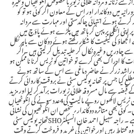
از سے زنانہ و مردانہ طلائی زیور بالخصوص انگوٹھیاں وغیرہ
انیہ میں دوکاندار اور اس کے معاون اگر کوئی ہو تو کو
 کرتے ہوئے انتہائی چاکدستی اور مہارت سے مردانہ
پنی انگلی پر پہن کر ہاتھ میں پکڑے ہوئے پاؤچ میں
سے الجھاؤ کی کیفیت کا شکار رکھتے ہوئے دوکان سے باہر نکل
 سے چادریں وغیرہ نکال کر حلیہ تبدیل کر لیتی ہیں ۔اگر
ت کا ادراک بھی کرے تو خواتین کو ٹریس کرنا ناممکن ہو
ک راشد زرگر نے حاضر دماغی سے اس کے ساتھ ہونے
طلع کیا جس پر تھانہ پولیس سٹی نے بروقت کاروائی کرتے
 قبضہ سے مال مسروقہ طلائی زیورات برآمد کر لیا اور مزید
خواتین کے قبضہ سے دیگر جگہوں سے چورائی گئی ان ٹریس لاکھوں روپے مالیت کی4عدد سونے کی انگوٹھیاں
5ض ف ضبط کر لی ہیں۔ کوئی بھی متاثرہ دوکاندار؍شخص ان انگوٹھیوں کی نشانی
بتا کر تحت ضابطہ اپنا مال مسروقہ حاصل کر سکتا ہے ۔ راجہ سہیل احمد خان انسپکٹرSHOتھانہ پولیس سٹی
 وہ محتاط رہیں اور خواتین کی خرید و فروخت کرتے وقت