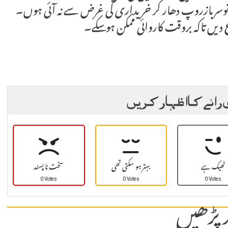
نوسربازروپ دھار کر خریداری کی غرض سے نہ آئی ہوں۔
دیں تاکہ بروقت کاروائی ممکن ہو سکے۔
 رائے کا اظہار کریں
ٹھیک ہے
بہتر ہو سکتی تھی
سخت نا پسند
0 Votes
0 Votes
0 Votes
 پڑھیں