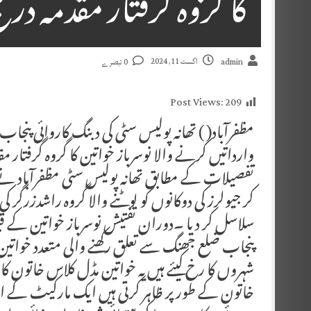
کا گروہ گرفتار مقدمہ در
اگست 11, 2024
admin
0 تبصرے
Post Views:
209
مظفرآباد( ) تھانہ پولیس سٹی کی دبنگ کاروائی پنجا
وارداتیں کرنے والا نوسرباز خواتین کا گروہ گرفتار م
تفصیلات کے مطابق تھانہ پولیس سٹی مظفرآباد نے 
کر جیولرز کی دوکانوں کو لوٹنے والا گروہ راشدزرگر ک
سلاسل کر دیا ۔دوران تفتیش نوسرباز خواتین کے ق
پنجاب ضلع جھنگ سے تعلق رکھنے والی متعدد خواتی
خاتون کے طور پر ظاہر کرتی ہیں ایک مارکیٹ کے ا