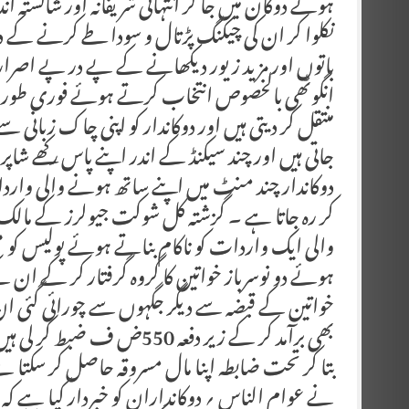
ہوئے دوکان میں جا کر انتہائی شریفانہ اور شائستہ اند
نکلوا کر ان کی چیکنگ پڑتال و سودا طے کرنے کے دور
باتوں اور مزید زیور دیکھانے کے پے در پے اصرار
انگوٹھی بالخصوص انتخاب کرتے ہوئے فوری طور پر ا
منتقل کر دیتی ہیں اور دوکاندار کو اپنی چاک زبانی 
جاتی ہیں اور چند سیکنڈ کے اندر اپنے پاس رکھے شاپر
دوکاندار چند منٹ میں اپنے ساتھ ہونے والی واردا
کر رہ جاتا ہے ۔ گزشتہ کل شوکت جیولرز کے مال
والی ایک واردات کو ناکام بناتے ہوئے پولیس کو م
ہوئے دو نوسرباز خواتین کا گروہ گرفتار کر کے ان کے
بھی برآمد کر کے زیر دفعہ 50
نے عوام الناس ؍ دوکانداران کو خبردار کیا ہے کہ