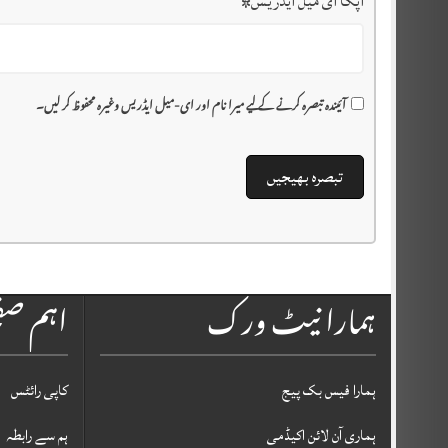
آپکا ای میل ایڈریس
*
آئیندہ تبصرہ کرنے کے لیے میرا نام اور ای-میل ایڈریس وغیرہ محفوظ کر لیں۔
ہمارا نیٹ ورک
اہم ص
ہمارا فیس بک پیج
کاپی رائٹس
ہماری آن لائن اکیڈمی
ہم سے رابطہ