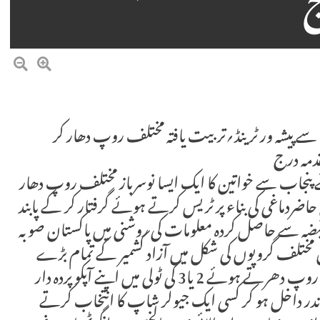
ج
ب سے پیشہ ور ٹرینڈ؍تربیت یافتہ مختلف روپ دھار کر
قدمہ درج
پنجاب سے خواتین کا ایک ایسا نوسرباز مختلف روپ دھار
ی حاضردماغی کی بناء پر ٹریس کرتے ہوئے گرفتار کر کے پابند
بضہ سے حاصل کردہ معلومات کی روشنی میں پاکستان صوبہ
ن مختلف گروپوں کی شکل میں آزاد کشمیر کے تمام بڑے
شہروں کا رخ کیئے ہیں یہ خواتین مڈل کلاس خاتون کا روپ دھرتے ہوئے 2 یا3 کی ٹولی میں اپنے آپکو پردہ دار
ندر داخل ہو کر کسی ایک جیولر شاپ کا انتخاب کرتے