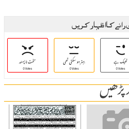
 رائے کا اظہار کریں
ٹھیک ہے
بہتر ہو سکتی تھی
سخت نا پسند
0 Votes
0 Votes
0 Votes
 پڑھیں