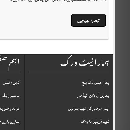
آئیندہ تبصرہ کرنے کے لیے میرا نام اور ای-میل ایڈریس وغیرہ محفوظ کر لیں۔
ہمارا نیٹ ورک
اہم ص
ہمارا فیس بک پیج
کاپی رائٹس
ہماری آن لائن اکیڈمی
ہم سے رابطہ
اپنی مرضی کی تھیم بنوائیں
قوائد و ضوابط
تھیم ڈویلپر کا بلاگ
ہمارے بارے م