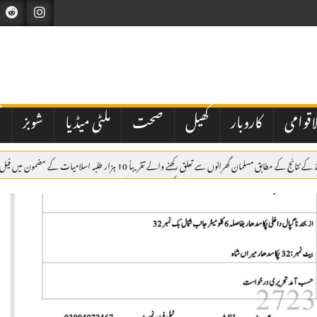
اقوامی
کاروبار
کھیل
صحت
ملٹی میڈیا
شوبز
ت
لوک ورثہ میں 59 ملازمین کو 53 لاکھ روپے کے کیش ایڈوانس کا انکشاف، قانونی منظوری نہ ہونے کا اعتراف
 نظام پر سوالات اٹھ گئے
پاکستان مشن انٹرنیشنل کا سالانہ جنرل اجلاس، شکیل احمد صدر، ہما اشعر جنرل سیکرٹری 4 سال کے 