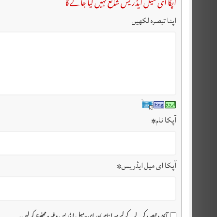
آپکا ای میل ایڈریس شائع نہیں کیا جائے گا
اپنا تبصرہ لکھیں
آپکا نام
*
آپکا ای میل ایڈریس
*