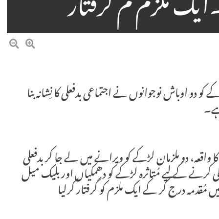
ک ملزم م گرفتار
حی علاقہ پَکا سَدھار میں 16 سالہ لڑکے کو دو اوباش نوجوانوں نے اجتماعی بدفعلی کا نِشانہ بنا
ہے۔
 کا واقعہ، دو ملزمان لڑکے کو ویرانے میں لے جا کر بدفعلی
ی کرنے کے لیے مُتاثرہ لڑکے کو دھمکیاں اور بلیک میل
ں مُقدمہ درج کر کے ایک ملزم کو گرفتار کرلیا