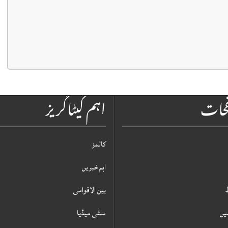
فحات
اہم کیٹاگریز
کالمز
اہم خبریں
بین الاقوامی
یں
ملٹی میڈیا