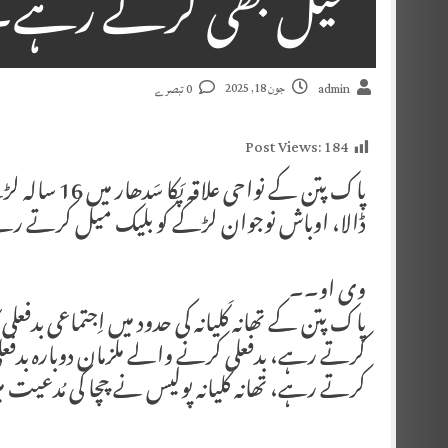
میل بھی کرتے رہے۔ای
جون 18, 2025
admin
0 تبصرے
Post Views:
184
پاک پتن کے نوا
ڈالا، اوباش نوجوان لڑکے کو بلیک میل کرتے ر
وی او۔۔
پاک پتن کے تھانہ کَلیانہ کی حدود میں اِجتماعی بدفعلی
کرتے رہے، بدفعلی کرنے والے ملزمان دوبارہ بدفعل
کرتے رہے، تھانہ کَلیانہ پولیس نے چچا کی مُدعیت می