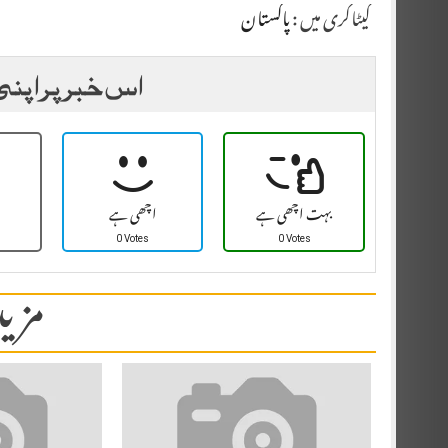
کیٹاگری میں :
پاکستان
اس خبر پر اپنی
بہت اچھی ہے
اچھی ہے
0 Votes
0 Votes
مزید