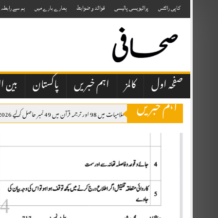
Skip
to
کاپی رائٹس
پرائیویسی پالیسی
قوائد و ضوابط
ہمارے بارے میں
ہم سے رابطہ
content
صفحہ اول
کالمز
اہم خبریں
پاکستان
بین ال
اہم خبریں
سکھ طالب علم نے اسلامیات میں 98 اور ترجمہ قرآن میں 49 نمبر حاصل کرلیے 2026 کے نتائج کے مطابق مسلمان گھرانوں سے تعلق رکھنے والے تقریباً 10 ہزار طلبہ اسلامیات کے مضمون میں فیل ہوئے ہیں۔
بہارہ کہو میں 21 سالہ لڑکی مبینہ طور پر اغوا، 20 سے 25 افراد پر تشدد کا الزام
چکوال شیلٹر ہوم میں ایم فل طالب علم کی بطور خاکروب تعیناتی، حاضری اور بھرتی کے