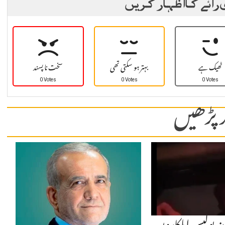
 رائے کا اظہار کریں
ٹھیک ہے
بہتر ہو سکتی تھی
سخت نا پسند
0 Votes
0 Votes
0 Votes
 پڑھیں