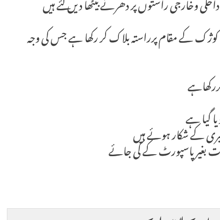
لی وخارجی راستوں پر دھرنے بیٹھا دیں گئے ہیں
اہ کوژک کے مقام پرراستہ بلاک کر رکھا ہے جس کی وجہ
ررکھاہے
یا گیا ہے
خیری کے شکار ہوئے ہیں
رفت بغیر پاسپورٹ کے کی جائے