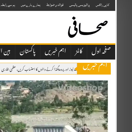
Skip
to
کاپی رائٹس
پرائیویسی پالیسی
قوائد و ضوابط
ہمارے بارے میں
ہم سے رابطہ
content
صفحہ اول
کالمز
اہم خبریں
پاکستان
بین ال
اہم خبریں
صحافتی تنظیمیں خود فیک نیوز اور پروپیگنڈا کرنے والوں کا احتساب کریں، عظمیٰ بخاری
ایران کے ہمسایہ ممالک نے دشمن عناصر کو اپنی سرزمین استعمال نہیں کرنے دی، صد
وزیراعظم شہباز شریف شہزادہ محمد بن سلمان بن عبدالعزیز آل سعود کی دعوت پر سعو