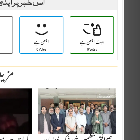
اس خبر پر اپنی
بہت اچھی ہے
اچھی ہے
0 Votes
0 Votes
مزید