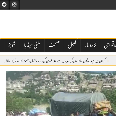
اقوامی
کاروبار
کھیل
صحت
ملٹی میڈیا
شوبز
ت
کراچی میں مبینہ پولیس اہلکاروں کی شہریوں سے بھتہ خوری کی ویڈیو وائرل، سخت کارروائی کا مطالبہ
ر پزشکیان
اسلام آباد: وفاقی حکومت کی جانب سے نیشنل بینک آف پاکستان کے نئے صدر کی تعیناتی م
دی عرب پہنچ گئے۔