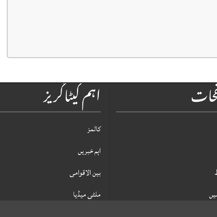
فحات
اہم کیٹاگریز
کالمز
اہم خبریں
بین الاقوامی
یں
ملٹی میڈیا