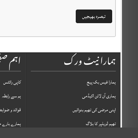
ہمارا نیٹ ورک
اہم ص
ہمارا فیس بک پیج
کاپی رائٹس
ہماری آن لائن اکیڈمی
ہم سے رابطہ
اپنی مرضی کی تھیم بنوائیں
قوائد و ضوابط
تھیم ڈویلپر کا بلاگ
ہمارے بارے م