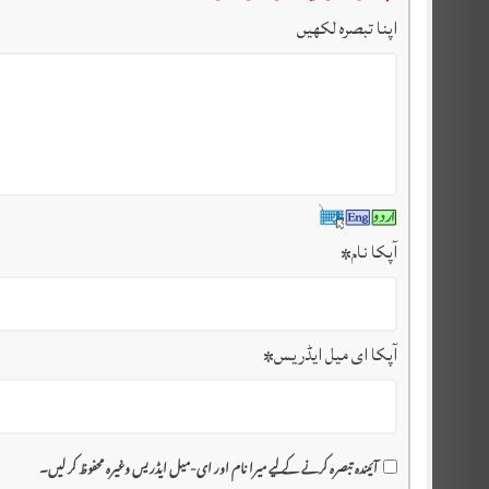
اپنا تبصرہ لکھیں
آپکا نام
*
آپکا ای میل ایڈریس
*
آئیندہ تبصرہ کرنے کے لیے میرا نام اور ای-میل ایڈریس وغیرہ محفوظ کر لیں۔