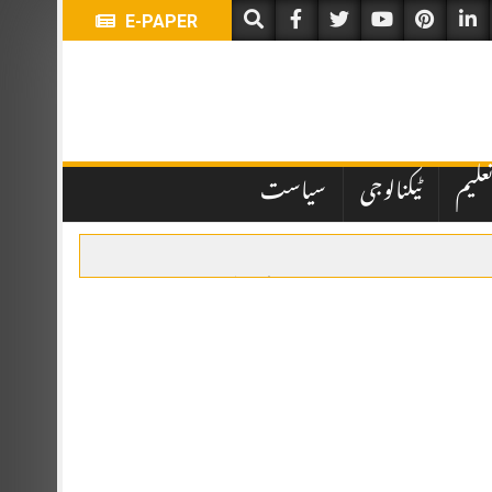
E-PAPER
علیم
ٹیکنالوجی
سیاست
یں تاخیر نے انتظامی اور قانونی پہلوؤں پر سوالات کھڑے کر دیے ہیں۔