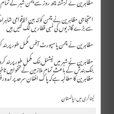
مظاہرین نے گزشتہ چھ روز سےچمن شہر کے تمام داخ
احتجاجی مظاہرین نے چمن کوئٹہ بین الاقوامی شاہر
سے بڑے گاڑیوں کی لمبی قطاریں لگ گئیں ہیں
مظاہرین نے چمن پاسپورٹ آفس مکمل طور پر بند ک
مظاہرین نے شہر میں نیشنل بنک مکمل طور پر بند کرد
بنک بندش کے باعث تمام ملازمین کے تنخواہیں تا
مظاہرین کا مطالبہ ہےکہ پاک افغان سرحد پر امدو
کیٹاگری میں :
پاکستان