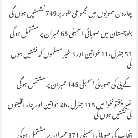
چارون صوبوں میں مجموعی طور پر 749 نشستیں ہوں گی
بلوچستان میں صوبائی اسمبلی 65 ممبران پر مشتمل ہوگی
51 جنرل،11 خواتین اور 3 غیر مسلموں کہ نشتیں ہوں
گی
کے پی کی صوبائی اسمبلی 145 ممبران پر مشتمل ہوگی
خیبرپختونخوا میں 115 جنرل ،26 خواتین اور چار اقلیتوں
کی نشتیں ہوں گی
پنجاب کی صوبائی اسمبلی 371 ممبران پر مشتمل ہوگی