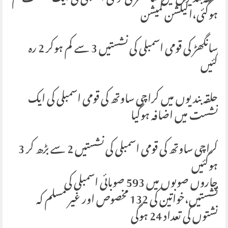
ہوگئی،الیکشن کمیشن
سانگھڑ کی قومی اسمبلی کی نشستیں 3 سے کم ہوکر 2 رہ
گئیں
حلقہ بندیوں میں کراچی ساوتھ کی قومی اسمبلی کی ایک
نشست میں اضافہ ہوگیا
کراچی ساوتھ کی قومی اسمبلی کی نشستیں 2 سے بڑھ کر 3
ہوگئیں
چاروں صوبوں میں 593 صوبائی اسمبلی کی
نشستیں،خواتین کی 132 مخصوص اور غیر مسلم کہ
نشتوں کی تعداد 24 ہوگی