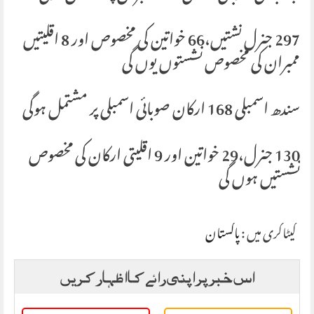
297 جنرل نشتیں،66 خواتین کی مخصوص اور 8 اقلیتیں
ممبران کی مخصوص نشستوں یوں گی
سندھ اسمبلی 168 ارکان صوبائی اسمبلی پر مشتمل ہوگی
130 جنرل،29 خواتین اور 9 اقلیتی ارکان کی مخصوص
نشستیں ہوں گی
کیٹاگری میں :
پاکستان
اس خبر پر اپنی رائے کا اظہار کریں