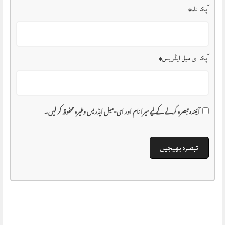
آپکا نام
*
آپکا ای میل ایڈریس
*
آئیندہ تبصرہ کرنے کے لیے میرا نام اور ای-میل ایڈریس وغیرہ محفوظ کر لیں۔