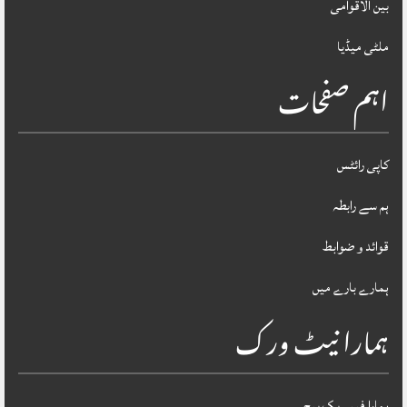
بین الاقوامی
ملٹی میڈیا
اہم صفحات
کاپی رائٹس
ہم سے رابطہ
قوائد و ضوابط
ہمارے بارے میں
ہمارا نیٹ ورک
ہمارا فیس بک پیج