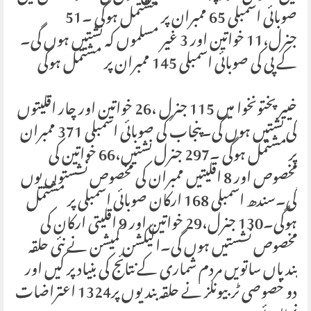
صوبائی اسمبلی 65 ممبران پر مشتمل ہوگی ۔51
جنرل،11 خواتین اور 3 غیر مسلموں کہ نشتیں ہوں گی۔
کے پی کی صوبائی اسمبلی 145 ممبران پر مشتمل ہوگی
خیبرپختونخوا میں 115 جنرل ،26 خواتین اور چار اقلیتوں
کی نشتیں ہوں گی۔پنجاب کی صوبائی اسمبلی 371 ممبران
پر مشتمل ہوگی ۔297 جنرل نشتیں،66 خواتین کی
مخصوص اور 8 اقلیتیں ممبران کی مخصوص نشستوں یوں
گی۔سندھ اسمبلی 168 ارکان صوبائی اسمبلی پر مشتمل
ہوگی۔130 جنرل،29 خواتین اور 9 اقلیتی ارکان کی
مخصوص نشستیں ہوں گی۔الیکشن کمیشن نے نئی حلقہ
بندیاں ساتویں مردم شماری کے نتائج کی بنیاد پر کیں اور
دو خصوصی ٹربیونلز نے حلقہ بندیوں پر1324 اعتراضات