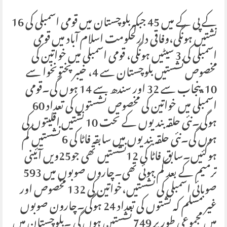
کے پی کے میں 45 جبکہ بلوچستان میں قومی اسمبلی کی 16
نشتیں ہونگی،وفاقی دارلحکومت اسلام آباد میں قومی
اسمبلی کی 3 سیٹیں ہونگی، قومی اسمبلی میں خواتین کی
مخصوص نشستیں بلوچستان سے 4، خیبرپختونخوا سے
10،پنجاب سے 32 اور سندھ سے 14 ہوں گی۔قومی
اسمبلی میں خواتین کی مخصوص نشستوں کی تعداد 60
ہوگی۔نئی حلقہ بندیوں کے تحت 10 نشتیں اقلیتوں کی
ہوں گی۔نئی حلقہ بندیوں میں سابقہ فاٹا کی 6 نشستیں کم
ہوگئیں۔سابق فاٹا کی 12نشستیں تھی جو25ویں آئینی
ترمیم کے بعد کم ہوئی تھی۔چاروں صوبوں میں 593
صوبائی اسمبلی کی نشستیں،خواتین کی 132 مخصوص اور
غیر مسلم کہ نشتوں کی تعداد 24 ہوگی۔چارون صوبوں
میں مجموعی طور پر 749 نشستیں ہوں گی ۔بلوچستان میں