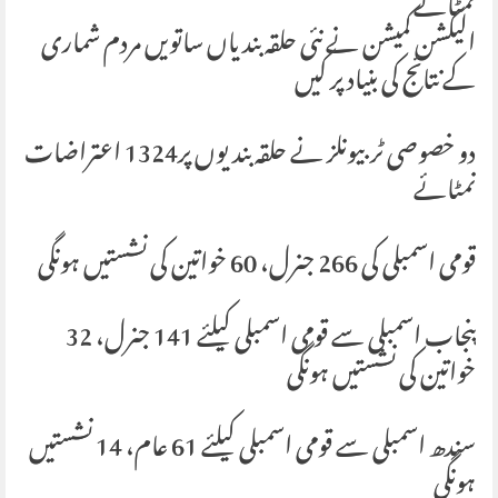
نمٹائے
الیکشن کمیشن نے نئی حلقہ بندیاں ساتویں مردم شماری
کے نتائج کی بنیاد پر کیں
دو خصوصی ٹربیونلز نے حلقہ بندیوں پر1324 اعتراضات
نمٹائے
قومی اسمبلی کی 266 جنرل، 60 خواتین کی نشستیں ہونگی
پنجاب اسمبلی سے قومی اسمبلی کیلئے 141 جنرل، 32
خواتین کی نشستیں ہونگی
سندھ اسمبلی سے قومی اسمبلی کیلئے 61 عام، 14 نشستیں
ہونگی