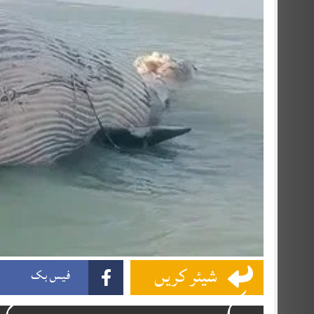
شیئر کریں
فیس بک