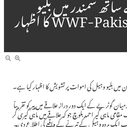
اتھ سمندر میں بلیو
وہیل کی موت پر WWF-Pakistan کا اظہار
ایران کے درمیان گوٹر بے کے ایک دور دراز علاقے میں پیر کو تقریباً
 مقامی ماہی گیر احمد بلوچ جو کہ علاقے میں ماہی گیری کر
ب ایک مردہ وہیل کے تیرنے کے واقعے کی اطلاع دی۔