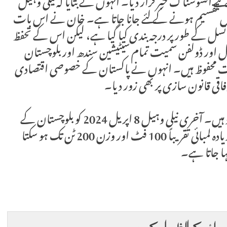
لیے افسوسناک خبر قرار دیا۔ انہوں نے بتایا کہ نیلی وہیل
وں میں تقسیم ہونے کے لئے جانا جاتا ہے۔ خان نے اس بات
نسل کے طور پر درجہ بندی کیا گیا ہے، لیکن اس کے تحفظ
ور ڈولفن سمیت تمام سیٹیشین سندھ اور بلوچستان
ت محفوظ ہیں۔ انہوں نے پاکستان کے خصوصی اقتصادی
قی قانون سازی پر بھی زور دیا۔
پاکستان میں نیلی وہیل کے بہت سے ریکارڈ موجود ہیں۔ آخری نیلی وہیل 8 اپریل 2024 کو بلوچستان کے
شہر گڈانی میں دیکھی گئی۔ بلیو وہیل کی زیادہ سے زیادہ لمبائی تقریباً 100 فٹ اور وزن 200 ٹن تک ہو سکتا
ا جاتا ہے۔
 رائے کا اظہار کریں