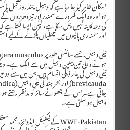
امکان ظاہر کیا جا رہا ہے کہ وہیل چند روز قبل پاک
ہو اور وہ ایک کھردرے سمندر اور تیز دھاروں کے ز
کی وجہ کا پتہ نہیں چل سکا ہے، لیکن ایسا لگتا ہے 
اور سمندری پانیوں میں مچھلیاں پکڑنے کے لیے اس
ہونے والی تین بیلین وہیل میں سے ایک ہے۔ دیگر
جاتی ہے۔ اس کے چھوٹے سائز کو مدنظر رکھتے ہوئے، ک
وہیل ہو سکتی ہے۔
WWF-Pakistan کے ٹیکنیکل ایڈوائزر