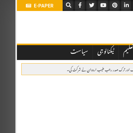
E-PAPER
علیم
ٹیکنالوجی
سیاست
ہباز شریف اور ترک صدر رجب طیب اردوان نے شرکت کی۔
یں تاخیر نے انتظامی اور قانونی پہلوؤں پر سوالات کھڑے کر دیے ہیں۔