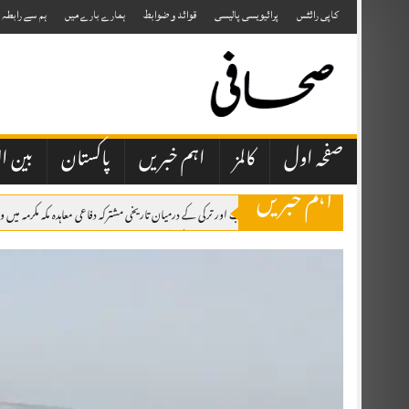
Skip
to
کاپی رائٹس
پرائیویسی پالیسی
قوائد و ضوابط
ہمارے بارے میں
ہم سے رابطہ
content
صفحہ اول
کالمز
اہم خبریں
پاکستان
بین ال
اہم خبریں
پاکستان، سعودی عرب اور ترکی کے درمیان تاریخی مشترکہ دفاعی معاہدہ مکہ مکرمہ 
صحافتی تنظیمیں خود فیک نیوز اور پروپیگنڈا کرنے والوں کا احتساب کریں، عظمیٰ بخاری
ایران کے ہمسایہ ممالک نے دشمن عناصر کو اپنی سرزمین استعمال نہیں کرنے دی، صد