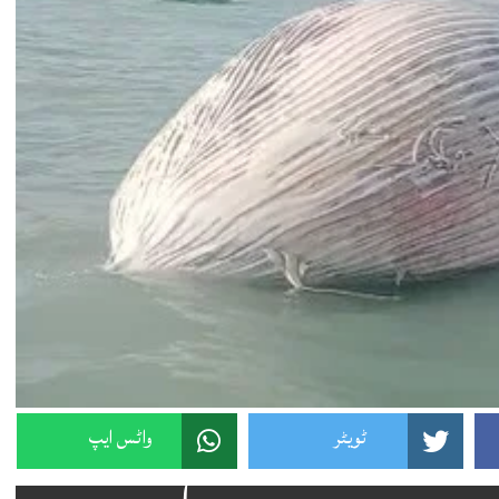
ٹویٹر
واٹس ایپ