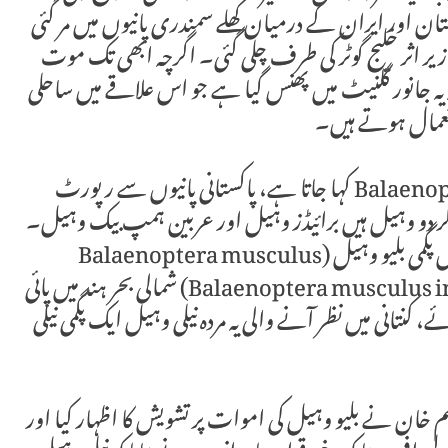
ستان اور ایران کے درمیان کھلے سمندری پانیوں میں مر گئی
یر اثر خلیج گوٹر کی طرف چلی گئی۔ اگرچہ ابھی تک موت
کہ یہ جانور گلنیٹ میں پھنس گیا ہے جو اس علاقے میں ساحلی
تعمال ہوتے ہیں۔
نیلی وہیل، جسے سائنسی طور پر Balaenoptera musculus کہا جاتا ہے، پاکستانی پانیوں سے رپورٹ
 دو وہیل ہیں برائیڈز وہیل اور عربین ہمپ بیک وہیل۔
نیلی وہیل کی چار ذیلی اقسام ہیں، جن میں سے دو میں پگمی بلیو وہیل (Balaenoptera musculus
brevicauda) اور بحر ہند کی نیلی وہیل (Balaenoptera musculus indica) شمالی بحر ہند میں پائی
نتانی میں نظر آنے والی یہ مردہ نیلی وہیل ایک پگمی نیلی
 محمد معظم خان نے بلیو وہیل کی اموات پر تشویش کا اظہار کیا اور