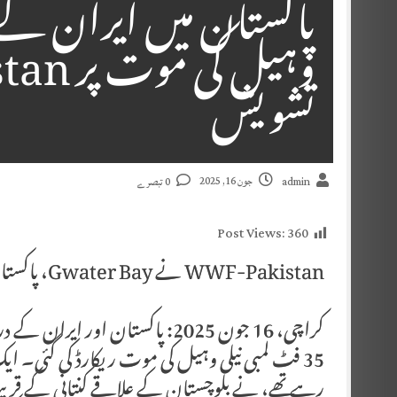
پاکستان میں ایران کے س
تشویش
جون 16, 2025
admin
0 تبصرے
Post Views:
360
WWF-Pakistan نے Gwater Bay، پاکستان میں بلیو وہیل کی اموات پر تشویش کا اظہار کیا ہے۔
کراچی، 16 جون 2025: پاکستان اور 
35 فٹ لمبی نیلی وہیل کی موت ریکارڈ کی گئی۔ ایک
رہے تھے، نے بلوچستان کے علاقے کنتانی کے قری