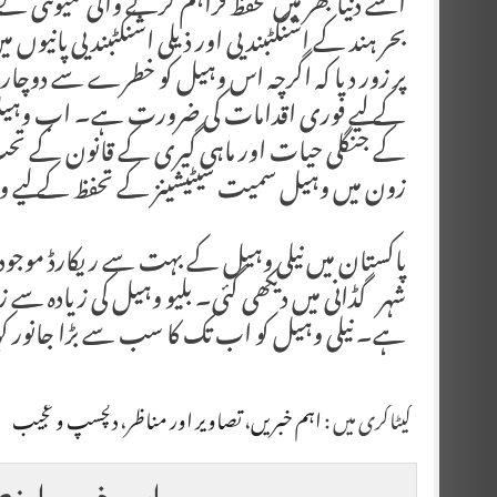
اسے دنیا بھر میں تحفظ فراہم کرنے والی کمیونٹی کے 
بحر ہند کے اشنکٹبندیی اور ذیلی اشنکٹبندیی پانی
پر زور دیا کہ اگرچہ اس وہیل کو خطرے سے دوچار 
کے لیے فوری اقدامات کی ضرورت ہے۔ اب وہیل ا
کے جنگلی حیات اور ماہی گیری کے قانون کے تح
زون میں وہیل سمیت سیٹیشینز کے تحفظ کے لیے وفا
ہے۔ نیلی وہیل کو اب تک کا سب سے بڑا جانور کہ
کیٹاگری میں :
اہم خبریں
،
تصاویر اور مناظر
،
دلچسپ و عجیب
اس خبر پر اپنی