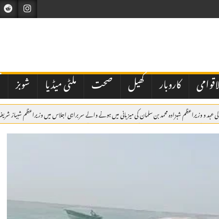
اقوامی
کاروبار
کھیل
صحت
ملٹی میڈیا
شوبز
ت
میں ولی عہد و وزیراعظم شہزادہ محمد بن سلمان کی میزبانی میں ہونے والے سربراہی اجلاس میں وزیراعظم ش
کراچی میں مبینہ پولیس اہلکاروں کی شہریوں سے بھتہ خوری کی ویڈیو وائرل، سخت کارروائی کا مطالبہ
ر پزشکیان
اسلام آباد: وفاقی حکومت کی جانب سے نیشنل بینک آف پاکستان کے نئے صدر کی تعیناتی م