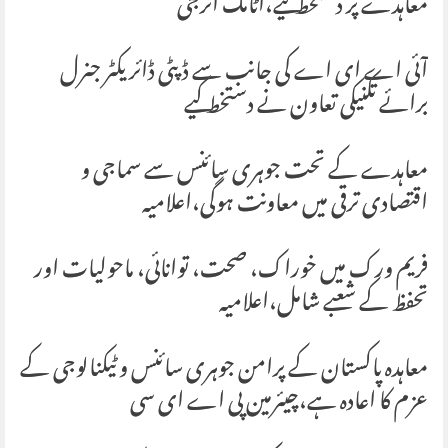
معاہدے پر دستخط کیے،اٹامک انرجی
آئی اے ای اے کی جانب سے ڈپٹی ڈائریکٹر جنرل
برائے تکنیکی تعاون نے دستخط کیے
معاہدے کے تحت جوہری سائنس سے سماجی و
اقتصادی ترقی میں معاونت ہوگی،اعلامیہ
فریم ورک میں خوراک، صحت، توانائی، ماحولیات اور
تحفظ کے شعبے شامل،اعلامیہ
معاہدہ پاکستان کے پرامن جوہری سائنس و ٹیکنالوجی کے
عزم کا اعادہ ہے،چیئرمین پی اے ای سی