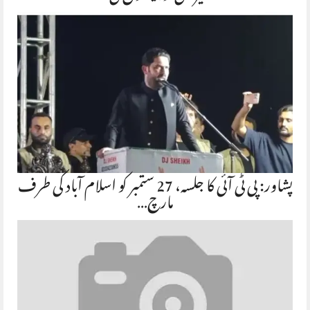
پشاور: پی ٹی آئی کا جلسہ، 27 ستمبر کو اسلام آباد کی طرف
مارچ…