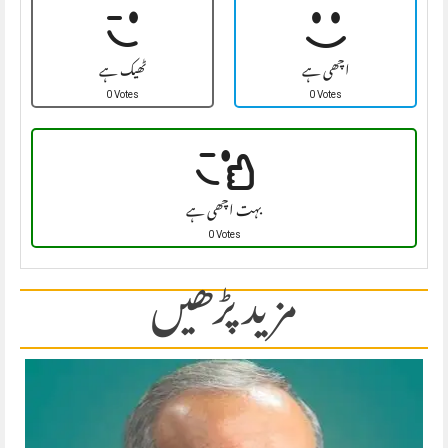
اچھی ہے
ٹھیک ہے
0 Votes
0 Votes
بہت اچھی ہے
0 Votes
مزید پڑھیں