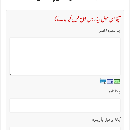
آپکا ای میل ایڈریس شائع نہیں کیا جائے گا
اپنا تبصرہ لکھیں
آپکا نام
*
آپکا ای میل ایڈریس
*