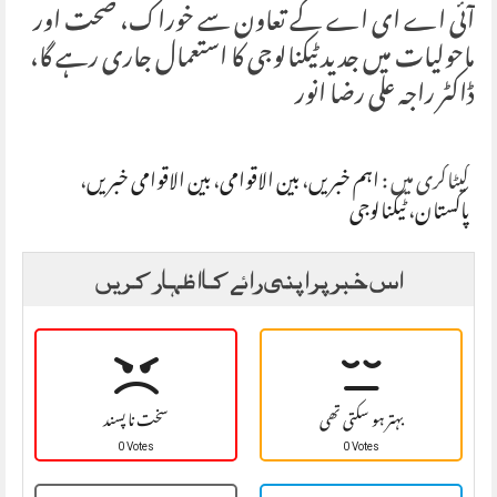
آئی اے ای اے کے تعاون سے خوراک، صحت اور
ماحولیات میں جدید ٹیکنالوجی کا استعمال جاری رہے گا،
ڈاکٹر راجہ علی رضا انور
کیٹاگری میں :
اہم خبریں
،
بین الاقوامی
،
بین الاقوامی خبریں
،
پاکستان
،
ٹیکنالوجی
اس خبر پر اپنی رائے کا اظہار کریں
بہتر ہو سکتی تھی
سخت نا پسند
0 Votes
0 Votes