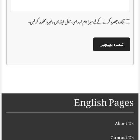
آئیندہ تبصرہ کرنے کے لیے میرا نام اور ای-میل ایڈریس وغیرہ محفوظ کر لیں۔
English Pages
About Us
Contact Us