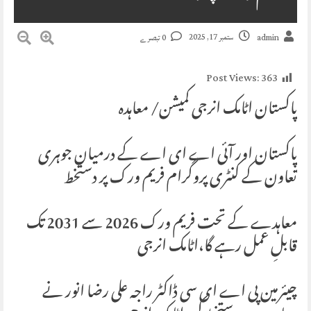
ستمبر 17, 2025
admin
0 تبصرے
Post Views:
363
پاکستان اٹامک انرجی کمیشن/ معاہدہ
پاکستان اور آئی اے ای اے کے درمیان جوہری
تعاون کے کنٹری پروگرام فریم ورک پر دستخط
معاہدے کے تحت فریم ورک 2026 سے 2031 تک
قابلِ عمل رہے گا،اٹامک انرجی
چیئرمین پی اے ای سی ڈاکٹر راجہ علی رضا انور نے