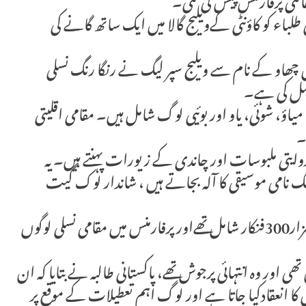
تی پرفارمنس پیش کی گئی۔
ی ژو کی یونیورسٹیوں کے دیگر 10 غیر ملکی طلباء کو کاؤنٹی کےویلیج گالا میں ایک ساتھ گانے کی
 میں ہونے والے کن چھاو کے نام سے ویلیج سپر لیگ نے رنگا رنگ نسلی
صل کی ہے۔
 میں ڈونگ، میاؤ، شوئی، یاو اور بوئیی لوگ شامل ہیں۔ مقامی اقلیتی
ے روایتی ملبوسات اور چاندی کے زیورات پہنتے ہیں۔ یہ
 نامی موسیقی کا آلہ بجاتے ہیں ، شاندار لوک گیت
گالہ کے منتظمیں کے مطابق، ویلیج گالا میں تقریباً 2ہزار300فنکار شامل تھےاور پرفارمنس میں مقامی نسلی لوگوں
ی اور وہ انتہائی پرجوش تھے، پاکستانی طالبہ نے بتایا کہ ان
 کا انعقادکیا جاتا ہے اور لوگ اہم تعطیلات کے موقع پر