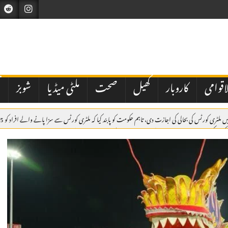
اقوامی
کاروبار
کھیل
صحت
ملٹی میڈیا
شوبز
ت
یکشن کمیشن نے شاہد خاقان عباسی کی جماعت عوام پاکستان کو ڈی لسٹ کردیا
مکہ مشترکہ دفاعی مع