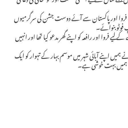
اگلے سال کے لیے اچھی قسمت اور خوشحالی کی دعا کی
 تھا، فروا اور پاکستان سے آئے دوست جشن کی سرگرمیوں
 فوٹو بنوائے۔
یے فروا اور رافعہ کو اپنے گھر مدعو کیا تھا اور انہیں
میں اپنے آبائی شہر میں موسم بہار کے تہوار کو ایک
سے ہمیں بہت خوشی ہے۔