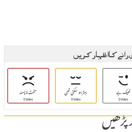
 رائے کا اظہار کریں
ٹھیک ہے
بہتر ہو سکتی تھی
سخت نا پسند
0 Votes
0 Votes
0 Votes
 پڑھیں