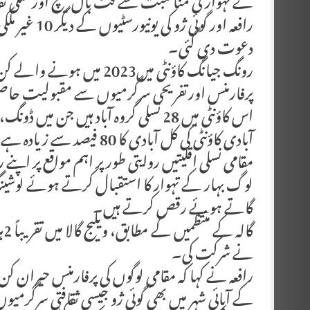
کے تہوار کی مناسبت سے فٹ بال میچ اورنسلی ثقاف
رافعہ اور گوئ
دعوت دی گئی۔
رونگ جیانگ کاؤنٹی میں2023
پرفارمنس اورتفریحی سرگرمیوں سے مقبولیت حا
اس کاؤنٹی میں 28 نسلی گروہ آباد ہیں جن
آبادی کاؤنٹی کی کل آبادی کا 80 فیصد سے زیادہ ہے۔
مقامی نسلی اقلیتیں روایتی طور پر اہم مواقع پر اپن
لوگ بہار کے تہوار کا استقبال کرتے ہوئے لوشینگ
گاتے ہوئے رقص کرتے ہیں۔
نے شرکت کی۔
رافعہ نے کہا کہ مقامی لوگوں کی پرفارمنس حیران کن تھ
کے آبائی شہر میں بھی گوئی ژو جیسی ثقافتی سرگرمیوں