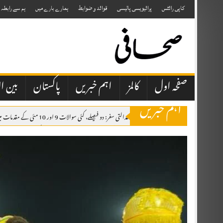
Skip
to
کاپی رائٹس
پرائیویسی پالیسی
قوائد و ضوابط
ہمارے بارے میں
ہم سے رابطہ
content
صفحہ اول
کالمز
اہم خبریں
پاکستان
بین ال
اہم خبریں
جسٹس مسرت ہلالی کا عدالتی سفر: دو فیصلے، کئی سوالات 9 اور 10 مئی کے مقدمات میں ملٹری کورٹس کی بحالی کی اجازت دی، تاہم حکومت کو پابند کیا کہ ملٹری کورٹس سے سزا پانے والے افراد کو 45 دن کے اندر ہائی کورٹ میں آزادانہ اپیل کا حق دیا جائے۔
راجہ فاروق حیدر کی چناری، چکوٹھی آمد، شاندار استقبال، اظہارِ تشکر ریلی
ال
پیٹرول اور ڈیزل کی قیمتوں میں کمی کا فیصلہ، نوٹیفکیشن جاری