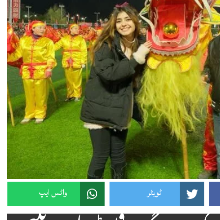
ٹویٹر
واٹس ایپ