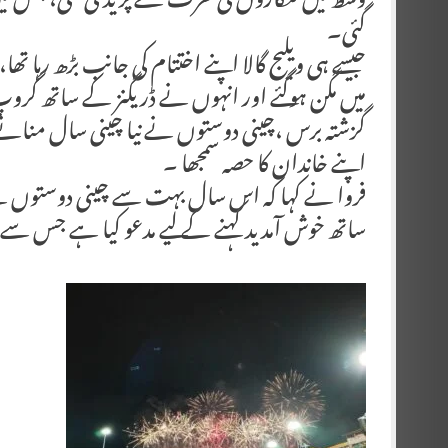
وسط میں فنکاروں کی طرف سے پریڈ کی گئی، جس میں 
گئی۔
جیسے ہی ویلیج گالا اپنے اختتام کی جانب بڑھ رہا
میں مگن ہوگئے اور انہوں نے ڈریگنز کے ساتھ گروپ
گزشتہ برس ،چینی دوستوں نے نیا چینی سال منانے کے ل
اپنے خاندان کا حصہ سمجھا ۔
فروا نے کہا کہ اس سال بہت سے چینی دوستوں نے ہ
ساتھ خوش آمدید کہنے کے لیے مدعو کیا ہے جس 