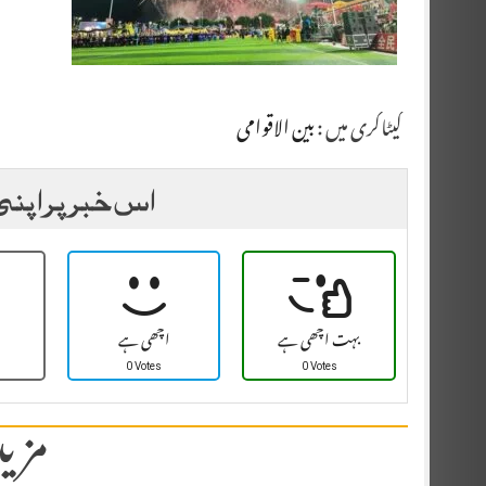
کیٹاگری میں :
بین الاقوامی
اس خبر پر اپنی
بہت اچھی ہے
اچھی ہے
0 Votes
0 Votes
مزید