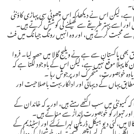
ں۔
 ہے، لیکن اس نے دیکھا کہ اس چھوٹی سی پہاڑی کاؤنٹی
 اسے بہتر طریقے سے کھیلنے کی کوشش کرتے ہیں۔
سے محبت کرتے ہیں، اور وہ انہیں رونگ جیانگ میں فٹ
ق بھی پاکستان سے ہے نے ویلیج گالا میں حصہ لیا۔ فروا
ن کا پہلا موقع نہیں ہے، لیکن اس کے باوجود لگتا ہے کہ
زیادہ خوبصورت، متحرک اور پرجوش رہا ۔
ابق یہاں کے دیہاتی اور اداکار بہت باصلاحیت اور
کہ کمیونٹی میں سب اکٹھے رہتے ہیں، اور یہ کہ خاندان کے
ں اور تہوار کو خوبصورت انداز سے مناتے ہیں۔
گالا میں،کئی دیو ہیکل ڈریگن لہرائے گئے اور اسٹیڈیم کے