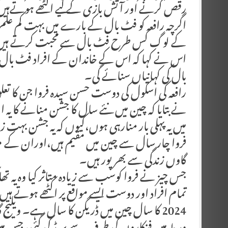
رقص کرنے اور آتش بازی کے لیے اکٹھے ہوتےہی
اگرچہ رافعہ کو فٹ بال کے بارے میں بہت کم علم
کے لوگ کس طرح فٹ بال سے محبت کرتے ہیں اور
اس نے کہا کہ اس کے خاندان کے افراد فٹ بال 
بال کی کہانیاں سنائے گی۔
رافعہ کی اسکول کی دوست حسن سیدہ فروا جن کا تعل
نے بتایا کہ چین میں نئے سال کا جشن منانے کا یہ ا
میں یہ پہلی بار منارہی ہوں،کیوں کہ یہ جشن بہت 
فروا چار سال سے چین میں مقیم ہیں،اوران کے مط
گاوں زندگی سے بھرپور ہیں۔
جس چیز نے فروا کوسب سے زیادہ متاثر کیا وہ یہ تھا 
تمام افراد اور دوست ایسے مواقع پر اکٹھے ہوتے ہی
2024 کا سال چین میں ڈریگن کا سال ہے۔ ویلیج 