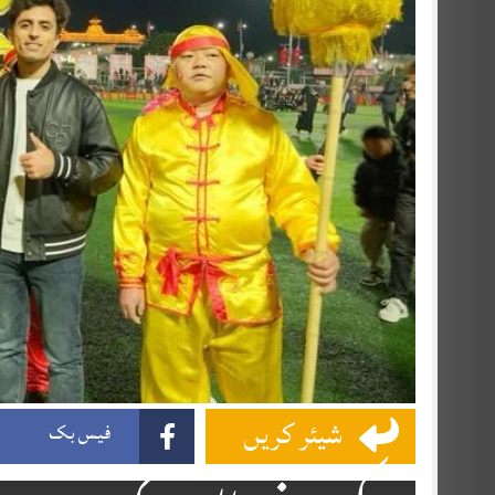
شیئر کریں
فیس بک