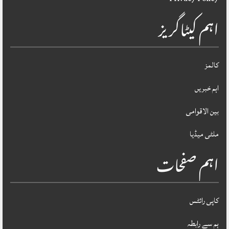
اہم کیٹاگریز
کالمز
اہم خبریں
بین الاقوامی
ملٹی میڈیا
اہم صفحات
کاپی رائٹس
ہم سے رابطہ