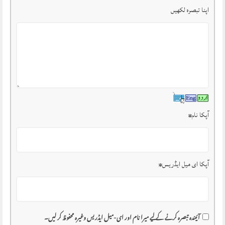
اپنا تبصرہ لکھیں
آپکا نام
*
آپکا ای میل ایڈریس
*
آئیندہ تبصرہ کرنے کے لیے میرا نام اور ای-میل ایڈریس وغیرہ محفوظ کر لیں۔