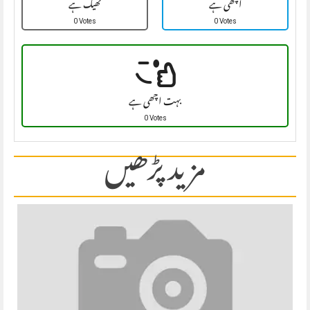
اچھی ہے
ٹھیک ہے
0 Votes
0 Votes
بہت اچھی ہے
0 Votes
مزید پڑھیں