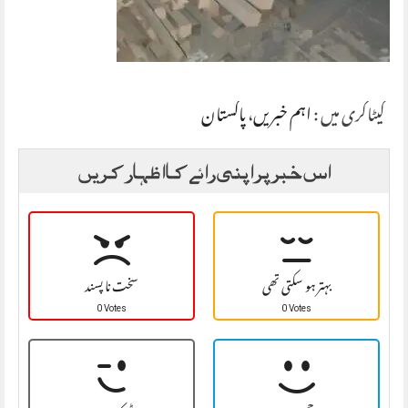
کیٹاگری میں :
اہم خبریں
،
پاکستان
اس خبر پر اپنی رائے کا اظہار کریں
بہتر ہو سکتی تھی
سخت نا پسند
0 Votes
0 Votes