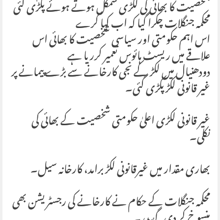
شخصیت کا بھائی کی لکڑی سمگل ہوتے ہوئے پکڑی گئی
محکمہ جنگلات چکرا گیا کہ اب کیا کرے
اس اہم حکومتی اور سیاسی شخصیت کا بھائی اس
علاقے میں ریسٹ ہائوس تعمیر کرریا ہے
دودھنیال میں لکڑ کے نجی کارخانے سے بڑے پیمانے پر
غیر قانونی لکڑ پکڑی گئی۔
غیر قانونی لکڑی اعلیٰ حکومتی شخصیت کے بھائی کی
نکلی۔
بھاری مقدار میں غیرقانونی لکڑ برامد، کارخانہ سیل۔
محکمہ جنگلات کے حکام نے کارخانے کی رجسٹریشن بھی
منسوخ کر دی گٸی ۔