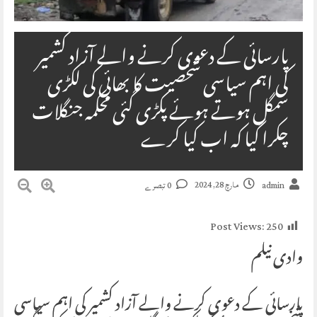
پارسائی کے دعوی کرنے والے آزاد کشمیر
کی اہم سیاسی شخصیت کا بھائی کی لکڑی
سمگل ہوتے ہوئے پکڑی گئی محکمہ جنگلات
چکرا گیا کہ اب کیا کرے
مارچ 28, 2024
admin
0 تبصرے
Post Views:
250
وادی نیلم
پارسائی کے دعوی کرنے والے آزاد کشمیر کی اہم سیاسی