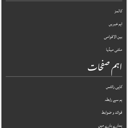
کالمز
اہم خبریں
بین الاقوامی
ملٹی میڈیا
اہم صفحات
کاپی رائٹس
ہم سے رابطہ
قوائد و ضوابط
ہمارے بارے میں