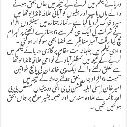
دریائے نیلم میں گرنے کے نتیجہ میں جاں بحق ہونے
والے ماں باپ اور بیٹیوں کو آبائی علاقہ ٹانڈا بوتھا میں
سپرد خاک کردیا گیا ہے ۔نماز جنازہ میں سینکڑوں افراد
نے شرکت کی ایک ہی گھر سے 6 جنازے اٹھنے پر کہرام
مچ گیا رقت آمیز مناظر سے فضا بھی سوگوار ہوگئی ۔
وادی نیلم میں چلہانہ کت مقام پر گاڑی دریائے نیلم میں
گرنے کے نتیجہ میں ًمظفرآباد کے نواحی علاقہ ٹانڈا بوتھا
سے تعلق رکھنے والے ایک ہی خاندان کی پانچ خواتین
سمیت 6 افراد جاں بحق ہوگئے حادثہ کے نتیجہ میں
امیرخان اسکی اہلیہ گلشن بی بی انکی دو بیٹیاں مشعل بی بی
اور نائمہ کے علاوہ سندس اور حلیمہ بشیر موقع پر جاں بحق
ہوگئیں تھیں ۔