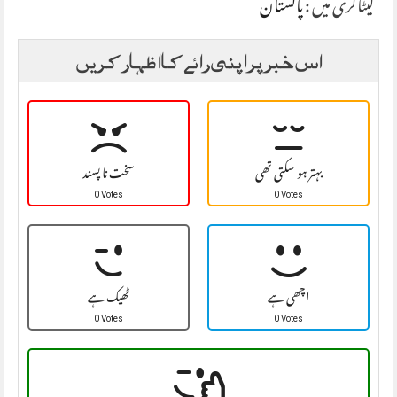
کیٹاگری میں :
پاکستان
اس خبر پر اپنی رائے کا اظہار کریں
بہتر ہو سکتی تھی
سخت نا پسند
0 Votes
0 Votes
اچھی ہے
ٹھیک ہے
0 Votes
0 Votes