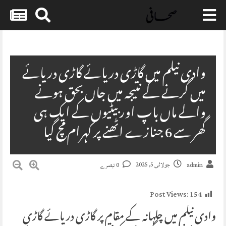
Skip
to
content
وادی نیلم میں گاڑی دریائے گاڑی دریائے
میں گرنے کے نتیجہ میں جاں بحق ہونے
والے ماں باپ اور بیٹیوں کے ایک ہی
گھر سے 6 جنازے اٹھنے پر کہرام مچ گیا
جولائی 5, 2025
admin
0 تبصرے
Post Views:
154
وادی نیلم میں چلہانہ کے مقام پر گاڑی دریائے گاڑی