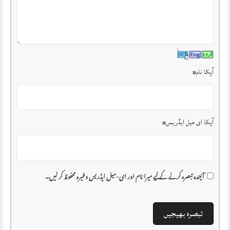
آپکا نام
*
آپکا ای میل ایڈریس
*
آئیندہ تبصرہ کرنے کے لیے میرا نام اور ای-میل ایڈریس وغیرہ محفوظ کر لیں۔