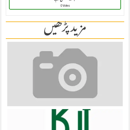
0 Votes
مزید پڑھیں