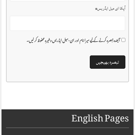
آپکا ای میل ایڈریس
*
آئیندہ تبصرہ کرنے کے لیے میرا نام اور ای-میل ایڈریس وغیرہ محفوظ کر لیں۔
English Pages