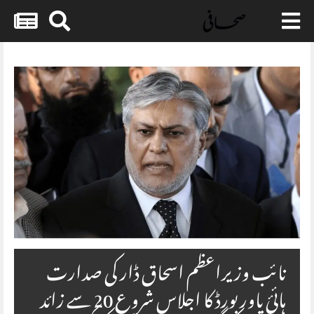
Skip
to
content
نائب وزیراعظم اسحاق ڈار کی صدارت
ہائئ پاور بورڈ کا اجلاس شروع 20 سے زائد