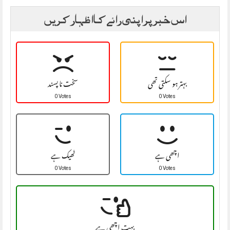
اس خبر پر اپنی رائے کا اظہار کریں
بہتر ہو سکتی تھی
سخت نا پسند
0 Votes
0 Votes
اچھی ہے
ٹھیک ہے
0 Votes
0 Votes
بہت اچھی ہے