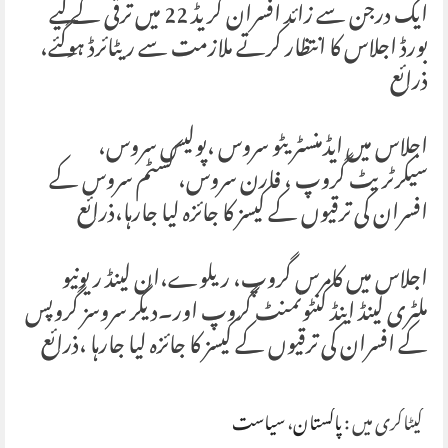
ایک درجن سے زائد افسران گریڈ 22 میں ترقی کے لیے
بورڈ اجلاس کا انتظار کرتے ملازمت سے ریٹائرڈ ہوگئے،
ذرائع
اجلاس میں ایڈمنسٹریٹو سروس ،پولیس سروس،
سیکرٹریٹ گروپ ، فارن سروس، کسٹم سروس کے
افسران کی ترقیوں کے کیسز کا جائزہ لیا جارہا،ذرائع
اجلاس میں کامرس گروپ، ریلوے،ان لینڈ ریونیو
ملٹری لینڈ اینڈ کنٹونمنٹ گروپ اور۔دیگر سروسز گروپس
کے افسران کی ترقیوں کے کیسز کا جائزہ لیا جارہا ،ذرائع
کیٹاگری میں :
پاکستان
،
سیاست