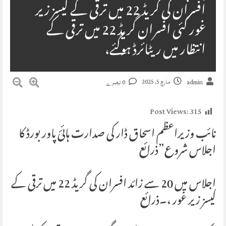
افسران کی گریڈ 22 میں ترقی کے کیسز زیر
غور کئی افسران گریڈ 22 میں ترقی کے
انتظار میں ریٹائرڈ ہوگئے،
مارچ 5, 2025
admin
0 تبصرے
Post Views:
315
نائب وزیراعظم اسحاق ڈار کی صدارت ہائئ پاور بورڈ کا
اجلاس شروع”ذرائع
اجلاس میں 20 سے زائد افسران کی گریڈ 22 میں ترقی کے
کیسز زیر غور ،۔ذرائع