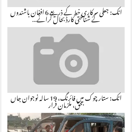
اٹک: جعلی سرکاری خط کے ذریعے 6 افغان باشندوں
کے شناختی کارڈ بحال کرانے…
اٹک: ستار چوک میں فائرنگ، 19 سالہ نوجوان جاں
بحق، ملزمان فرار