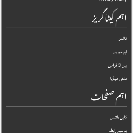
اہم کیٹاگریز
کالمز
اہم خبریں
بین الاقوامی
ملٹی میڈیا
اہم صفحات
کاپی رائٹس
ہم سے رابطہ