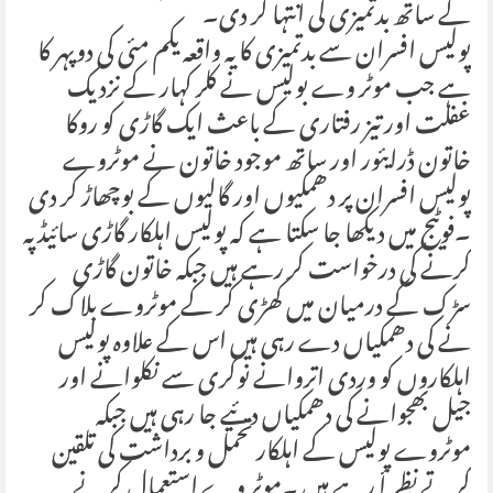
کے ساتھ بدتمیزی کی انتہا کر دی۔
پولیس افسران سے بدتمیزی کا یہ واقعہ یکم مئی کی دوپہر کا
ہے جب موٹر وے بولیس نے کلر کہار کے نزدیک
غفلت اور تیز رفتاری کے باعث ایک گاڑی کو روکا
خاتون ڈرایئور اور ساتھ موجود خاتون نے موٹروے
پولیس افسران پر دھمکیوں اور گالیوں کے بوچھاڑ کر دی
۔فوٹیج میں دیکھا جا سکتا ہے کہ پولیس اہلکار گاڑی سائیڈ پہ
کرنے کی درخواست کر رہے ہیں جبکہ خاتون گاڑی
سڑک کے درمیان میں کھڑی کر کے موٹروے بلاک کر
نے کی دھمکیاں دے رہی ہیں اس کے علاوہ پولیس
اہلکاروں کو وردی اتروانے نوکری سے نکلوانے اور
جیل بھجوانے کی دھمکیاں دئیے جا رہی ہیں جبکہ
موٹروے پولیس کے اہلکار تحمل و برداشت کی تلقین
کرتے نظر أ رہے ہیں ۔موٹر وے استعمال کرنے