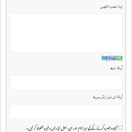
اپنا تبصرہ لکھیں
آپکا نام
*
آپکا ای میل ایڈریس
*
آئیندہ تبصرہ کرنے کے لیے میرا نام اور ای-میل ایڈریس وغیرہ محفوظ کر لیں۔