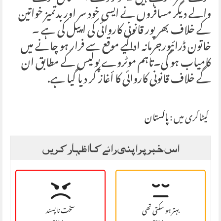
والے دیگر مسافروں نے ایسی خود سر اور بدتمیز خواتین
کے خلاف بھرپور قانونی کاروائی کی اپیل کی ہے ۔
خاتون ڈرائیورجرمانہ اداکیے موقع سے فرار ہو چانے میں
کامیاب ہو گی۔تاہم موٹروے پولیس کے مطابق ان
گے خلاف قانونی کاروائی کا أغاز کر دیا گیا ہے.
کیٹاگری میں :
پاکستان
اس خبر پر اپنی رائے کا اظہار کریں
بہتر ہو سکتی تھی
سخت نا پسند