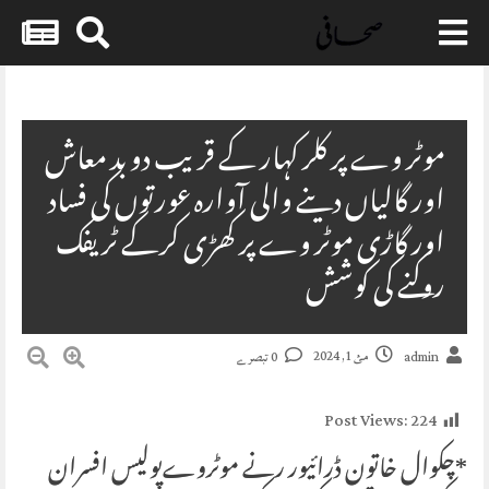
Skip
to
content
موٹر وے پر کلر کہار کے قریب دو بد معاش
اور گالیاں دینے والی آوارہ عورتوں کی فساد
اور گاڑی موٹر وے پر کھڑی کرکے ٹریفک
روکنے کی کوشش
مئ 1, 2024
admin
0 تبصرے
Post Views:
224
*چکوال خاتون ڈرائیور رنے موٹروےپولیس افسران