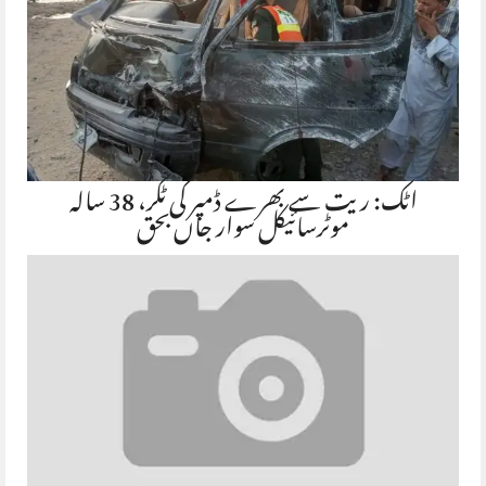
اٹک: ریت سے بھرے ڈمپر کی ٹکر، 38 سالہ
موٹرسائیکل سوار جاں بحق