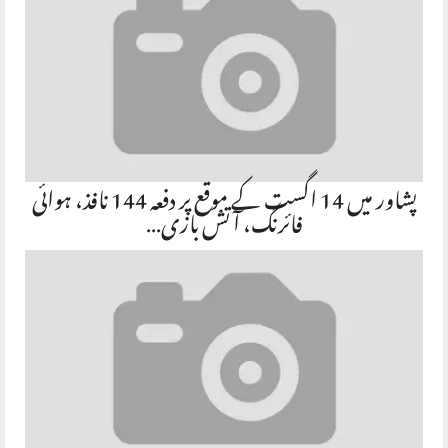
پشاور میں 14 اگست کے موقع پر دفعہ 144 نافذ، ہوائی
فائرنگ، آتش بازی…