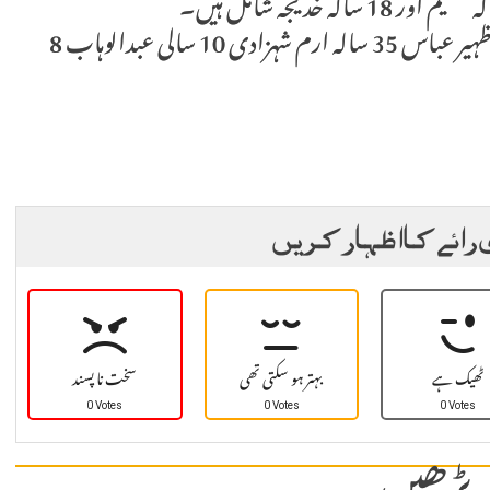
جاں بحق افراد کی شناخت 22 سالہ شہباز 35 سالہ ظہیر عباس 35 سالہ ارم شہزادی 10 سالی عبدالوہاب 8
 رائے کا اظہار کریں
ٹھیک ہے
بہتر ہو سکتی تھی
سخت نا پسند
0 Votes
0 Votes
0 Votes