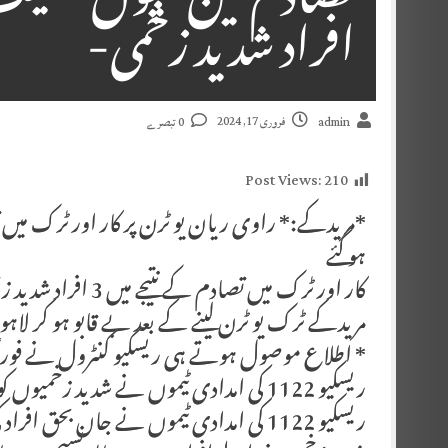
افراد شدید زخمی-
فروری 17, 2024
admin
0 تبصرے
Post Views:
210
ہو گئے
کار اور ٹرک میں تصادم کے نتیجے میں 3 افراد شدید زخمی-
مریدکے ٹرک یو ٹرن لینے کے بعد بے قابو ہو کر لاہو
* اطلاع موصول ہوتے ہی ریسکیو کنٹرول نے فوراً ا
ریسکیو 1122 کی امدادی ٹیموں نے شدید زخمیوں کو فرسٹ ایڈ فراہم کرنے کے بعد ہسپتال شفٹ کر دیا۔
ریسکیو 1122 کی امدادی ٹیموں نے جاں بحق افراد کی لاشوں کو پولیس کے حوالے کر دیا۔