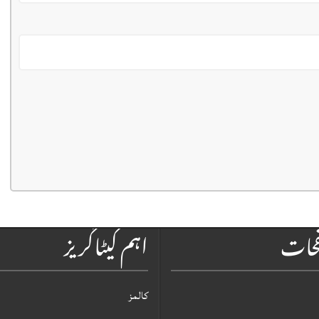
فحات
اہم کیٹاگریز
کالمز