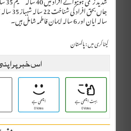
شدید زخمی ہونیوالے افراد میں 40 سالہ نسیم 35 سالہ شمیم اور 18 سالہ خدیجہ شامل ہیں۔
سالہ ایان اور 6 سالہ ایمان فاطمہ شامل ہیں۔
کیٹاگری میں :
پاکستان
اس خبر پر اپنی
بہت اچھی ہے
اچھی ہے
0 Votes
0 Votes