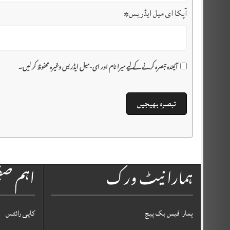
آپکا ای میل ایڈریس
*
آئیندہ تبصرہ کرنے کے لیے میرا نام اور ای-میل ایڈریس وغیرہ محفوظ کر لیں۔
ہمارا نیٹ ورک
اہم ص
ہمارا فیس بک پیج
کاپی رائٹس