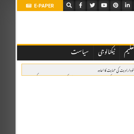
E-PAPER
علیم
ٹیکنالوجی
سیاست
خودارادیت کی حمایت کا اعادہ
وئٹہ: یومِ استحصالِ کشمیر پر ریلی، وزیراعلیٰ بلوچستان کی کشمیری عوام سے اظہارِ یکجہتی