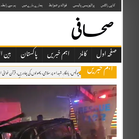
Skip
to
کاپی رائٹس
پرائیویسی پالیسی
قوائد و ضوابط
ہمارے بارے میں
ہم سے رابطہ
content
صفحہ اول
کالمز
اہم خبریں
پاکستان
بین ال
اہم خبریں
اٹک میں یومِ شہدائے پولیس، یادگارِ شہداء پر سلامی، پھولوں کی چادریں، قرآن خوان
برسلز: مسئلہ کشمیر کو عالمی سطح پر اجاگر کرتے رہیں گے، یومِ استحصال کشمیر کانفرنس 