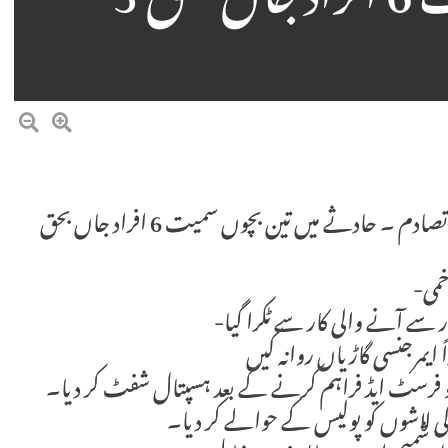
تصادم تین بچوں سمیت 6 افراد جاں بحق 3
*مریدکے:* راوی ریان یو ٹرن پر کار اور ٹرک میں تصادم ۔ حادثے میں تین بچوں سمیت 6 افراد جاں بحق
ر سے آنے والی کار سے ٹکرا گیا-
یمرجنسی گاڑیاں روانہ کیں