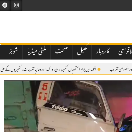
اقوامی
کاروبار
کھیل
صحت
ملٹی میڈیا
شوبز
ت
ی اور خصوصی تقریب
اٹک میں یومِ استحصال کشمیر، ریلی، واک اور دعائیہ تقریبات، کشمیریوں کے حقِ 
میں مقررین کا عزم
اے بی این کی مبینہ سگریٹ مافیا اسٹوری پر طلب کی گئی میٹنگ منسوخ
ک