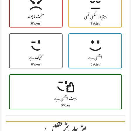
بہتر ہو سکتی تھی
سخت نا پسند
0 Votes
1 Votes
اچھی ہے
ٹھیک ہے
0 Votes
0 Votes
بہت اچھی ہے
0 Votes
مزید پڑھیں