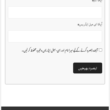
آپکا نام
*
آپکا ای میل ایڈریس
*
آئیندہ تبصرہ کرنے کے لیے میرا نام اور ای-میل ایڈریس وغیرہ محفوظ کر لیں۔