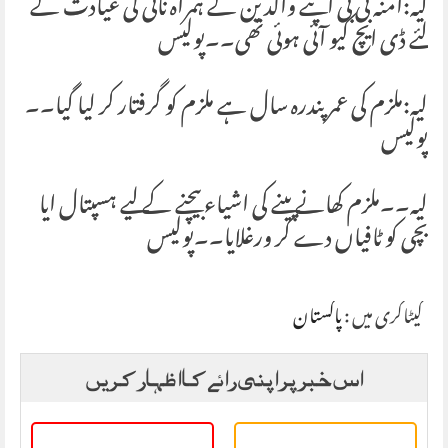
لیہ:آمنہ بی بی اپنے والدین کے ہمراہ نانی کی عیادت کے
لئے ڈی ایچ کیو آئی ہوئی تھی۔۔پولیس
لیہ:ملزم کی عمر پندرہ سال ہے ملزم کو گرفتار کر لیا گیا۔۔
پولیس
لیہ۔۔ملزم کھانے پینے کی اشیاء بیچنے کے لیے ہسپتال ایا
بچی کو ٹافیاں دے کر ورغلایا۔۔پولیس
کیٹاگری میں :
پاکستان
اس خبر پر اپنی رائے کا اظہار کریں