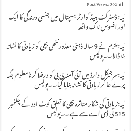
Post Views:
202
لیہ: ڈسٹرکٹ ہیڈ کوارٹر ہسپتال میں جنسی درندگی کا ایک
اور افسوس ناک واقعہ
لیہ:ملزم نے 9 سالہ ذہنی معذور ننھی بچی کو زیادتی کا نشانہ
بنا ڈالا۔۔پولیس
لیہ:سرجیکل وارڈ میں آئی آمنہ بی بی کو ورغلا کر نامعلوم جگہ
پر لے جا کر زیادتی کا نشانہ بنایا گیا۔۔پولیس
لیہ:زیادتی کی شکار متاثرہ بچی کا تعلق کوٹ ادو کے چکنمبر
515 ٹی ڈی اے سے ہے۔۔پولیس