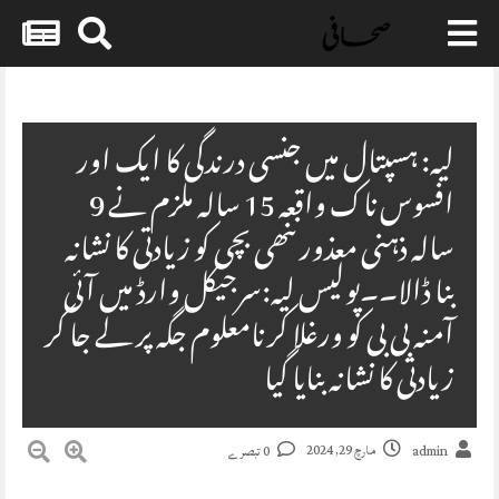
Skip
to
content
لیہ: ہسپتال میں جنسی درندگی کا ایک اور
افسوس ناک واقعہ 15 سالہ ملزم نے 9
سالہ ذہنی معذور ننھی بچی کو زیادتی کا نشانہ
بنا ڈالا۔۔پولیس لیہ:سرجیکل وارڈ میں آئی
آمنہ بی بی کو ورغلا کر نامعلوم جگہ پر لے جا کر
زیادتی کا نشانہ بنایا گیا
مارچ 29, 2024
admin
0 تبصرے