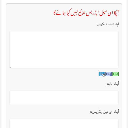
آپکا ای میل ایڈریس شائع نہیں کیا جائے گا
اپنا تبصرہ لکھیں
آپکا نام
*
آپکا ای میل ایڈریس
*