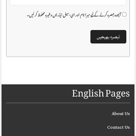
آئیندہ تبصرہ کرنے کے لیے میرا نام اور ای-میل ایڈریس وغیرہ محفوظ کر لیں۔
English Pages
About Us
Contact Us