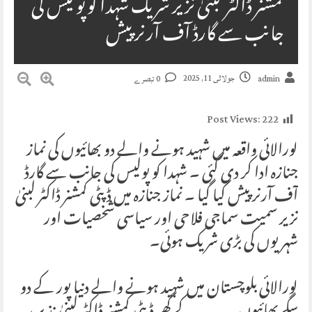
کمشنر ڈاکٹر لبنیٰ نزیر شریک شہدا کو پولیس کی
جانب سے گارڈ آف آرنر پیش
جولائی 11, 2025
admin
0 تبصرے
Post Views:
222
لورالائی واقعہ میں شہید ہونے والے دو بھائیوں کی نماز
جنازہ ادا کر دی گئی ۔ شہدا کو پولیس کی جانب سے گارڈ
آف آرنر پیش کیا گیا ۔ نماز جنازہ میں ڈپٹی کمشنر ڈاکٹر لبنیٰ
نزیر سمیت سماجی فلاحی اور سیاسی شخصیات اور
شہریوں کی بڑی شریک ہوئی۔
لورالائی بلوچستان میں شہید ہونے والے دنیا پور کے دو