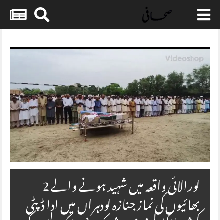
Skip
to
content
لورالائی واقعہ میں شہید ہونے والے 2
بھائیوں کی نماز جنازہ لودہراں میں ادا ڈپٹی