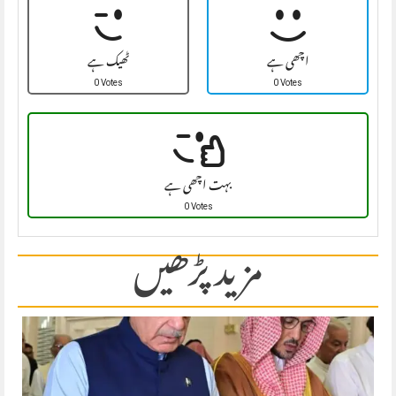
اچھی ہے
ٹھیک ہے
0 Votes
0 Votes
بہت اچھی ہے
0 Votes
مزید پڑھیں