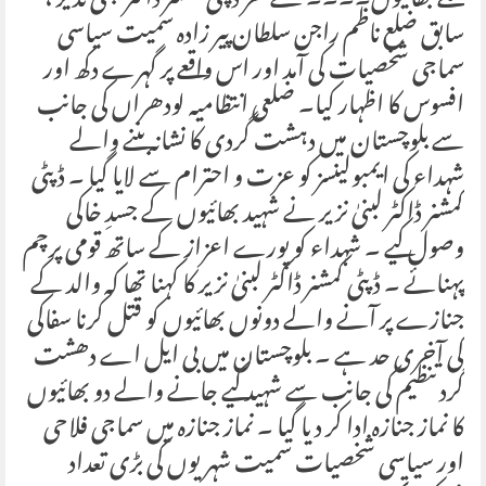
سگے بھائیوں۔۔۔۔ کے گھر ڈپٹی کمشنر ڈاکٹر لبنیٰ نذیر ،
سابق ضلع ناظم راجن سلطان پیر زادہ سمیت سیاسی
سماجی شخصیات کی آمد اور اس واقعے پر گہرے دکھ اور
افسوس کا اظہار کیا۔ ضلعی انتظامیہ لودھراں کی جانب
سے بلوچستان میں دہشت گردی کا نشانہ بننے والے
شہداء کی ایمبولینسز کو عزت و احترام سے لایا گیا ۔ ڈپٹی
کمشنر ڈاکٹر لبنیٰ نزیر نے شہید بھائیوں کے جسدِ خاکی
وصول کیے ۔ شہداء کو پورے اعزاز کے ساتھ قومی پرچم
پہنائے ۔ ڈپٹی کمشنر ڈاکٹر لبنیٰ نزیر کا کہنا تھا کہ والد کے
جنازے پر آنے والے دونوں بھائیوں کو قتل کرنا سفاکی
کی آخری حد ہے ۔ بلوچستان میں بی ایل اے دھشت
گرد تنظیم کی جانب سے شہید کیے جانے والے دو بھائیوں
کا نماز جنازہ ادا کر دیا گیا ۔ نماز جنازہ میں سماجی فلاحی
اور سیاسی شخصیات سمیت شہریوں کی بڑی تعداد