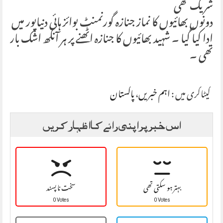
شریک تھی
دونوں بھائیوں کا نماز جنازہ گورنمنٹ بوائز ہائی دنیاپور میں
ادا کیا گیا ۔ شہید بھائیوں کا جنازہ اٹھنے پر ہر آنکھ اشک بار
تھی ۔
کیٹاگری میں :
اہم خبریں
،
پاکستان
اس خبر پر اپنی رائے کا اظہار کریں
بہتر ہو سکتی تھی
سخت نا پسند
0 Votes
0 Votes