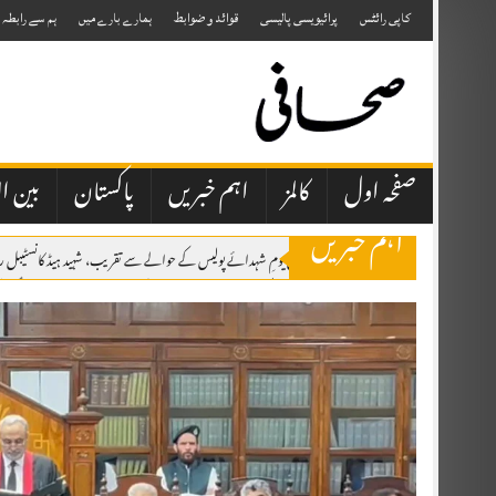
Skip
to
کاپی رائٹس
پرائیویسی پالیسی
قوائد و ضوابط
ہمارے بارے میں
ہم سے رابطہ
content
صفحہ اول
کالمز
اہم خبریں
پاکستان
بین ال
اہم خبریں
پشاور پریس کلب میں یومِ شہدائے پولیس کے حوالے سے تقریب، شہید ہیڈ کانسٹیبل 
مکہ مشترکہ دفاعی معاہدہ: پاکستان، سعودی عرب اور ترکی کا تاریخی دفاعی اتحاد قائم
پاکستان، سعودی عرب اور ترکی کے درمیان تاریخی مشترکہ دفاعی معاہدہ مکہ مکرمہ 
صحافتی تنظیمیں خود فیک نیوز اور پروپیگنڈا کرنے والوں کا احتساب کریں، عظمیٰ بخاری