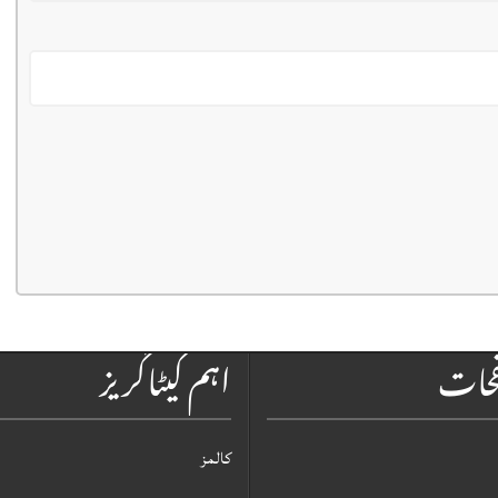
فحات
اہم کیٹاگریز
کالمز