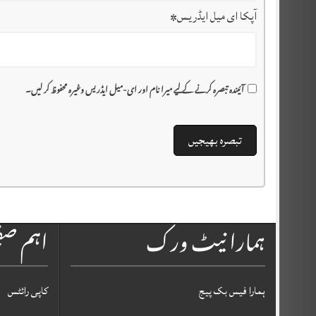
آپکا ای میل ایڈریس
*
آئیندہ تبصرہ کرنے کے لیے میرا نام اور ای-میل ایڈریس وغیرہ محفوظ کر لیں۔
ہمارا نیٹ ورک
اہم ص
ہمارا فیس بک پیج
کاپی رائٹس