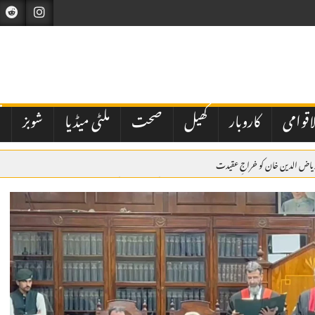
اقوامی
کاروبار
کھیل
صحت
ملٹی میڈیا
شوبز
ت
ریاض الدین خان کو خراجِ عقیدت
 گھبرا کر بھارت نے اسرائیل سے بھی دفاعی تعاون بڑھانے کی درخواست کی ہے
میں ولی عہد و وزیراعظم شہزادہ محمد بن سلمان کی میزبانی میں ہونے والے سربراہی اجلاس میں وزیراعظم ش
کراچی میں مبینہ پولیس اہلکاروں کی شہریوں سے بھتہ خوری کی ویڈیو وائرل، سخت کارروائی کا مطالبہ