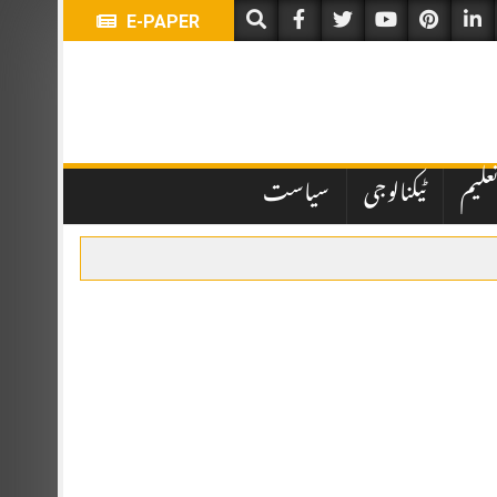
E-PAPER
علیم
ٹیکنالوجی
سیاست
ہباز شریف اور ترک صدر رجب طیب اردوان نے شرکت کی۔