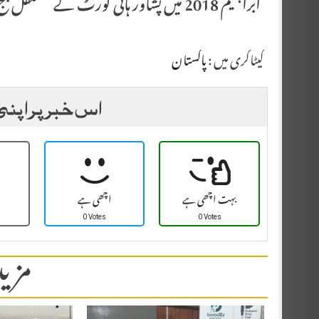
ابراہیم 2018 میں پشاور ہائی کورٹ کے مستقل جج بن گئے تھے،
کیٹاگری میں :
پاکستان
اس خبر پر اپنی
بہت اچھی ہے
اچھی ہے
0 Votes
0 Votes
مزید