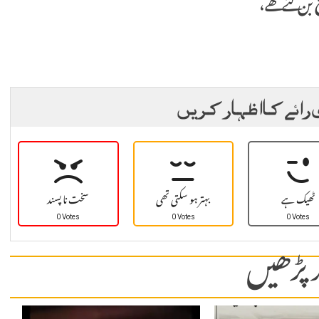
 رائے کا اظہار کریں
ٹھیک ہے
بہتر ہو سکتی تھی
سخت نا پسند
0 Votes
0 Votes
0 Votes
 پڑھیں