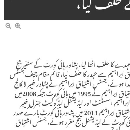
ے حلف لیا،
دے کا حلف اٹھا لیا، پشاور ہائی کورٹ کے سنئیر جج
ق ابراہیم سے عہدر کا حلف لیا، قائم مقام چیف جسٹس
2دسمبر 1969 کو پشاور میں پیدا ہوئے، جسٹس اشتیاق ابراہیم نے پشاور خیبر لا کالج
سے 1992 میں وکالت ڈگری حاصل کی، جسٹس اشتیاق ابراہیم نے 1995 میں ہائی کورٹ جبکہ 2008میں
براہیم اسسٹنٹ اور ایڈیشنل ایڈکوکیٹ جنرل خیبر
پختونخوا کے عہدوں پر بھی کام کر چکے ہیں، جسٹس اشتیاق ابراہیم 2013 میں پشاور ہائی کورٹ بار کے صدر
ے ہیں، جسٹس اشتیاق ابرہیم 2016 میں ہائی کورٹ کے ایڈیشنل جج مقرر ہوئے، جسٹس اشتیاق