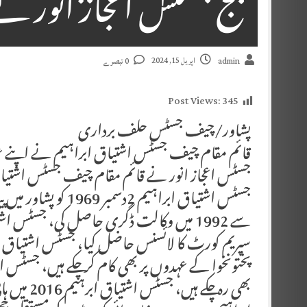
جج جسٹس اعجاز انور ن
اپریل 15, 2024
admin
0 تبصرے
Post Views:
345
پشاور/چیف جسٹس حلف برداری
قائم مقام چیف جسٹس اشتیاق ابراہیم نے اپنے عہ
جسٹس اعجاز انور نے قائم مقام چیف جسٹس اشتیا
جسٹس اشتیاق ابراہیم 
سپریم کورٹ کا لائسنس حاضل کیا، جسٹس اشتیاق ا
بھی رہ چک