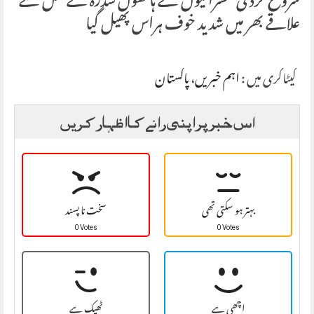
شروع کردی سسرالیوں کے ہاتھوں سدرہ کے قتل سے
علاقے بھر میں شدید خوف ہراس پھیل گیا
کیٹاگری میں :
اہم خبریں
،
پاکستان
اس خبر پر اپنی رائے کا اظہار کریں
بہتر ہو سکتی تھی
سخت نا پسند
0 Votes
0 Votes
اچھی ہے
ٹھیک ہے