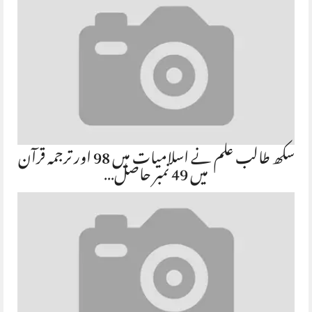
سکھ طالب علم نے اسلامیات میں 98 اور ترجمہ قرآن
میں 49 نمبر حاصل…