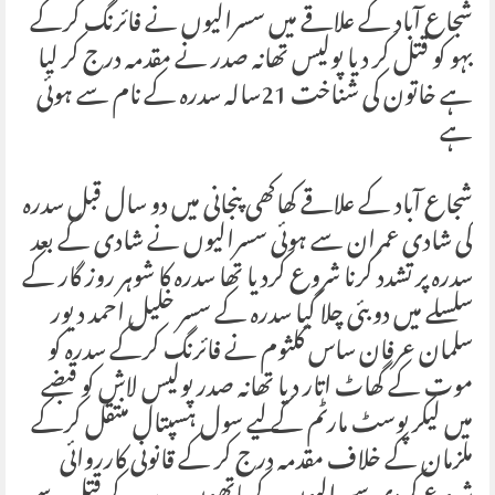
شجاع آباد کے علاقے میں سسرالیوں نے فائرنگ کرکے
بہو کو قتل کر دیا پولیس تھانہ صدر نے مقدمہ درج کر لیا
ہے خاتون کی شناخت 21سالہ سدرہ کے نام سے ہوئی
ہے
شجاع آباد کے علاقے کھاکھی پنجانی میں دو سال قبل سدرہ
کی شادی عمران سے ہوئی سسرالیوں نے شادی کے بعد
سدرہ پر تشدد کرنا شروع کردیا تھا سدرہ کا شوہر روز گار کے
سلسلے میں دوبئی چلا گیا سدرہ کے سسر خلیل احمد دیور
سلمان عرفان ساس کلثوم نے فائرنگ کرکے سدرہ کو
موت کے گھاٹ اتار دیا تھانہ صدر پولیس لاش کو قبضے
میں لیکر پوسٹ مارٹم کے لیے سول ہسپتال منتقل کرکے
ملزمان کے خلاف مقدمہ درج کر کے قانونی کارروائی