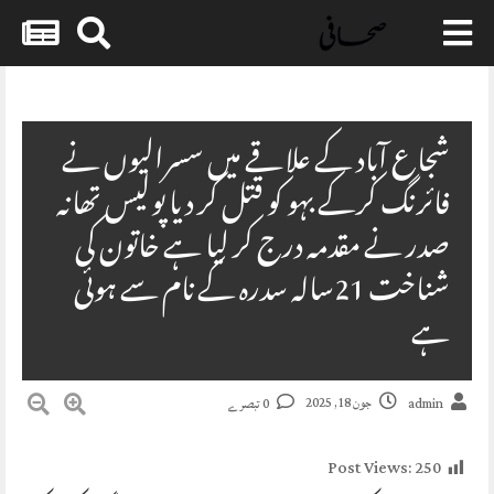
Skip
to
content
شجاع آباد کے علاقے میں سسرالیوں نے
فائرنگ کرکے بہو کو قتل کر دیا پولیس تھانہ
صدر نے مقدمہ درج کر لیا ہے خاتون کی
شناخت 21سالہ سدرہ کے نام سے ہوئی
ہے
جون 18, 2025
admin
0 تبصرے
Post Views:
250