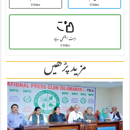
0 Votes
0 Votes
بہت اچھی ہے
0 Votes
مزید پڑھیں