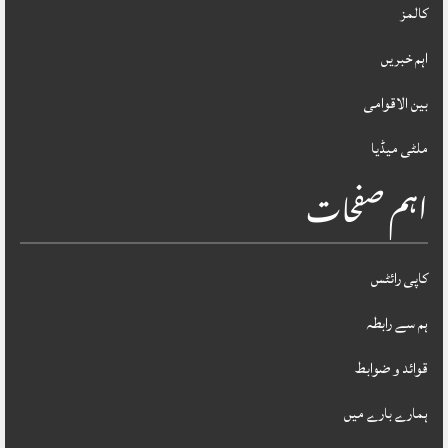
کالمز
اہم خبریں
بین الاقوامی
ملٹی میڈیا
اہم صفحات
کاپی رائٹس
ہم سے رابطہ
قوائد و ضوابط
ہمارے بارے میں