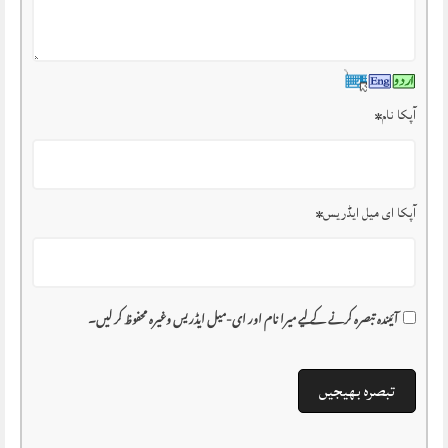
آپکا نام
*
آپکا ای میل ایڈریس
*
آئیندہ تبصرہ کرنے کے لیے میرا نام اور ای-میل ایڈریس وغیرہ محفوظ کر لیں۔