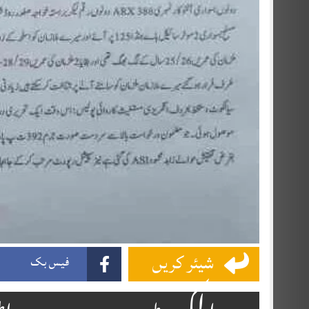
شیئر کریں
فیس بک