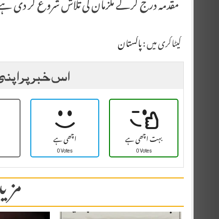
مقدمہ درج کرکے ملزمان کی تلاش شروع کر دی ہے
کیٹاگری میں :
پاکستان
اس خبر پر اپنی
بہت اچھی ہے
اچھی ہے
0 Votes
0 Votes
مزید