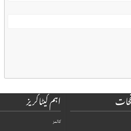
فحات
اہم کیٹاگریز
کالمز