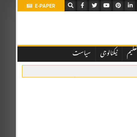
E-PAPER
علیم
ٹیکنالوجی
سیاست
یں تاخیر نے انتظامی اور قانونی پہلوؤں پر سوالات کھڑے کر دیے ہیں۔