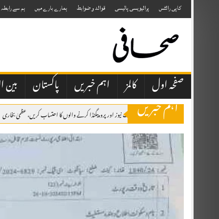
Skip
to
کاپی رائٹس
پرائیویسی پالیسی
قوائد و ضوابط
ہمارے بارے میں
ہم سے رابطہ
content
صفحہ اول
کالمز
اہم خبریں
پاکستان
بین ال
اہم خبریں
صحافتی تنظیمیں خود فیک نیوز اور پروپیگنڈا کرنے والوں کا احتساب کریں، عظمیٰ بخاری
ایران کے ہمسایہ ممالک نے دشمن عناصر کو اپنی سرزمین استعمال نہیں کرنے دی، صد
وزیراعظم شہباز شریف شہزادہ محمد بن سلمان بن عبدالعزیز آل سعود کی دعوت پر سعو