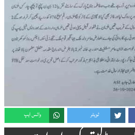
ٹویٹر
واٹس ایپ