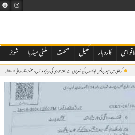
اقوامی
کاروبار
کھیل
صحت
ملٹی میڈیا
شوبز
ت
کراچی میں مبینہ پولیس اہلکاروں کی شہریوں سے بھتہ خوری کی ویڈیو وائرل، سخت کارروائی کا مطالبہ
ر پزشکیان
اسلام آباد: وفاقی حکومت کی جانب سے نیشنل بینک آف پاکستان کے نئے صدر کی تعیناتی م
دی عرب پہنچ گئے۔