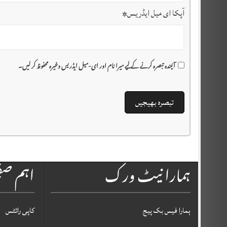
آپکا ای میل ایڈریس
*
آئیندہ تبصرہ کرنے کے لیے میرا نام اور ای-میل ایڈریس وغیرہ محفوظ کر لیں۔
ہمارا نیٹ ورک
اہم ص
ہمارا فیس بک پیج
کاپی رائٹس