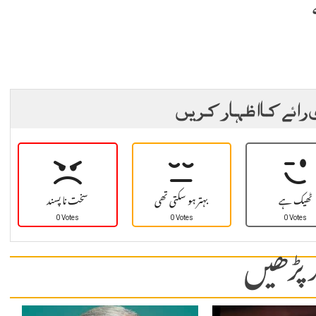
 رائے کا اظہار کریں
ٹھیک ہے
بہتر ہو سکتی تھی
سخت نا پسند
0 Votes
0 Votes
0 Votes
 پڑھیں