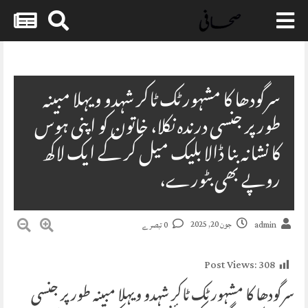
Skip
to
content
سرگودھا کا مشہور ٹک ٹاکر شہدو ویہلا مبینہ
طور پر جنسی درندہ نکلا، خاتون کو اپنی ہوس
کا نشانہ بنا ڈالا بلیک میل کر کے ایک لاکھ
روپے بھی بٹورے،
جون 20, 2025
admin
0 تبصرے
Post Views:
308
سرگودھا کا مشہور ٹک ٹاکر شہدو ویہلا مبینہ طور پر جنسی