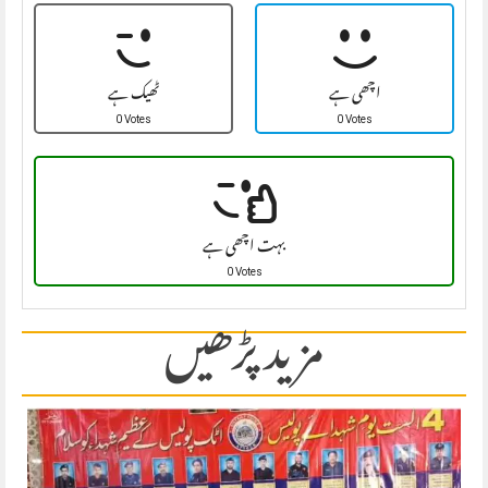
اچھی ہے
ٹھیک ہے
0 Votes
0 Votes
بہت اچھی ہے
0 Votes
مزید پڑھیں