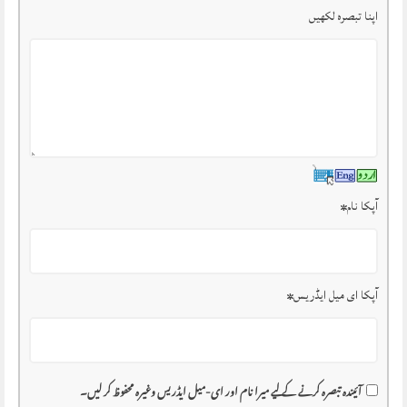
اپنا تبصرہ لکھیں
آپکا نام
*
آپکا ای میل ایڈریس
*
آئیندہ تبصرہ کرنے کے لیے میرا نام اور ای-میل ایڈریس وغیرہ محفوظ کر لیں۔