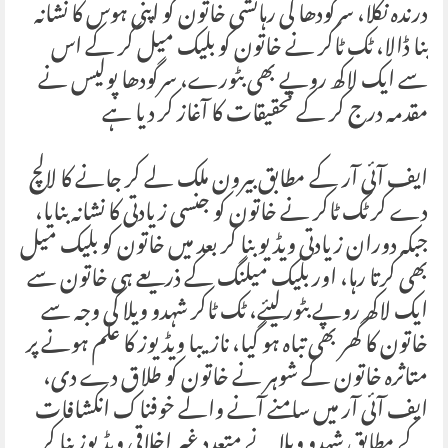
درندہ نکلا، سرگودھا کی رہائشی خاتون کو اپنی ہوس کا نشانہ
بنا ڈالا، ٹک ٹاکر نے خاتون کو بلیک میل کر کے اس
سے ایک لاکھ روپے بھی بٹورے، سرگودھا پولیس نے
مقدمہ درج کر کے تحقیقات کا آغاز کر دیا ہے
ایف آئی آر کے مطابق بیرون ملک لے کر جانے کا لالچ
دے کر ٹک ٹاکر نے خاتون کو جنسی زیادتی کا نشانہ بنایا،
جبکہ دوران زیادتی ویڈیو بنا کر بعد میں خاتون کو بلیک میل
بھی کرتا رہا، اور بلیک میلنگ کے ذریعے ہی خاتون سے
ایک لاکھ روپے بٹور لیئے، ٹک ٹاکر شہدو ویلا کی وجہ سے
خاتون کا گھر بھی تباہ ہو گیا، نازیبا ویڈیوز کا علم ہونے پر
متاثرہ خاتون کے شوہر نے خاتون کو طلاق دے دی،
ایف آئی آر میں سامنے آنے والے خوفناک انکشافات
کے مطابق شہدو ویلا نے متعدد غیر اخلاقی ویڈیوز بنا کر