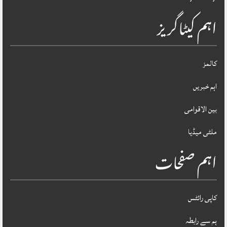
اہم کیٹاگریز
کالمز
اہم خبریں
بین الاقوامی
ملٹی میڈیا
اہم صفحات
کاپی رائٹس
ہم سے رابطہ