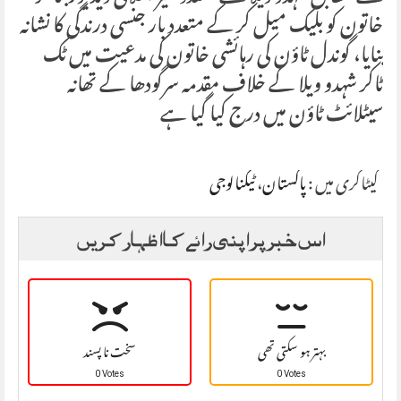
خاتون کو بلیک میل کر کے متعدد بار جنسی درندگی کا نشانہ
بنایا، گوندل ٹاؤن کی رہائشی خاتون کی مدعیت میں ٹک
ٹاکر شہدو ویلا کے خلاف مقدمہ سرگودھا کے تھانہ
سیٹلائٹ ٹاؤن میں درج کیا گیا ہے
کیٹاگری میں :
پاکستان
،
ٹیکنالوجی
اس خبر پر اپنی رائے کا اظہار کریں
بہتر ہو سکتی تھی
سخت نا پسند
0 Votes
0 Votes