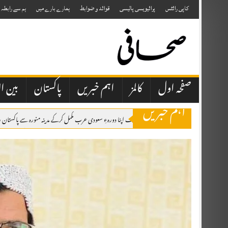
Skip
to
کاپی رائٹس
پرائیویسی پالیسی
قوائد و ضوابط
ہمارے بارے میں
ہم سے رابطہ
content
صفحہ اول
کالمز
اہم خبریں
پاکستان
بین ال
اہم خبریں
وزیر اعظم شہباز شریف اپنا دورہءِ سعودی عرب مکمل کرکے مدینہ منورہ سے پاکستان روا
سکھ طالب علم نے اسلامیات میں 98 اور ترجمہ قرآن میں 49 نمبر حاصل کرلیے 2026 کے نتائج کے مطابق مسلمان گھرانوں سے تعلق رکھنے والے تقریباً 10 ہزار طلبہ اسلامیات کے مضمون میں فیل ہوئے ہیں۔
بہارہ کہو میں 21 سالہ لڑکی مبینہ طور پر اغوا، 20 سے 25 افراد پر تشدد کا الزام
چکوال شیلٹر ہوم میں ایم فل طالب علم کی بطور خاکروب تعیناتی، حاضری اور بھرتی کے