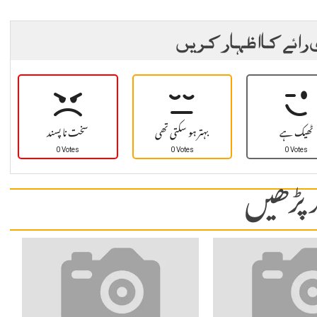
 رائے کا اظہار کریں
ٹھیک ہے
بہتر ہو سکتی تھی
سخت نا پسند
0 Votes
0 Votes
0 Votes
 پڑھیں