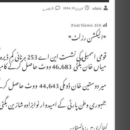
فروری 10, 2024
admin
0 تبصرے
Post Views:
350
*الیکشن رزلٹ*
قومی اسمبلی کی نشست
میاں خان بگٹی 46,683 ووٹ حاصل کرکے کامیاب۔
میر دوستین خان ڈومکی 44,643 ووٹ حاصل کرکے دوسرے نمبر پر۔
جمہوری وطن پارٹی کے امیدوار نوابزادہ شازین بگٹی 32,298 حاصل کرکے کر تیسرے نمبر پر
کیٹاگری میں :
پاکستان