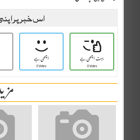
اس خبر پر اپنی
بہت اچھی ہے
اچھی ہے
0 Votes
0 Votes
مزید