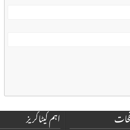
فحات
اہم کیٹاگریز