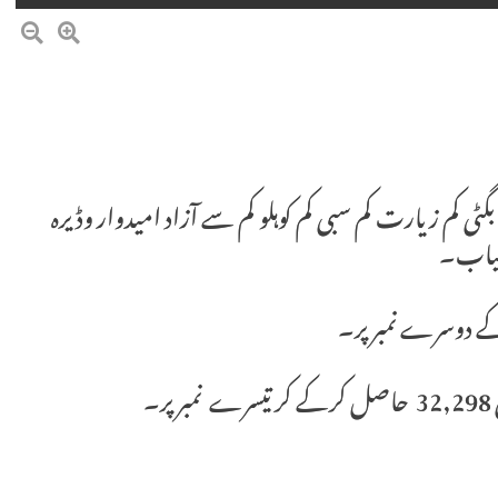
 این اے 253 ہرنائی کم ڈیرہ بگٹی کم زیارت کم سبی کم کوہلو کم سے آزاد امیدوار وڈیرہ
۔