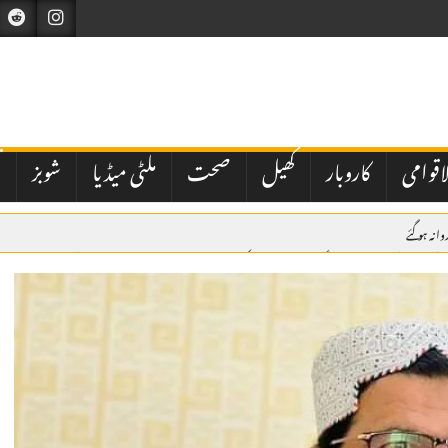
اقوامی
کاروبار
کھیل
صحت
ملٹی میڈیا
شوبز
ت
نہ ہو گئے
لوک ورثہ میں 59 ملازمین کو 53 لاکھ روپے کے کیش ایڈوانس کا انکشاف، قانونی منظوری نہ ہونے کا اعتراف
 نظام پر سوالات اٹھ گئے