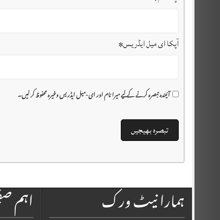
آپکا ای میل ایڈریس
*
آئیندہ تبصرہ کرنے کے لیے میرا نام اور ای-میل ایڈریس وغیرہ محفوظ کر لیں۔
ہمارا نیٹ ورک
اہم ص