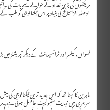
مریضوں کی بڑی تعداد کے حوالے سے بات کی۔انہ
حوصلہ افزا نتائج کی بنیاد پر اس ٹیکنالوجی کو طب 
نسواں، کینسر اور ٹرانسپلانٹ کےدیگر آپریشنز میں ب
ماہرین کا کہنا تھا کہ اس جدید ترین ٹیکنالوجی ک
سرجری میں نہایت مقبولیت حاصل ہوئی ہے۔مریض 