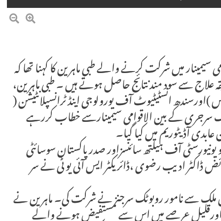
وامی سیمینار میں شرکت کرنے والے طبی ماہرین کا کہنا تھا کہ
 علاج سے سود مند نتائج حاصل ہوتے ہیں ۔ طبی ماہرین،
س )اورسندھ انسٹیٹیوٹ آف یورولوجی اینڈ ٹرانسپلانٹیشن (
وٹک سرجری کے بین الاقوامی سیمینارسے خطاب کررہے
 عابدی آڈیٹوریم میں کیا گیا۔
او یونیورسٹی آف ہیلتھ سائنسزاور صدر پاکستان سوسائٹی
ڈاکٹر ادیب رضوی ،ڈائریکٹر ایس آئی یو ٹی نے سر
 میزبان ملک سے نامور روبوٹک سرجنز نے شرکت کی۔ ماہرین نے
ال اورقلیل عرصے میں اس سے مستفیض ہونے والے