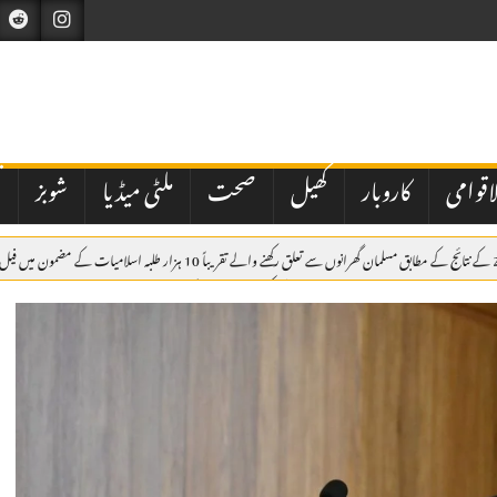
اقوامی
کاروبار
کھیل
صحت
ملٹی میڈیا
شوبز
ت
لوک ورثہ میں 59 ملازمین کو 53 لاکھ روپے کے کیش ایڈوانس کا انکشاف، قانونی منظوری نہ ہونے کا اعتراف
 نظام پر سوالات اٹھ گئے
پاکستان مشن انٹرنیشنل کا سالانہ جنرل اجلاس، شکیل احمد صدر، ہما اشعر جنرل سیکرٹری 4 سال کے 