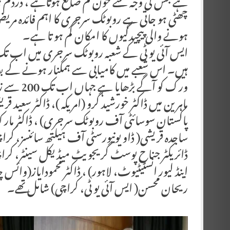
ہے جس کی وجہ سے خون کم ضائع ہوتاہے ، دردکم ہوت
چھٹی ہو جاتی ہے روبوٹک سرجری کا اہم فائدہ مری
ہونے والی پیچیدگیوں کا امکان کم ہو تا ہے۔
ایس آئی یو ٹی کے شعبہ روبوٹک سرجری میں اب تک 
ہیں۔ اس شعبے میں کامیابی سے ہمکنار ہونے کے بع
ورک کو آگے بڑھایا ہے جہاں اب تک 200 سے زائد روبوٹک سرجری کی جا چکی ہیں ۔
ماہرین میں ڈاکٹر خورشید گرو (امریکہ )، ڈاکٹر سعید 
پاکستان سوسائٹی آف روبوٹک سرجری) ، ڈاکٹر مارک 
ساجدہ قریشی( ڈاو یونیورسٹی آف ہیلتھ سائنسز، کراچی
ڈائریکٹر جناح پوسٹ گریجویٹ میڈیکل سینٹر، کراچ
اینڈ لیور انسٹیٹیوٹ، لاہور) ، ڈاکٹر محمودایاز(وائس 
ریحان محسن( ایس آئی یو ٹی، کراچی) شامل تھے۔