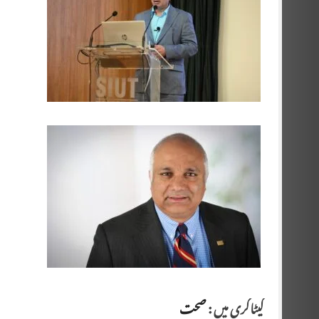
کیٹاگری میں :
صحت