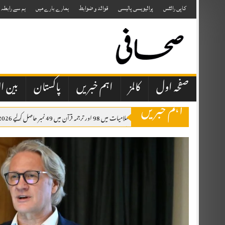
Skip
to
کاپی رائٹس
پرائیویسی پالیسی
قوائد و ضوابط
ہمارے بارے میں
ہم سے رابطہ
content
صفحہ اول
کالمز
اہم خبریں
پاکستان
بین ال
اہم خبریں
سکھ طالب علم نے اسلامیات میں 98 اور ترجمہ قرآن میں 49 نمبر حاصل کرلیے 2026 کے نتائج کے مطابق مسلمان گھرانوں سے تعلق رکھنے والے تقریباً 10 ہزار طلبہ اسلامیات کے مضمون میں فیل ہوئے ہیں۔
بہارہ کہو میں 21 سالہ لڑکی مبینہ طور پر اغوا، 20 سے 25 افراد پر تشدد کا الزام
چکوال شیلٹر ہوم میں ایم فل طالب علم کی بطور خاکروب تعیناتی، حاضری اور بھرتی کے