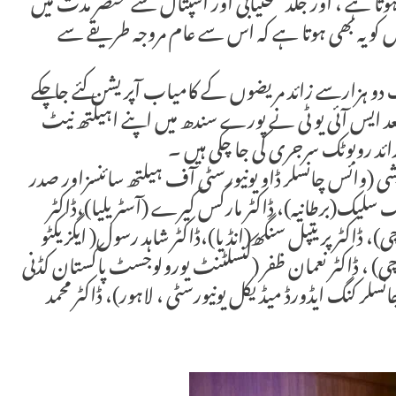
ا ہے ، اور جلد صحتیابی اور اسپتال سے مختصر مدت میں
ض کو یہ بھی ہوتا ہے کہ اس سے عام مروجہ طریقے سے
دو ہزارسے زائد مریضوں کے کامیاب آپریشن کئے جا چکے
د ایس آئی یو ٹی نے پورے سندھ میں اپنے اہیلتھ نیٹ
قریشی (وائس چانسلر ڈاو یونیورسٹی آف ہیلتھ سائنسزاور صدر
سلیک(برطانیہ)، ڈاکٹر مارکس کیرے (آسٹریلیا)،ڈاکٹر
)، ڈاکٹر پریتپل سنگھ(انڈیا)،ڈاکٹر شاہد رسول( ایگزیکٹو
ی) ، ڈاکٹر نعمان ظفر (کنسلٹنٹ یورولوجسٹ پاکستان کڈنی
چانسلر کنگ ایڈورڈ میڈیکل یونیورسٹی ، لاہور)، ڈاکٹر محمد