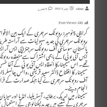
نومبر 5, 2023
admin
0 تبصرے
Post Views:
285
کراچی 5نومبر: روبوٹک سرجری کے ایک بین الاق
روبوٹک سرجری کی جدید سہولیات سے آراستہ طریقہ
پاکستان سوسائٹی آف روبوٹک سرجنز (پی ایس آر ای
ایس آئی یو ٹی) کے باہمی اشتراک سےمنعقدہ روب
تھے۔ اس سیمینارکا انعقاد ایس آئی یو ٹی کے آغا حسن
سیمینار کا افتتاح ڈاکٹر سعید قریشی ،وائس چانسلر ڈ
آف روبوٹک سرجری نے کیا جبکہ صدارت کے فرائض 
انجام دیئے۔
سیمینار میں امریکہ، برطانیہ، آسٹریلیا، انڈیا اور
سرجری کے شعبے میں جدید ٹیکنالوجی کے استعم