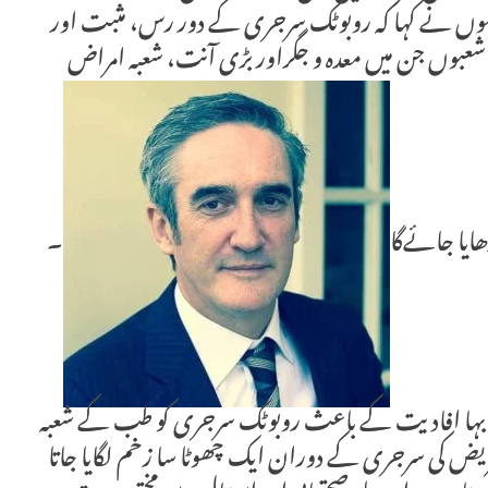
وں نے کہا کہ روبوٹک سرجری کے دور رس، مثبت اور
کے شعبوں جن میں معدہ و جگراور بڑی آنت، شعبہ امراض
ڑھایا جائےگا
۔
ی بیش بہا افادیت کے باعث روبوٹک سرجری کو طب کے شعبہ
کی سرجری کے دوران ایک چھوٹا سا زخم لگایا جاتا