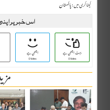
کیٹاگری میں :
پاکستان
اس خبر پر اپنی
بہت اچھی ہے
اچھی ہے
0 Votes
0 Votes
مزید