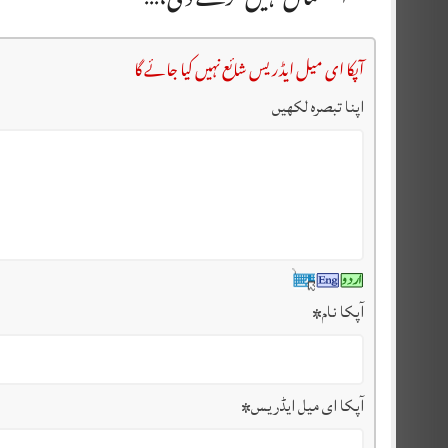
آپکا ای میل ایڈریس شائع نہیں کیا جائے گا
اپنا تبصرہ لکھیں
آپکا نام
*
آپکا ای میل ایڈریس
*