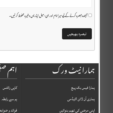
آئیندہ تبصرہ کرنے کے لیے میرا نام اور ای-میل ایڈریس وغیرہ محفوظ کر لیں۔
ہمارا نیٹ ورک
اہم ص
ہمارا فیس بک پیج
کاپی رائٹس
ہماری آن لائن اکیڈمی
ہم سے رابطہ
اپنی مرضی کی تھیم بنوائیں
قوائد و ضوابط