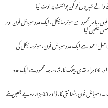
 پوائنٹ پر سید نوید سے 02 موبائل فون، یاسر محمود سے موٹر سائیکل، ایک عدد موبائل فون اور
دد موبائل اور 10 ہزار نقدی،راحیل احمد سے ایک عدد موبائل فون، موٹرسائیکل کی
مسلح ڈاکوؤں نے محسن محمود سے ایک عدد موبائل اور 06 ہزار نقدی،بینک کارڈز،ساجد محمود سے ایک عدد