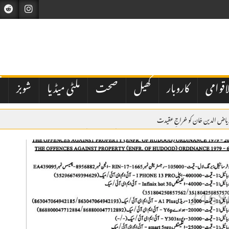
اقوامی
کاروبار
کھیل
صحت
ملٹی میڈیا
شوبز
ت
ریاض الدین خان کو خراجِ عقیدت
 گھبرا کر بھارت نے اسرائیل سے بھی دفاعی تعاون بڑھانے کی درخواست کی ہے
میں ولی عہد و وزیراعظم شہزادہ محمد بن سلمان کی میزبانی میں ہونے والے سربراہی اجلاس میں وزیراعظم ش
کراچی میں مبینہ پولیس اہلکاروں کی شہریوں سے بھتہ خوری کی ویڈیو وائرل، سخت کارروائی کا مطالبہ