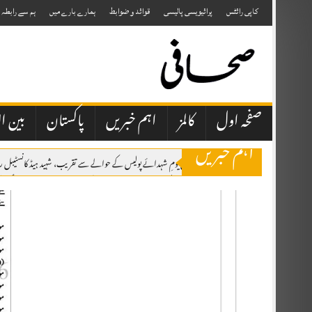
Skip
to
کاپی رائٹس
پرائیویسی پالیسی
قوائد و ضوابط
ہمارے بارے میں
ہم سے رابطہ
content
صفحہ اول
کالمز
اہم خبریں
پاکستان
بین ال
اہم خبریں
پشاور پریس کلب میں یومِ شہدائے پولیس کے حوالے سے تقریب، شہید ہیڈ کانسٹیبل 
مکہ مشترکہ دفاعی معاہدہ: پاکستان، سعودی عرب اور ترکی کا تاریخی دفاعی اتحاد قائم
پاکستان، سعودی عرب اور ترکی کے درمیان تاریخی مشترکہ دفاعی معاہدہ مکہ مکرمہ 
صحافتی تنظیمیں خود فیک نیوز اور پروپیگنڈا کرنے والوں کا احتساب کریں، عظمیٰ بخاری