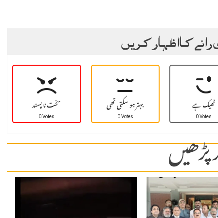
 رائے کا اظہار کریں
ٹھیک ہے
بہتر ہو سکتی تھی
سخت نا پسند
0 Votes
0 Votes
0 Votes
 پڑھیں