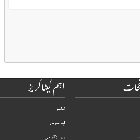
فحات
اہم کیٹاگریز
کالمز
اہم خبریں
بین الاقوامی