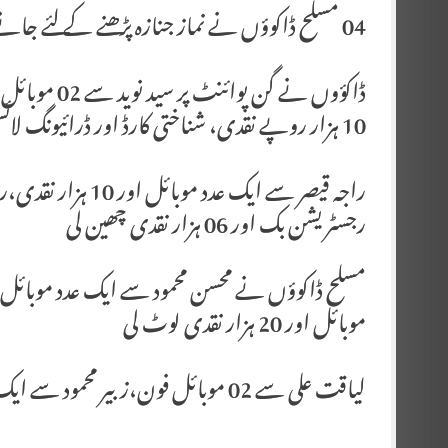
04 مسلح ڈاکوؤں نے نماز جنازہ پڑھنے کے لئے جانے والے شہریوں کو گن پوائنٹ پر لوٹ لیا
ڈاکؤوں نے گن
10 ہزار روپے نقدی، شناختی کارڈ اور ڈرائیونگ لائسنس چھین لیا
راجہ قیصر سے ایک ع
رجسٹریشن بک اور 06 ہزار نقدی چھین لی
موبائل اور 20 ہزار نقدی لوٹ لی
لیاقت علی سے 02 موبائل فون،زبیر محمود سے ایک عدد موبائل فون،شناختی کارڈ اور 03 ہزار روپے چھین لئے