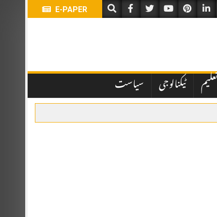
E-PAPER
علیم
ٹیکنالوجی
سیاست
ہباز شریف اور ترک صدر رجب طیب اردوان نے شرکت کی۔