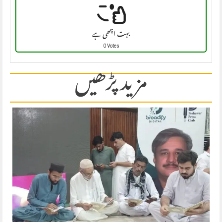
بہت اچھی ہے
0 Votes
مزید پڑھیں