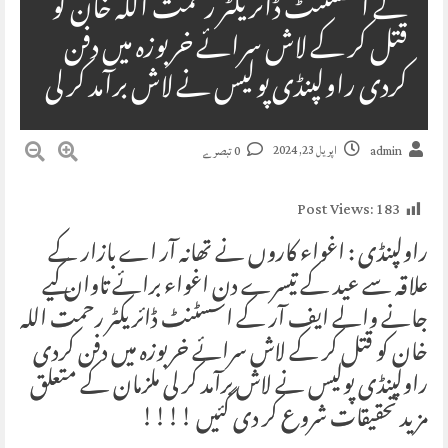
کے اسسٹنٹ ڈائریکٹر رحمت اللہ خان کو
قتل کر کے لاش سرائے خربوزہ میں دفن
کردی راولپنڈی پولیس نے لاش برآمد کر لی
اپریل 23, 2024
admin
0 تبصرے
Post Views:
183
راولپنڈی : ‏اغواء کاروں نے تھانہ آر اے بازار کے
علاقہ سے عید کے تیسرے دن اغواء برائے تاوان کیے
جانے والے ⁦‪ایف آر‬⁩ کے اسسٹنٹ ڈائریکٹر رحمت اللہ
خان کو قتل کر کے لاش سرائے خربوزہ میں دفن کردی
راولپنڈی پولیس نے لاش برآمد کر لی ملزمان کے متعلق
مزید تحقیقات شروع کر دی گئیں !!!!