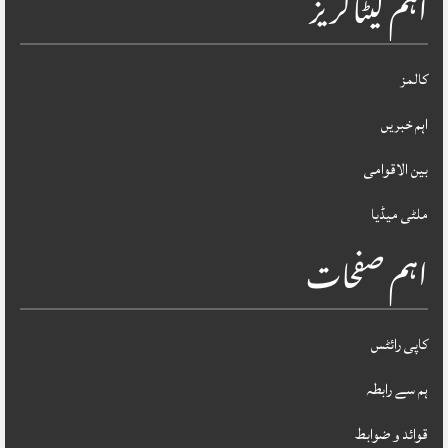
اہم کیٹاگریز
کالمز
اہم خبریں
بین الاقوامی
ملٹی میڈیا
اہم صفحات
کاپی رائٹس
ہم سے رابطہ
قوائد و ضوابط