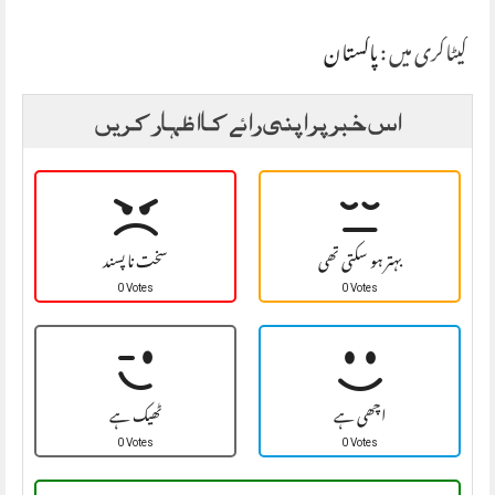
کیٹاگری میں :
پاکستان
اس خبر پر اپنی رائے کا اظہار کریں
بہتر ہو سکتی تھی
سخت نا پسند
0 Votes
0 Votes
اچھی ہے
ٹھیک ہے
0 Votes
0 Votes