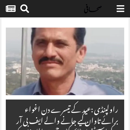
Skip
to
content
راولپنڈی :عید کے تیسرے دن اغواء
برائے تاوان کیے جانے والے ایف بی آر