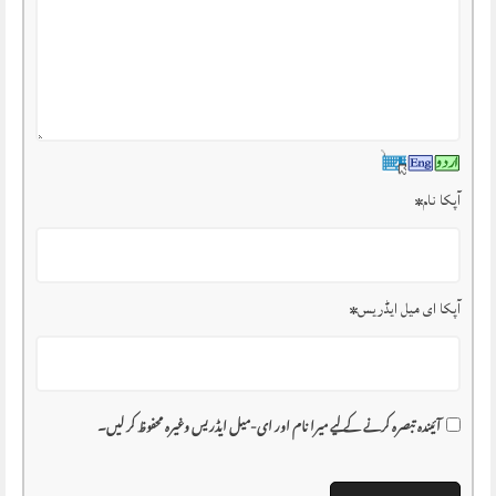
آپکا نام
*
آپکا ای میل ایڈریس
*
آئیندہ تبصرہ کرنے کے لیے میرا نام اور ای-میل ایڈریس وغیرہ محفوظ کر لیں۔