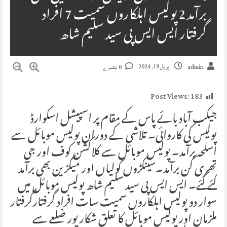
برآمد 2 پولیس اہلکاروں سمیت 7 افراد
گرفتار ایس ایس پی سید سلیم شاھ
اپریل 19, 2024
admin
0 تبصرے
Post Views:
183
جیکب آباد بائے پاس کے مقام پر اسپیشل اسکوارڈ
پولیس کی کاروائی۔ تلاشی کے دوران پولیس موبائل سے
اسلحہ برآمد۔ پولیس موبائل سے کلاکشن کوف اور جی
تھری گن برآمد۔سینکڑوں گولیاں اور میگزین بھی برآمد
کئے گئے۔ ایس ایس پی سید سلیم شاھ پولیس موبائل میں
سوار دو پولیس اہلکاروں سمیت سات افراد گرفتارگرفتار
ملزمان اور پولیس موبائل کا تعلق شکار پور ضلعے سے