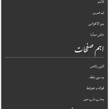
کالمز
اہم خبریں
بین الاقوامی
ملٹی میڈیا
اہم صفحات
کاپی رائٹس
ہم سے رابطہ
قوائد و ضوابط
ہمارے بارے میں