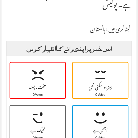
ہے۔ پولیس
کیٹاگری میں :
پاکستان
اس خبر پر اپنی رائے کا اظہار کریں
بہتر ہو سکتی تھی
سخت نا پسند
0 Votes
0 Votes
اچھی ہے
ٹھیک ہے
0 Votes
0 Votes