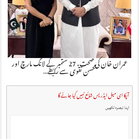
عمران خان کی صحت، 27 ستمبر کے لانگ مارچ اور
محسن نقوی سے رابطے…
آپکا ای میل ایڈریس شائع نہیں کیا جائے گا
اپنا تبصرہ لکھیں