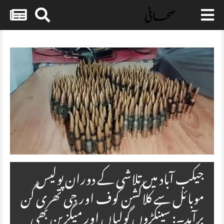
Skip
to
content
جیکب آباد میں تلاشی کے دوران پولیس
موبائل سے کلاکشن کوف اور جی تھری گن
برآمد۔: سینکڑوں گولیاں اور میگزین بھی