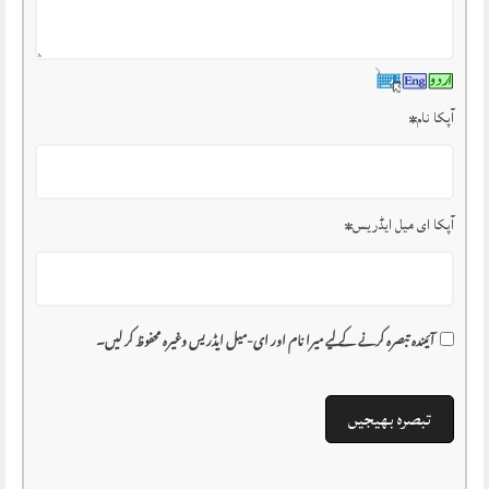
آپکا نام
*
آپکا ای میل ایڈریس
*
آئیندہ تبصرہ کرنے کے لیے میرا نام اور ای-میل ایڈریس وغیرہ محفوظ کر لیں۔