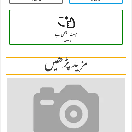
بہت اچھی ہے
0 Votes
مزید پڑھیں