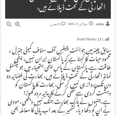
اتھارٹی کے تحت ڈپلائے ہیں،
جولائی 11, 2025
admin
0 تبصرے
Post Views:
211
سابق چیئرمین جوائنٹ چیفس آف سٹاف کمیٹی جنرل ر
محمود حیات کا کہنا ہے کہ پاکستان ایران نہیں، ایٹمی
طاقت ہے،پاکستان کے پاس ایٹمی ہتھیار ہیں جو نیشنل
کمانڈ اتھارٹی کے تحت ڈپلائے ہیں، بھارت کی فضائیہ دو
دن تک پرواز ہی نہیں کر سکی، بھارت کا پاکستان کو
دہشت گردی سے نتھی کرنے کا بیانیہ مردہ گھوڑا
ہے،جنہوں نے پاک بھارت جنگ نہیں دیکھی ،مودی
نے ان کو دکھا دیا، کشمیر کے بعد اب پانی کا معاملہ بھی