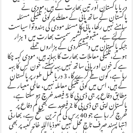
دریا پاکستان اور تین بھارت کے ہیں،مودی نے
پاکستان کے ساتھ پانی کے معاملے پر کوئی تکنیکی مسئلہ
سامنے نہیں رکھا، پانی کا مسئلہ مودی کی ہندوتوا سیاست
کے لئے ہے، مقبوضہ کشمیر سمیت بھارت میں 1 ہزار
جبکہ پاکستان میں دہشتگردی کے ہزاروں حملے
ہوئے،تکنیکی معاملات بھارت کا بہانہ ہیں، مودی کہہ چکا
ہے کہ خون اور پانی ساتھ نہیں بہہ سکتے، خون کس کا بہہ
رہا ہے، کون طے کرے گا، 3 دریا مکمل طور پر پاکستان
کے ہیں، اس میں کوئی تکنیکی معاملہ نہیں، عالمی معیار کے
مطابق دفاع پر جی ڈی پی کا 5 فیصد خرچ ہو سکتا ہے،
پاکستان اپنی جی ڈی پی کا 2 فیصد سے بھی کم دفاع پر
خرچ کر رہا ہے جو 40 برس کی کم ترین سطح ہے، بھارتی
انتہا پسند صرف تاج محل نہیں نعوذبااللہ خانہ کعبہ پر بھی