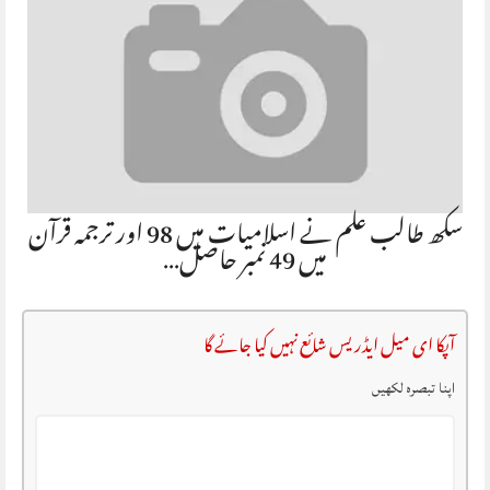
سکھ طالب علم نے اسلامیات میں 98 اور ترجمہ قرآن
میں 49 نمبر حاصل…
آپکا ای میل ایڈریس شائع نہیں کیا جائے گا
اپنا تبصرہ لکھیں