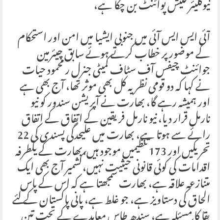
نیوکلیئر فلیش پوائنٹ بن چکا ہے،
آئی ایس ایس آئی میں جنوبی ایشیا میں امن اور استحکام
کے موضور پر خطاب کرتے ہوئے سابق چیئرمین
جوائنٹ چیفس آف سٹاف کمیٹی جنرل ر محمود حیات
نے کہا کہ دو قومی نظریہ کل بھی موثر تھا، آج بھی ہے
اور ہمیشہ رہے گا، بھارت نے آپریشن سندور کو نیو
نارمل قرار دیا، نیو نارمل فریقین کے اتفاق کے اتفاق
رائے سے ہوتا ہے، بھارت میں علیحدگی پسندی کی 22
تحریکیں اور 173 تنظیمیں موجود ہیں،بھارت کے یکطرفہ
اقدامات کی کوئی قانونی حیثیت نہیں،کشمیر آج بھی ایک
متنازعہ علاقہ ہے، بھارت سمجھتا ہے کہ اس کے پاس
الحاق کی دستاویز ہے، جو غلط ہے، پانی پاکستان کے لئے
بقا کا مسئلہ ہے، سندھ طاس معاہدے کے تحت تین