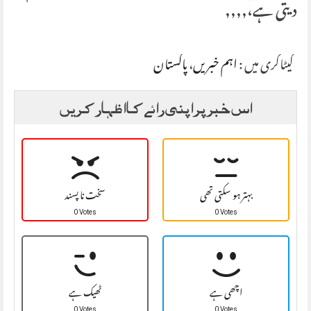
دیتی ہے،,,,,
کیٹاگری میں :
اہم خبریں
،
پاکستان
اس خبر پر اپنی رائے کا اظہار کریں
بہتر ہو سکتی تھی
سخت نا پسند
0 Votes
0 Votes
اچھی ہے
ٹھیک ہے
0 Votes
0 Votes