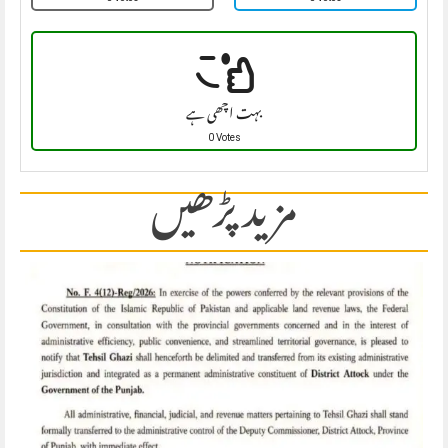
بہت اچھی ہے
0 Votes
مزید پڑھیں