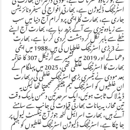
ہے جو زیادہ خطرناک ہے،مودی ڈاکٹرائن بھارت کی
اسٹرٹیجک ڈلیوژن ہے، بھارتی افواج کی سیفرونائزیشن
جاری ہے، بھارت کا ایٹمی پروگرام آج دنیا میں سب
سے زیادہ تیزی سے آگے بڑھ رہا ہے، بھارت آج اپنے
خطے سے باہر نکل کر دہشت گردی کر رہا ہے، بھارت
نے 3 بڑی اسٹرٹیجک غلطیاں کی ہیں،1988 میں ایٹمی
دھماکے اور 2019 میں کشمیر سے آرٹیکل 307 کا خاتمہ
بھارت کا اسٹرٹیجک غلطی تھی، 2025 میں پہلگام کے
بعد مودی نے تیسری بڑی اسٹرٹیجک غلطی کی، بھارت
ان غلطیوں کو اسٹرٹیجک گیم چینجر سمجھتا تھا لیکن یہ
ڈیڈلاک ثابت ہوئیں،ایک سرحد تین دشمن یا بیک وقت
تین محاز، یہ بیانات بھارتی قیادت کی جانب سے سامنے
آئے ہیں، بھارت اسرائیل گٹھ جوڑ آج نیکسٹ لیول پر
جا چکا ہے، اسٹرٹیجک ڈلیوژن اسٹرٹیجک غلطیوں کو جنم