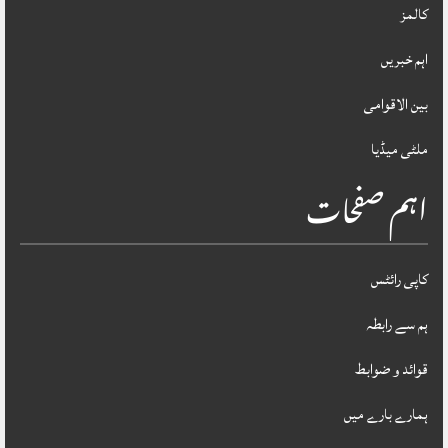
کالمز
اہم خبریں
بین الاقوامی
ملٹی میڈیا
اہم صفحات
کاپی رائٹس
ہم سے رابطہ
قوائد و ضوابط
ہمارے بارے میں