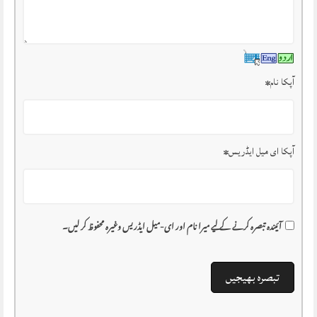
آپکا نام
*
آپکا ای میل ایڈریس
*
آئیندہ تبصرہ کرنے کے لیے میرا نام اور ای-میل ایڈریس وغیرہ محفوظ کر لیں۔