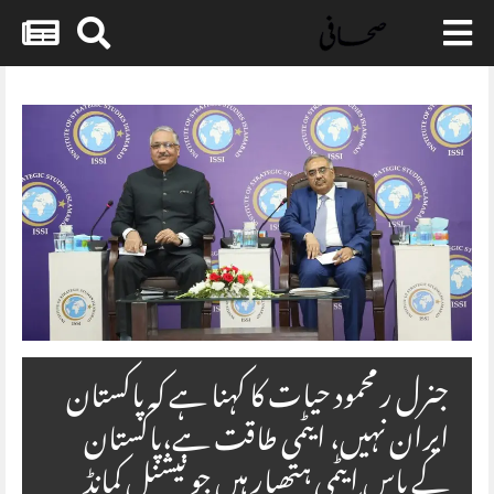
Skip
to
content
جنرل ر محمود حیات کا کہنا ہے کہ پاکستان
ایران نہیں، ایٹمی طاقت ہے،پاکستان
کے پاس ایٹمی ہتھیار ہیں جو نیشنل کمانڈ