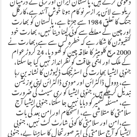
دعوی کرتے ہیں، پاکستان ایران اور ترکی کے درمیان
ریلوے لائن پر ازسر نو کام ہونا خوش آئند ہے،کارگل
جنگ کا تعلق 1984 سے جڑتا ہے، پاکستان کو بھارت
اور چین کے معاملے سے کوئی لینا دینا نہیں، بھارت خود
کنفیوژن کا شکار ہے کہ خطرہ کس سے ہے،بھارت نے
2000 مربع کلومیٹر کا علاقہ چین کو کھو دیا، 24 کروڑ عوام
کے ملک اور ایٹمی طاقت کو نظرانداز نہیں کیا جا سکتا،
جنوبی ایشیا بھارت کی اسٹرٹیجک ڈلیوژن کا نشانہ بن رہا
ہے، دوول ڈاکٹرائن اور مودی ڈاکٹرائن اپنی پوزیشن
تبدیل کر چکے ہیں، جنوبی ایشیا کو ری سیٹ کی ضرورت
ہے، مسئلہ کشمیر کو دبایا نہیں جا سکتا، جنوبی ایشیا آج
سلامتی کا متلاشی ہے، استحکام اور امن بعد کی بات
ہے،امن اور سلامتی کا کوئی شارٹ کٹ نہیں، جنوبی
ایشیا کو آج سلامتی کی ابتر صورتحال کا سامنا یے، جنوبی