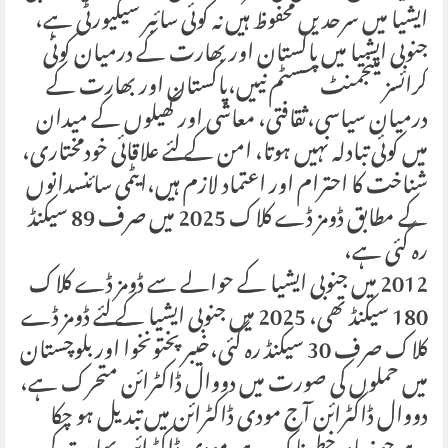
ایشیا میں سرحدیں محفوظ ہیں نہ کوئی سائبر سیکیورٹی ہے،
جنوبی ایشیا میں پاکستان اور بھارت کے درمیان کوئی
کرائسز مینجمنٹ سسٹم نییں،پاکستان اور بھارت کے
درمیان سیاسی،ثقافتی، معاشی اور کھیلوں کے میدان
میں کوئی تبادلہ نہیں ہوتا، امن کے لئے علاقائی خودمختاری،
شناخت کا احترام اور اعتماد لازم ہیں،ایٹمی سائنسدانوں
کے مطابق ڈومز ڈے کلاک 2025 میں صرف 89 سیکنڈ
رہ گئی ہے،
2012 میں جنوبی ایشیا کے حوالے سے ڈومز ڈے کلاک
180 سیکنڈ تھی، 2025 میں جنوبی ایشیا کے لئے ڈومز ڈے
کلاک صرف 30 سیکنڈ رہ گئی،خیبرپختونخوا اور بلوچستان
میں حملوں کی صورت میں دووال ڈاکٹرائن متحرک ہے،
دووال ڈاکٹرائن آج مودی ڈاکٹرائن میں تبدیل ہو چکا