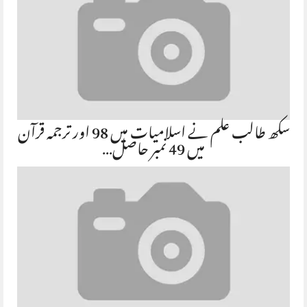
سکھ طالب علم نے اسلامیات میں 98 اور ترجمہ قرآن
میں 49 نمبر حاصل…