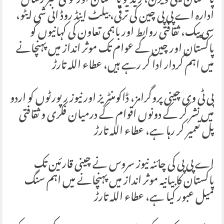
پاکستان ٹیلی ویژن، ریڈیو پاکستان اور قومی خبر رساں
ادارہ اے پی پی چین کی ترقی، بیلٹ اینڈ روڈ انی شی ایٹو،
سی پیک، ثقافتی روابط اور باہمی تعاون کی کہانیوں کو
پاکستان اور چین کے عوام تک موثر انداز میں پہنچانے
میں اہم کردار ادا کر رہے ہیں، عطاء اللہ تارڑ
پی ٹی وی چینی پروگرامز، ڈاکومنٹریز اور نیوز رپورٹوں کو اردو
میں نشر کر کے دونوں اقوام کے درمیان فکری و ثقافتی
پل تعمیر کر رہا ہے، عطاء اللہ تارڑ
اے پی پی کی چائنہ نیوز سروس نے چینی قارئین تک
پاکستان کا بیانیہ موثر انداز میں پہنچانے میں اہم سنگ
میل عبور کیا ہے، عطاء اللہ تارڑ