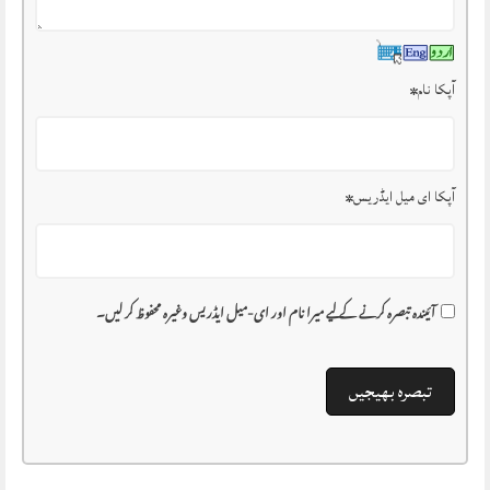
آپکا نام
*
آپکا ای میل ایڈریس
*
آئیندہ تبصرہ کرنے کے لیے میرا نام اور ای-میل ایڈریس وغیرہ محفوظ کر لیں۔