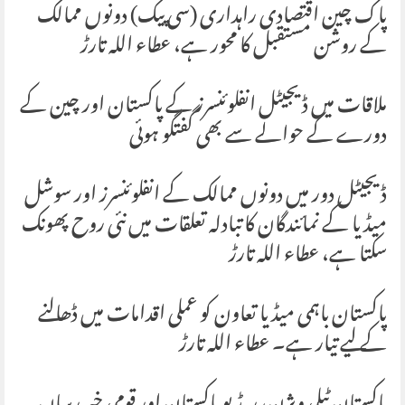
پاک چین اقتصادی راہداری (سی پیک) دونوں ممالک
کے روشن مستقبل کا محور ہے، عطاء اللہ تارڑ
ملاقات میں ڈیجیٹل انفلوئنسرز کے پاکستان اور چین کے
دورے کے حوالے سے بھی گفتگو ہوئی
ڈیجیٹل دور میں دونوں ممالک کے انفلوئنسرز اور سوشل
میڈیا کے نمائندگان کا تبادلہ تعلقات میں نئی روح پھونک
سکتا ہے، عطاء اللہ تارڑ
پاکستان باہمی میڈیا تعاون کو عملی اقدامات میں ڈھالنے
کے لیے تیار ہے۔ عطاء اللہ تارڑ