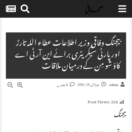
Skip
to
content
بیجنگ وفاقی وزیر اطلاعات عطاء اللہ تارڑ
اور پارٹی سیکریٹری برائے این آر ٹی اے
کاؤ شو مِن کے درمیان ملاقات
جولائی 10, 2025
admin
0 تبصرے
Post Views:
256
بیجنگ