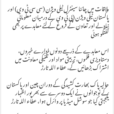
ملاقات میں چائنا سینٹرل ٹیلی ویژن (سی سی ٹی وی) اور
پاکستان ٹیلی ویژن (پی ٹی وی کے درمیان معلوماتی
تبادلے اور تعاون کے فروغ کے لئے معاہدے پر بھی
گفتگو ہوئی
اس معاہدے کے ذریعے دونوں ادارے خبروں،
دستاویزی فلموں، تربیتی مواد اور تکنیکی معاونت میں
اشتراک بڑھائیں گے، عطاء اللہ تارڑ
حالیہ پاک بھارت کشیدگی کے دوران چین اور پاکستان
کے نوجوانوں نے ایک دوسرے سے بھرپور اظہار
یکجہتی کیا جو سوشل میڈیا پر وائرل ہوا، عطاء اللہ تارڑ