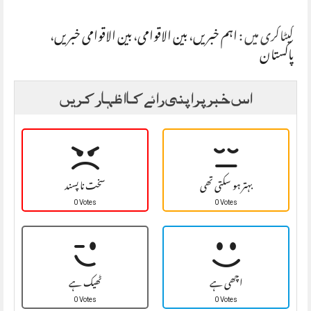
کیٹاگری میں :
اہم خبریں
،
بین الاقوامی
،
بین الاقوامی خبریں
،
پاکستان
اس خبر پر اپنی رائے کا اظہار کریں
بہتر ہو سکتی تھی
سخت نا پسند
0 Votes
0 Votes
اچھی ہے
ٹھیک ہے
0 Votes
0 Votes