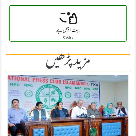
بہت اچھی ہے
0 Votes
مزید پڑھیں