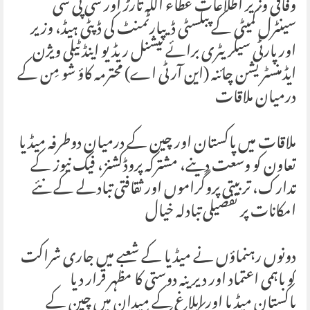
وفاقی وزیر اطلاعات عطاء اللہ تارڑ اور سی پی سی
سینٹرل کمیٹی کے پبلسٹی ڈیپارٹمنٹ کی ڈپٹی ہیڈ، وزیر
اور پارٹی سیکریٹری برائے نیشنل ریڈیو اینڈ ٹیلی ویژن
ایڈمنسٹریشن چائنہ (این آر ٹی اے) محترمہ کاؤ شو مِن کے
درمیان ملاقات
ملاقات میں پاکستان اور چین کے درمیان دوطرفہ میڈیا
تعاون کو وسعت دینے، مشترکہ پروڈکشنز، فیک نیوز کے
تدارک، تربیتی پروگراموں اور ثقافتی تبادلے کے نئے
امکانات پر تفصیلی تبادلہ خیال
دونوں رہنماؤں نے میڈیا کے شعبے میں جاری شراکت
کو باہمی اعتماد اور دیرینہ دوستی کا مظہر قرار دیا
پاکستان میڈیا اور ابلاغ کے میدان میں چین کے