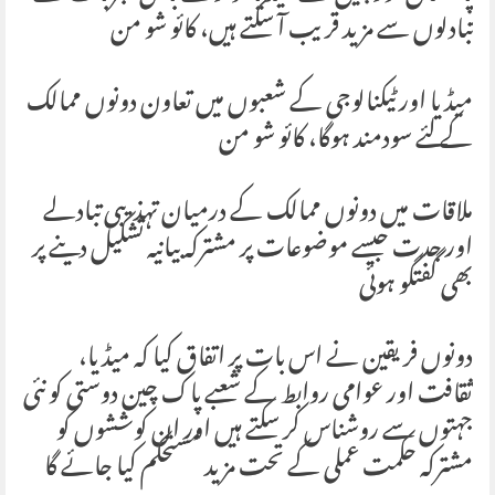
تبادلوں سے مزید قریب آ سکتے ہیں، کائو شو من
میڈیا اور ٹیکنالوجی کے شعبوں میں تعاون دونوں ممالک
کے لئے سودمند ہوگا، کائو شو من
ملاقات میں دونوں ممالک کے درمیان تہذیبی تبادلے
اور جدت جیسے موضوعات پر مشترکہ بیانیہ تشکیل دینے پر
بھی گفتگو ہوئی
دونوں فریقین نے اس بات پر اتفاق کیا کہ میڈیا،
ثقافت اور عوامی روابط کے شعبے پاک چین دوستی کو نئی
جہتوں سے روشناس کر سکتے ہیں اور ان کوششوں کو
مشترکہ حکمت عملی کے تحت مزید مستحکم کیا جائے گا