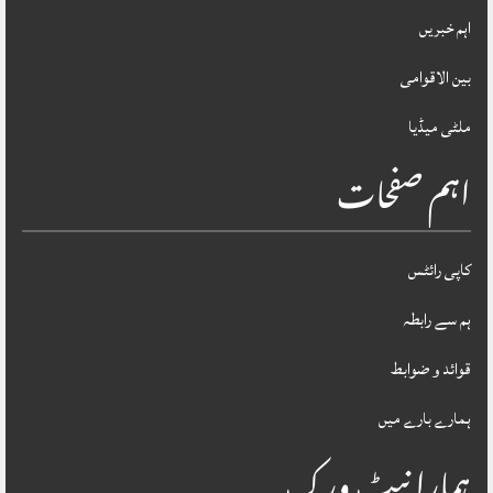
اہم خبریں
بین الاقوامی
ملٹی میڈیا
اہم صفحات
کاپی رائٹس
ہم سے رابطہ
قوائد و ضوابط
ہمارے بارے میں
ہمارا نیٹ ورک