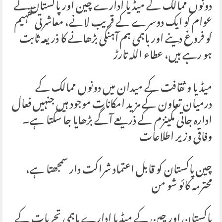
دونوں ممالک کے میڈیا ادارے چین اور پاکستان کے
عوام کو ایک دوسرے کے قریب لانے، معاشرتی تفہیم
کو فروغ دینے اور باہمی ہم آہنگی بڑھانے کا ذریعہ ثابت
ہو رہے ہیں، عطاء اللہ تارڑ
میڈیا و ثقافت کے میدان میں دونوں ممالک کے
درمیان تعاون کے مزید امکانات موجود ہیں جنہیں فعال
ادارہ جاتی مکینزم کے ذریعے آگے بڑھایا جا سکتا ہے۔
وفاقی وزیر اطلاعات
چین پاکستان کو قابل اعتماد شراکت دار سمجھتا ہے،
محترمہ کائو شو من
پاکستان اور چین کے میڈیا ادارے باہمی تجربات کے