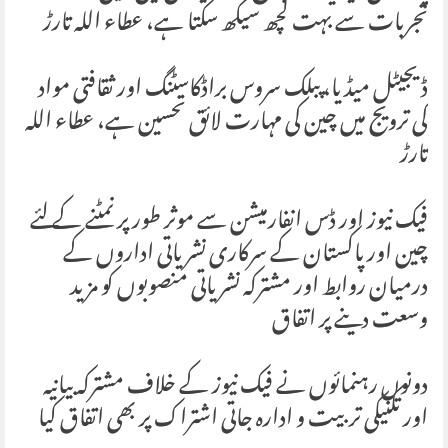
تجربات سے بہت کچھ سیکھ سکتا ہے، عطاء اللہ تارڑ
ڈیجیٹل میڈیا، پبلک سروس براڈکاسٹنگ اور ثقافتی مواد
کی ترویج میں چین کی مہارت لائق تحسین ہے، عطاء اللہ
تارڑ
فیک نیوز اور ڈس انفارمیشن سے موثر طور پر نمٹنے کے لئے
چین اور پاکستان کے سرکاری نشریاتی اداروں کے
درمیان روابط اور مشترکہ نشریاتی منصوبوں کو مزید
وسعت دینے پر اتفاق
دونوں رہنمائوں نے فیک نیوز کے خلاف مشترکہ بیانیہ
اور تکنیکی تربیت و ادارہ جاتی اشتراک پر بھی اتفاق کیا