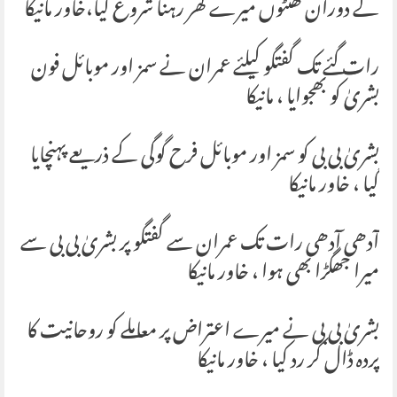
کے دوران گھنٹوں میرے گھر رہنا شروع کیا،خاور مانیکا
رات گئے تک گفتگو کیلئے عمران نے سمز اور موبائل فون
بشریٰ کو بھجوایا ، مانیکا
بشریٰ بی بی کو سمز اور موبائل فرح گوگی کے ذریعے پہنچایا
گیا ، خاور مانیکا
آدھی آدھی رات تک عمران سے گفتگو پر بشریٰ بی بی سے
میرا جھگڑا بھی ہوا ، خاور مانیکا
بشریٰ بی بی نے میرے اعتراض پر معاملے کو روحانیت کا
پردہ ڈال کر رد کیا ، خاور مانیکا