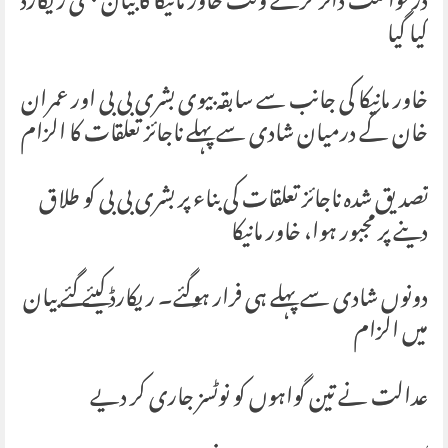
درخواست دائر کرتے وقت خاور مانیکا کا بیان بھی ریکارڈ
کیا گیا
خاور مانیکا کی جانب سے سابقہ بیوی بشری بی بی اور عمران
خان کے درمیان شادی سے پہلے ناجائز تعلقات کا الزام
تصدیق شدہ ناجائز تعلقات کی بناء پر بشری بی بی کو طلاق
دینے پر مجبور ہوا، خاور مانیکا
دونوں شادی سے پہلے ہی فرار ہوگئے۔ ریکارڈ کیئے گئے بیان
میں الزام
عدالت نے تین گواہوں کو نوٹسز جاری کر دیے