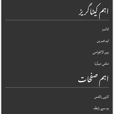
اہم کیٹاگریز
کالمز
اہم خبریں
بین الاقوامی
ملٹی میڈیا
اہم صفحات
کاپی رائٹس
ہم سے رابطہ