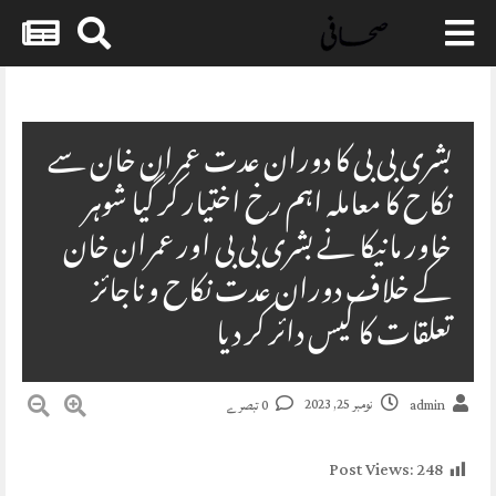
Skip
to
content
بشری بی بی کا دوران عدت عمران خان سے
نکاح کا معاملہ اہم رخ اختیار کر گیا شوہر
خاور مانیکا نے بشری بی بی اور عمران خان
کے خلاف دوران عدت نکاح و ناجائز
تعلقات کا کیس دائر کر دیا
نومبر 25, 2023
admin
0 تبصرے
Post Views:
248