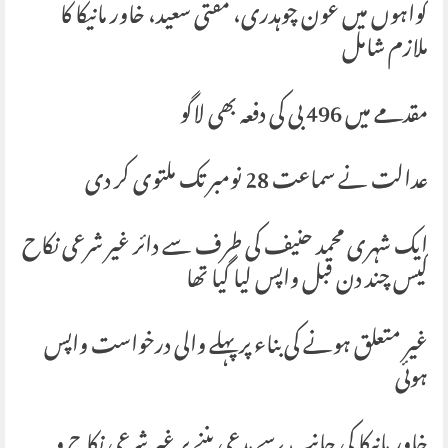
گواہوں میں عون چوہدری، مفتی سعید، خاور مانیکا کا
ملازم شامل
مقدمے میں 496 بی کی دفعہ بھی لاگو
عدالت نے سماعت 28 نومبر تک ملتوی کر دی
ایک شہری محمد حنیف کی طرف سے دائر غیر شرعی نکاح
کیس چند دن قبل واپس لیا گیا تھا
غیر متعلق ہونے کی بناء پر پہلے والی درخواست واپس
ہوئی
خاور مانیکا کی جانب سے مدعی بننے پر غیر شرعی نکاح و