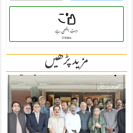
بہت اچھی ہے
0 Votes
مزید پڑھیں