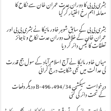
بشری بی بی کا دوران عدت عمران خان سے نکاح کا
معاملہ اہم رخ اختیار کر گیا
بشری بی بی کے سابق شوہر خاور مانیکا نے بشری بی بی اور
عمران خان کے خلاف دوران عدت نکاح و ناجائز
تعلقات کا کیس دائر کر دیا
میاں خاور مانیکا نے آج اسلام آباد کے سول جج قدرت
کی عدالت میں نجی شکایت درج کرائی
درخواست سیکشن 494/34، B-496 ودیگر دفعات
کے تحت دائر کی گئی