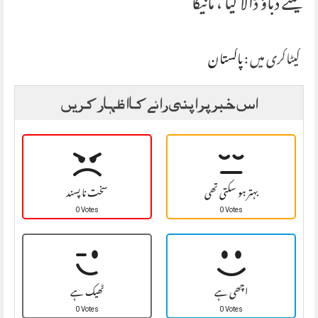
کیلئے دباؤ ڈالا گیا ، مانیکا
کیٹاگری میں :
پاکستان
اس خبر پر اپنی رائے کا اظہار کریں
بہتر ہو سکتی تھی
سخت نا پسند
0 Votes
0 Votes
اچھی ہے
ٹھیک ہے
0 Votes
0 Votes