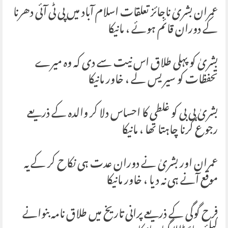
عمران بشریٰ ناجائز تعلقات اسلام آباد میں پی ٹی آئی دھرنا
کے دوران قائم ہوئے ، مانیکا
بشریٰ کو پہلی طلاق اس نیت سے دی کہ وہ میرے
تحفظات کو سیریس لے ، خاور مانیکا
بشریٰ بی بی کو غلطی کا احساس دلا کر والدہ کے ذریعے
رجوع کرنا چاہتا تھا ، مانیکا
عمران اور بشریٰ نے دوران عدت ہی نکاح کر کے یہ
موقع آنے ہی نہ دیا ، خاور مانیکا
فرح گوگی کے ذریعے پرانی تاریخ میں طلاق نامہ بنوانے