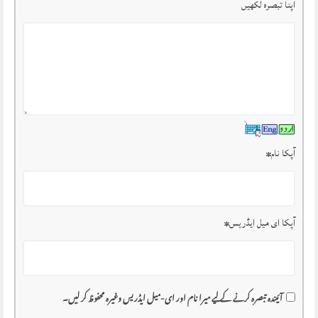
اپنا تبصرہ لکھیں
آپکا نام
*
آپکا ای میل ایڈریس
*
آئیندہ تبصرہ کرنے کے لیے میرا نام اور ای-میل ایڈریس وغیرہ محفوظ کر لیں۔