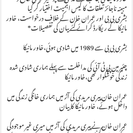
مبینہ ناجائز تعلقات کا کیس اہمیت اختیار کر گیا
بشری بی بی اور عمران خان کے خلاف درخواست، خاور
مانیکا کے ریکارڈ کرائے گئے بیان کی تفصیلات*
بشری بی بی سے 1989 میں شادی ہوئی،خاور مانیکا
چئیرمین پی ٹی آئی کی مداخلت سے پہلے ہماری شادی شدہ
زندگی خوشگوار تھی،خاور مانیکا
عمران خان پیری مریدی کی آڑ میں ہماری خانگی زندگی میں
داخل ہوئے، خاور مانیکا کا بیان
عمران خان نے پیری مریدی کی آڑ میں میری غیر موجودگی