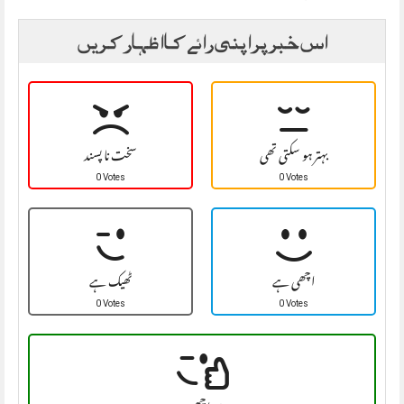
اس خبر پر اپنی رائے کا اظہار کریں
بہتر ہو سکتی تھی
سخت نا پسند
0 Votes
0 Votes
اچھی ہے
ٹھیک ہے
0 Votes
0 Votes