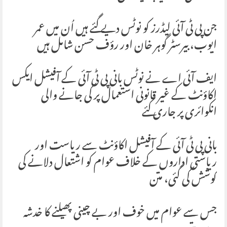
‏جن پی ٹی آئی لیڈرز کو نوٹس دیے گئے ہیں اُن میں عمر
ایوب، بیرسٹر گوہر خان اور رؤف حسن شامل ہیں
‏ایف آئی اے نے نوٹس بانی پی ٹی آئی کے آفیشل ایکس
اکاؤنٹ کے غیر قانونی استعمال پر کی جانے والی
انکوائری پر جاری کئے
‏بانی پی ٹی آئی کے آفیشل اکاؤنٹ سے ریاست اور
ریاستی اداروں کے خلاف عوام کو اشتعال دلانے کی
کوشش کی گئی، متن
‏جس سے عوام میں خوف اور بے چینی پھیلنے کا خدشہ