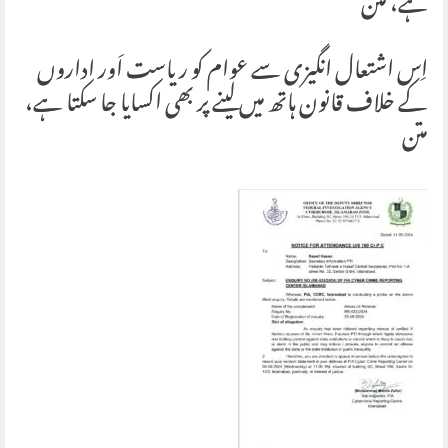
ہے، متن
‏اِس اشتعال انگیزی سے عوام کو ریاست اَور اداروں
کے خلاف قانون ہاتھ میں لینے پر بھی اکسایا جا سکتا ہے،
متن