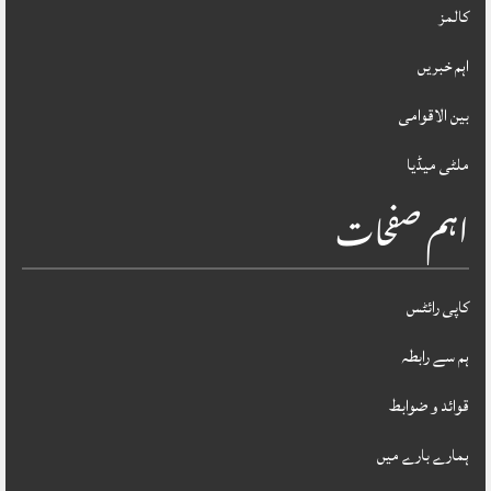
کالمز
اہم خبریں
بین الاقوامی
ملٹی میڈیا
اہم صفحات
کاپی رائٹس
ہم سے رابطہ
قوائد و ضوابط
ہمارے بارے میں