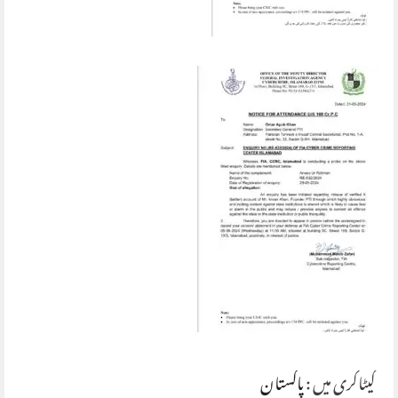
کیٹاگری میں :
پاکستان