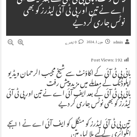
اے نے تین اور پی ٹی آئی لیڈرز کو بھی
نوٹس جاری کر دیے
جون 1, 2024
admin
0 تبصرے
Post Views:
192
بانی پی ٹی آئی کے اکاؤنٹ سے شیخ مجیب الرحمان ویڈیو
اپلوڈنگ کے معاملے میں مزید پیش رفت
‏بانی پی ٹی آئی کے بعد ایف آئی اے نے تین اور پی ٹی آئی
لیڈرز کو بھی نوٹس جاری کر دیے
‏ تین پی ٹی آئی لیڈرز کو منگل کو ایف آئی اے نے ۱۱ بجے
انکوائری کے لیے بلا لیا، متن