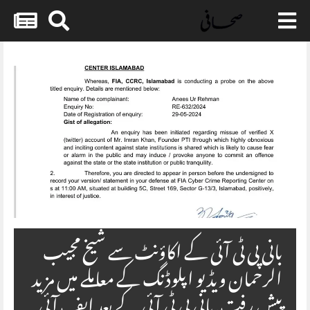
Skip
to
content
بانی پی ٹی آئی کے اکاؤنٹ سے شیخ مجیب
الرحمان ویڈیو اپلوڈنگ کے معاملے میں مزید
پیش رفت. بانی پی ٹی آئی کے بعد ایف آئی