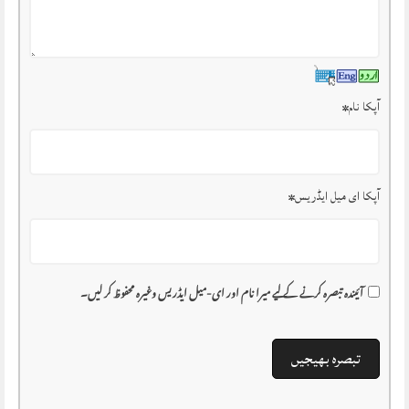
آپکا نام
*
آپکا ای میل ایڈریس
*
آئیندہ تبصرہ کرنے کے لیے میرا نام اور ای-میل ایڈریس وغیرہ محفوظ کر لیں۔