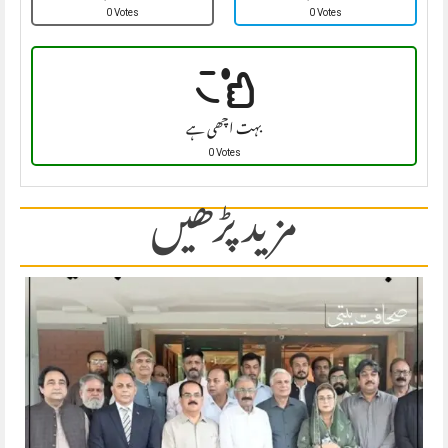
0 Votes
0 Votes
بہت اچھی ہے
0 Votes
مزید پڑھیں