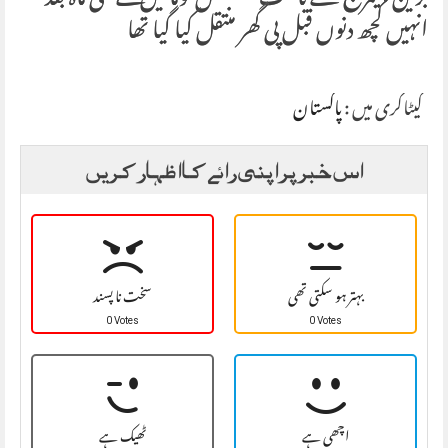
انہیں کچھ دنوں قبل پی گھر منتقل کیا گیا تھا
کیٹاگری میں :
پاکستان
اس خبر پر اپنی رائے کا اظہار کریں
بہتر ہو سکتی تھی
سخت نا پسند
0 Votes
0 Votes
اچھی ہے
ٹھیک ہے