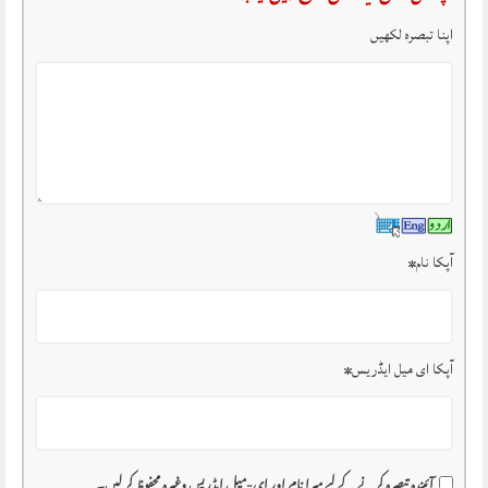
اپنا تبصرہ لکھیں
آپکا نام
*
آپکا ای میل ایڈریس
*
آئیندہ تبصرہ کرنے کے لیے میرا نام اور ای-میل ایڈریس وغیرہ محفوظ کر لیں۔