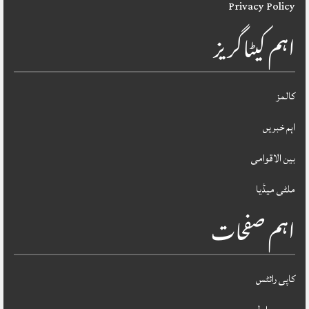
Privacy Policy
اہم کیٹاگریز
کالمز
اہم خبریں
بین الاقوامی
ملٹی میڈیا
اہم صفحات
کاپی رائٹس