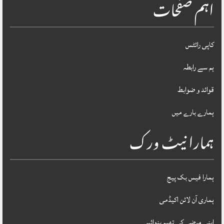
اہم صفحات
کاپی رائٹس
ہم سے رابطہ
قوائد و ضوابط
ہمارے بارے میں
ہمارا نیٹ ورک
ہمارا فیس بک پیج
ہماری آن لائن اکیڈمی
اپنی مرضی کی تھیم بنوائیں