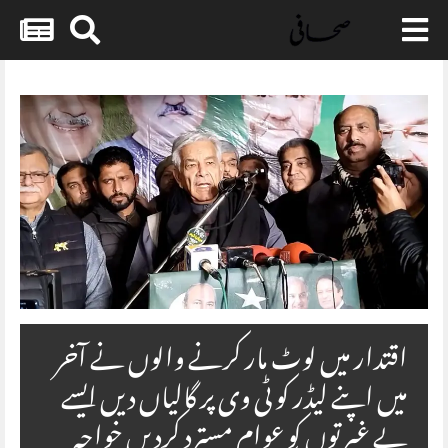
Skip
to
content
اقتدار میں لوٹ مار کرنے والوں نے آخر
میں اپنے لیڈر کو ٹی وی پر گالیاں دیں ایسے
بے غیرتوں کو عوام مسترد کردیں خواجہ