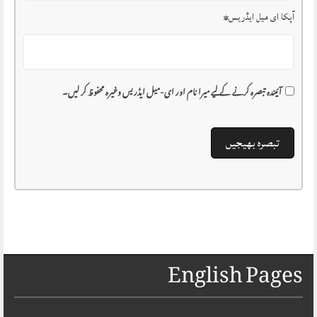
آپکا ای میل ایڈریس
*
آئیندہ تبصرہ کرنے کے لیے میرا نام اور ای-میل ایڈریس وغیرہ محفوظ کر لیں۔
English Pages