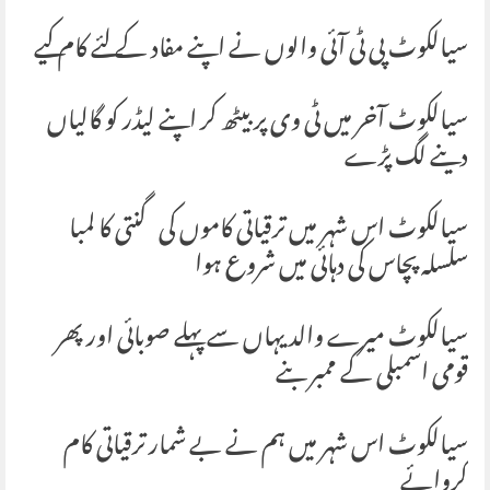
سیالکوٹ پی ٹی آئی والوں نے اپنے مفاد کے لئے کام کیے
سیالکوٹ آخر میں ٹی وی پر بیٹھ کر اپنے لیڈر کو گالیاں
دینے لگ پڑے
سیالکوٹ اس شہر میں ترقیاتی کاموں کی گنتی کا لمبا
سلسلہ پچاس کی دہائی میں شروع ہوا
سیالکوٹ میرے والد یہاں سے پہلے صوبائی اور پھر
قومی اسمبلی کے ممبر بنے
سیالکوٹ اس شہر میں ہم نے بے شمار ترقیاتی کام
کروائے