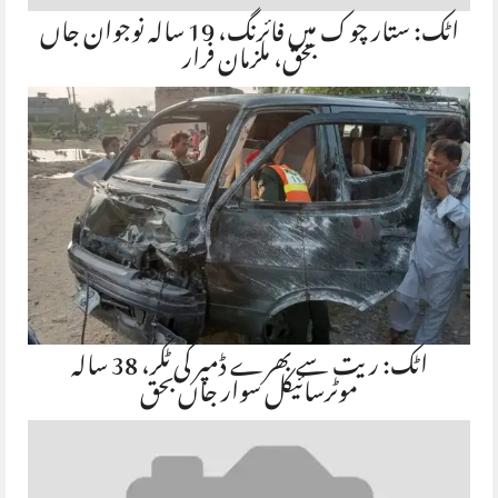
اٹک: ستار چوک میں فائرنگ، 19 سالہ نوجوان جاں
بحق، ملزمان فرار
اٹک: ریت سے بھرے ڈمپر کی ٹکر، 38 سالہ
موٹرسائیکل سوار جاں بحق