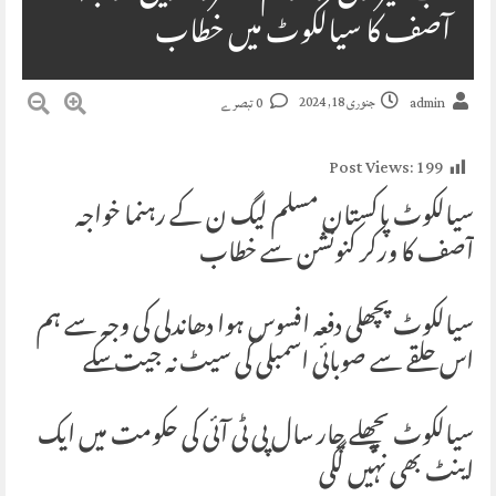
آصف کا سیالکوٹ میں خطاب
جنوری 18, 2024
admin
0 تبصرے
Post Views:
199
سیالکوٹ پاکستان مسلم لیگ ن کے رہنما خواجہ
آصف کا ورکر کنونشن سے خطاب
سیالکوٹ پچھلی دفعہ افسوس ہوا دھاندلی کی وجہ سے ہم
اس حلقے سے صوبائی اسمبلی کی سیٹ نہ جیت سکے
سیالکوٹ پچھلے چار سال پی ٹی آئی کی حکومت میں ایک
اینٹ بھی نہیں لگی