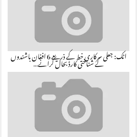
اٹک: جعلی سرکاری خط کے ذریعے 6 افغان باشندوں
کے شناختی کارڈ بحال کرانے…