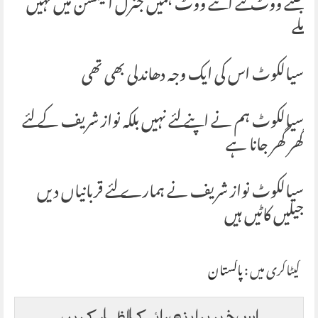
جتنے ووٹ لئے اتنے ووٹ ہمیں جنرل الیکشن میں نہیں
ملے
سیالکوٹ اس کی ایک وجہ دھاندلی بھی تھی
سیالکوٹ ہم نے اپنے لئے نہیں بلکہ نواز شریف کے لئے
گھر گھر جانا ہے
سیالکوٹ نواز شریف نے ہمارے لئے قربانیاں دیں
جیلیں کاٹیں ہیں
کیٹاگری میں :
پاکستان
اس خبر پر اپنی رائے کا اظہار کریں