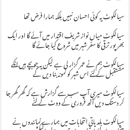
سیالکوٹ یہ کوئی احسان نہیں بلکہ ہمارا فرض تھا
سیالکوٹ میاں نواز شریف اقتدار میں آئے گا اور ایک
بھرپور ترقی کا سفر شہر میں شروع کیا جائے گا
سیالکوٹ ہم نے عمر گزار لی ہے لیکن یہ جو بچے ہیں انکے
مستقبل کے لئے اس شہر کو نمونہ بنا دیں گے
سیالکوٹ میری آپ سب سے گزارش ہے کہ گھر گھر جا
کر دستک دیں آٹھ فروری کے ووٹ کے لئے
سیالکوٹ بلدیاتی انتحابات میں ہمارے نمائندوں نے