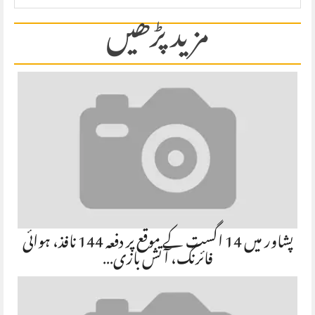
مزید پڑھیں
پشاور میں 14 اگست کے موقع پر دفعہ 144 نافذ، ہوائی
فائرنگ، آتش بازی…