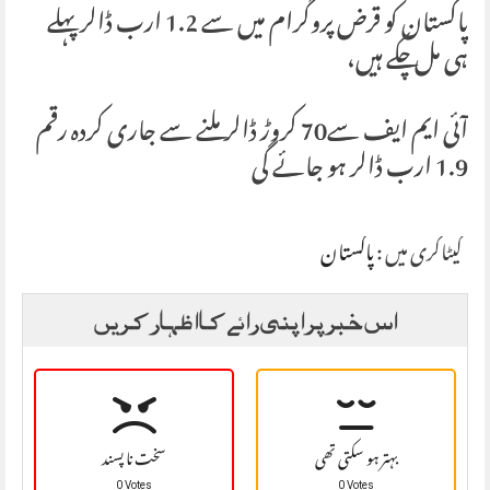
پاکستان کو قرض پروگرام میں سے 1.2 ارب ڈالر پہلے
ہی مل چکے ہیں،
آئی ایم ایف سے70 کروڑ ڈالر ملنے سے جاری کردہ رقم
1.9 ارب ڈالر ہو جائے گی
کیٹاگری میں :
پاکستان
اس خبر پر اپنی رائے کا اظہار کریں
بہتر ہو سکتی تھی
سخت نا پسند
0 Votes
0 Votes