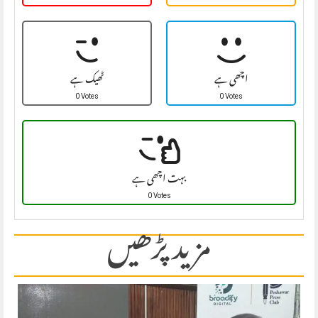
اچھی ہے
ٹھیک ہے
0 Votes
0 Votes
بہت اچھی ہے
0 Votes
مزید پڑھیں