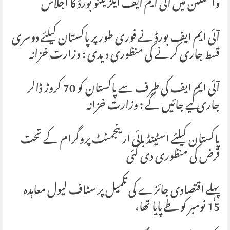
واشنگٹن میں آئی ایم ایف ایگزیکٹو بورڈ کا اجلاس
آئی ایم ایف بورڈ نے فوری طور پر پاکستان کیلئے دوسری
قسط جاری کرنے کی منظوری دیدی : وزارت خزانہ
آئی ایم ایف کی طرف سے پاکستان کو 70 کروڑ ڈالر
جاری کیے جائیں گے : وزارت خزانہ
پاکستان کیلئے اسٹینڈ بائی ارینجمنٹ پروگرام کے تحت
قرض کی منظوری دی گئی
پہلے اقتصادی جائزے کی تکمیل پر سٹاف لیول معاہدہ
15 نومبر کو طے پایا تھا،