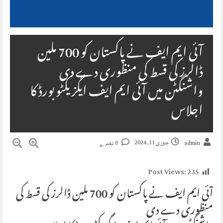
آئی ایم ایف نے پاکستان کو 700 ملین
ڈالرز کی قسط کی منظوری دے دی
واشنگٹن میں آئی ایم ایف ایگزیکٹو بورڈ کا
اجلاس
جنوری 11, 2024
admin
0 تبصرے
Post Views:
235
آئی ایم ایف نے پاکستان کو 700 ملین ڈالرز کی قسط کی
منظوری دے دی