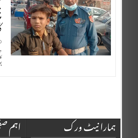
کا
*ق
کا
پ
ہمارا نیٹ ورک
اہم ص