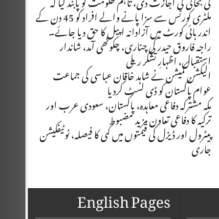
کی بحالی کی اجازت دی، تاہم حکومت کو پابند کیا کہ
ملٹری کورٹس سے سزا پانے والے افراد کو 45 دن کے
اندر ہائی کورٹ میں آزادانہ اپیل کا حق دیا جائے۔
راجہ فاروق حیدر کی چناری، چکوٹھی آمد، شاندار
استقبال، اظہارِ تشکر ریلی
الیکشن کمیشن نے شاہد خاقان عباسی کی جماعت
عوام پاکستان کو ڈی لسٹ کردیا
مکہ مشترکہ دفاعی معاہدہ، پاکستان، سعودی عرب اور
ترکیہ کا دفاعی تعاون مزید مضبوط
پیٹرول اور ڈیزل کی قیمتوں میں کمی کا فیصلہ، نوٹیفکیشن
جاری
English Pages