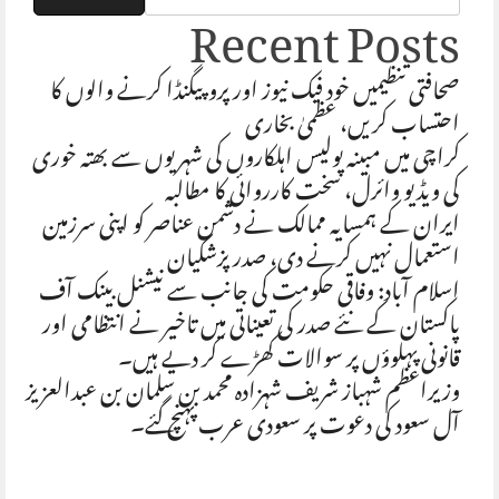
Recent Posts
صحافتی تنظیمیں خود فیک نیوز اور پروپیگنڈا کرنے والوں کا
احتساب کریں، عظمیٰ بخاری
کراچی میں مبینہ پولیس اہلکاروں کی شہریوں سے بھتہ خوری
کی ویڈیو وائرل، سخت کارروائی کا مطالبہ
ایران کے ہمسایہ ممالک نے دشمن عناصر کو اپنی سرزمین
استعمال نہیں کرنے دی، صدر پزشکیان
اسلام آباد: وفاقی حکومت کی جانب سے نیشنل بینک آف
پاکستان کے نئے صدر کی تعیناتی میں تاخیر نے انتظامی اور
قانونی پہلوؤں پر سوالات کھڑے کر دیے ہیں۔
وزیراعظم شہباز شریف شہزادہ محمد بن سلمان بن عبدالعزیز
آل سعود کی دعوت پر سعودی عرب پہنچ گئے۔