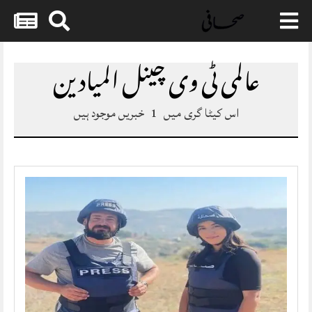
Skip
to
عالمی ٹی وی چینل الميادين
content
اس کیٹا گری میں
1
خبریں موجود ہیں