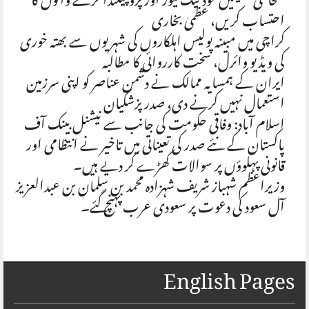
صحافتی تنظیمیں خود فیک نیوز اور پروپیگنڈا کرنے والوں کا
احتساب کریں، عظمیٰ بخاری
کراچی میں مبینہ پولیس اہلکاروں کی شہریوں سے بھتہ خوری
کی ویڈیو وائرل، سخت کارروائی کا مطالبہ
ایران کے ہمسایہ ممالک نے دشمن عناصر کو اپنی سرزمین
استعمال نہیں کرنے دی، صدر پزشکیان
اسلام آباد: وفاقی حکومت کی جانب سے نیشنل بینک آف
پاکستان کے نئے صدر کی تعیناتی میں تاخیر نے انتظامی اور
قانونی پہلوؤں پر سوالات کھڑے کر دیے ہیں۔
وزیراعظم شہباز شریف شہزادہ محمد بن سلمان بن عبدالعزیز
آل سعود کی دعوت پر سعودی عرب پہنچ گئے۔
English Pages