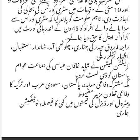
جسٹس مسرت ہلالی کا عدالتی سفر: دو فیصلے، کئی سوالات 9
اور 10 مئی کے مقدمات میں ملٹری کورٹس کی بحالی کی
اجازت دی، تاہم حکومت کو پابند کیا کہ ملٹری کورٹس سے
سزا پانے والے افراد کو 45 دن کے اندر ہائی کورٹ میں
آزادانہ اپیل کا حق دیا جائے۔
راجہ فاروق حیدر کی چناری، چکوٹھی آمد، شاندار استقبال،
اظہارِ تشکر ریلی
الیکشن کمیشن نے شاہد خاقان عباسی کی جماعت عوام
پاکستان کو ڈی لسٹ کردیا
مکہ مشترکہ دفاعی معاہدہ، پاکستان، سعودی عرب اور ترکیہ کا
دفاعی تعاون مزید مضبوط
پیٹرول اور ڈیزل کی قیمتوں میں کمی کا فیصلہ، نوٹیفکیشن
جاری