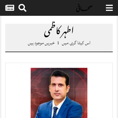
Skip
to
اطہر کاظمی
content
اس کیٹا گری میں
1
خبریں موجود ہیں