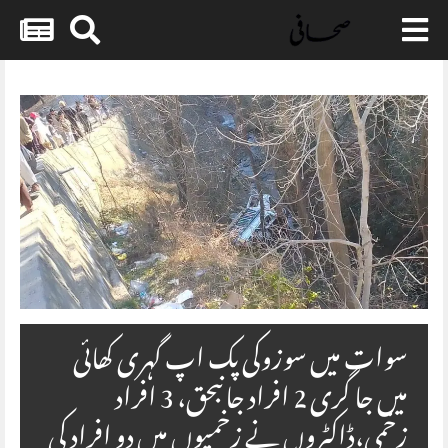
Skip
to
content
سوات میں سوزوکی پک اپ گہری کھائی
میں جا گری 2 افراد جانبحق، 3 افراد
زخمی،ڈاکٹروں نے زخمیوں میں دو افراد کی