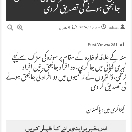
جانبحق ہونے کی تصدیق کر دی
جنوری 11, 2024
admin
0 تبصرے
Post Views:
251
مٹہ کے علاقہ نوخارہ کے مقام پر سوزوکی سڑک سے نیچے
گہری کھائی میں جا گری، دو افراد جانبحق، تین افراد
زخمی،ڈاکٹروں نے زخمیوں میں دو افراد کی جانبحق ہونے
کی تصدیق کر دی
کیٹاگری میں :
پاکستان
اس خبر پر اپنی رائے کا اظہار کریں