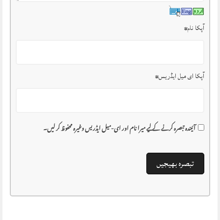
آپکا نام
*
آپکا ای میل ایڈریس
*
آئیندہ تبصرہ کرنے کے لیے میرا نام اور ای-میل ایڈریس وغیرہ محفوظ کر لیں۔