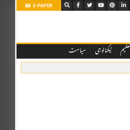
E-PAPER
علیم
ٹیکنالوجی
سیاست
یں تاخیر نے انتظامی اور قانونی پہلوؤں پر سوالات کھڑے کر دیے ہیں۔