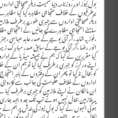
بول نیوز اور روزنامہ دنیا سمیت دیگر صحافتی ادار
برطرفیوں کے خلاف حتجاجی مظاہرہ کیا گیا مظاہرے میں 
دیگر صحافتی اداروں سے جبری طور پر برطرف ملازم
سامنے احتجاجی مظاہرے کیے جائیں گے احتجاجی مظ
،فوزیہ شاہد ،آر آئی یو جے کے صدر عابد عباسی 
انور رضا ،آر آئی یو جے کے سابق صدرِ مبارک زی
کیا مقررین نے کہا کہ ہم نے ہمیشہ میڈیا کے اد
اپنے ورکرز کو جبری برطرف کیا گیا تو ہم ان کے خ
کو بحال نا کیا تو پھر ان کے دفتروں کے باہر احتجا
اداروں کے خلاف حکومت کی جانب سے کاروائی ہو
ان مالکان نے اپنے ملازمین کو جبری برطرف کیا
یہ ملازمین بحال نہیں ہوتے تب تک جد و جہد جاری 
ہوگی انہوں نے کہا کہ بول نیوز کی بندش پر ہم نے سڑ