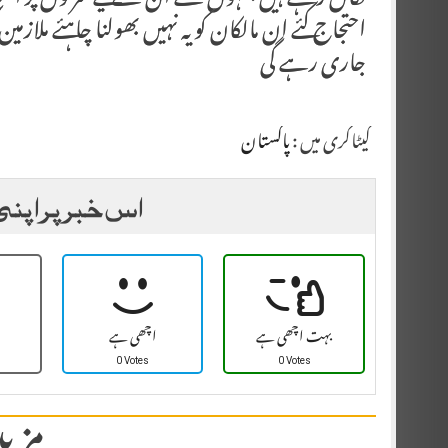
نکال رہے ہیں جنہوں نے ان کےلیے سڑکوں پر احت
احتجاج کئے ان مالکان کو یہ نہیں بھولنا چاہئے ملازم
جاری رہے گی
کیٹاگری میں :
پاکستان
اس خبر پر اپنی
بہت اچھی ہے
اچھی ہے
0 Votes
0 Votes
مزید