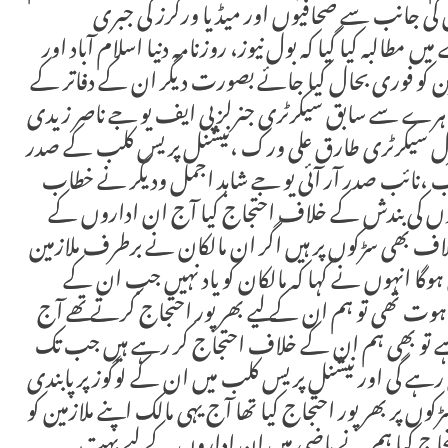
وں کی جانب سے صحافیوں اور میڈیا ورکرز کی جبری
مطالبہ کیا گیا کہ بول نیوز، روزنامہ دنیا اسلام آباد اور
ین کو فوری بحال کیا جائے بصورت دیگر ان کے دفاتر کے
اہرے سے سابق سیکرٹری جنرلز پی ایف یو جے ناصر زیدی
،جنرل سیکرٹری طارق علی ورک ،نیشنل پریس کلب کے صدر
ب ،نائب صدر آر آئی یو جے شاہد اجمل ودیگر نے خطاب
اروں کی بندش کے خلاف احتجاج کیا آج ان اداروں کے
لاف بھی سڑکوں پر ہیں اگر ان مالکان نے برطرف ملازمین
ج ہوگا انہوں نے کہا کہ مالکان کو یاد نہیں جب ان کے
ت تھی تو ہم ان کے لیے بھرپور احتجاج کرتے تھے آج
 ہے تو بھی ہم ان کے خلاف احتجاج کر رہے ہیں جب تک
رہے گی اور نیشنل پریس کلب میں ان کے لوگوز پر پابندی
کوں پر بھرپور احتجاج کیا تھا آج یہی مالک اپنے ملازمین کو