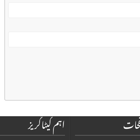
فحات
اہم کیٹاگریز