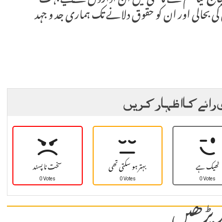
جاج کیا ہم نے ماضی میں ان اداروں کے لیے بہت
ین کی بحالی اور ان کو حقوق دلانے تک ہماری جد و جہد
 رائے کا اظہار کریں
ٹھیک ہے
بہتر ہو سکتی تھی
سخت نا پسند
0 Votes
0 Votes
0 Votes
 پڑھیں