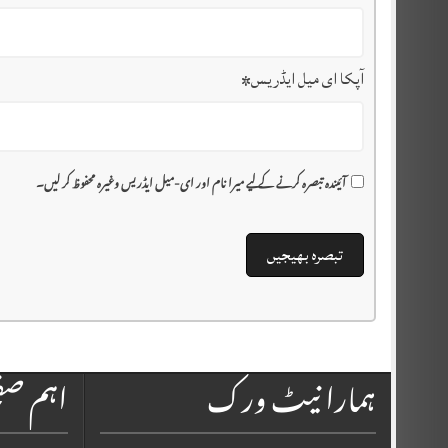
آپکا ای میل ایڈریس
*
آئیندہ تبصرہ کرنے کے لیے میرا نام اور ای-میل ایڈریس وغیرہ محفوظ کر لیں۔
ہمارا نیٹ ورک
اہم ص