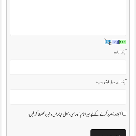
آپکا نام
*
آپکا ای میل ایڈریس
*
آئیندہ تبصرہ کرنے کے لیے میرا نام اور ای-میل ایڈریس وغیرہ محفوظ کر لیں۔