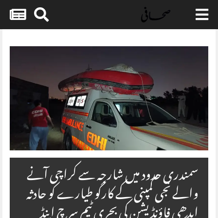
Skip
to
content
سمندری حدود میں شارجہ سے کراچی آنے
والے نجی کمپنی کے کارگو طیارے کو حادثہ
ایدھی فاؤنڈیشن کی بحری ٹیم سرچ اینڈ