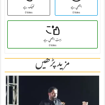
اچھی ہے
ٹھیک ہے
0 Votes
0 Votes
بہت اچھی ہے
0 Votes
مزید پڑھیں