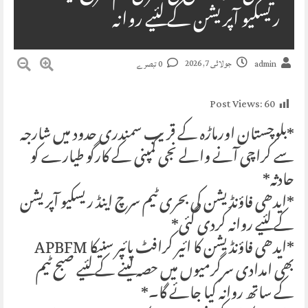
ریسکیو آپریشن کے لئیے روانہ
جولائی 7, 2026
admin
0 تبصرے
Post Views:
60
*بلوچستان اورماڑہ کے قریب سمندری حدود میں شارجہ
سے کراچی آنے والے نجی کمپنی کے کارگو طیارے کو
حادثہ*
*ایدھی فاؤنڈیشن کی بحری ٹیم سرچ اینڈ ریسکیو آپریشن
کے لئیے روانہ کردی گئی*
*ایدھی فاؤنڈیشن کا ائیر کرافٹ پائپر سنیکا APBFM
بھی امدادی سرگرمیوں میں حصہ لینے کے لئیے صبح ٹیم
کے ساتھ روانہ کیا جائے گا۔*