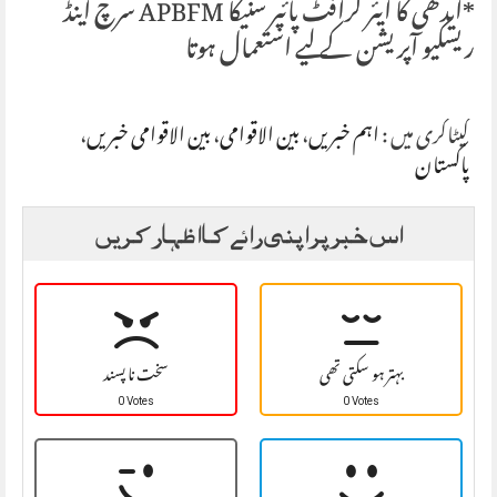
*ایدھی کا ایئر کرافٹ پائپر سنیکا APBFM سرچ اینڈ
ریسکیو آپریشن کے لیے استعمال ہوتا
کیٹاگری میں :
اہم خبریں
،
بین الاقوامی
،
بین الاقوامی خبریں
،
پاکستان
اس خبر پر اپنی رائے کا اظہار کریں
بہتر ہو سکتی تھی
سخت نا پسند
0 Votes
0 Votes