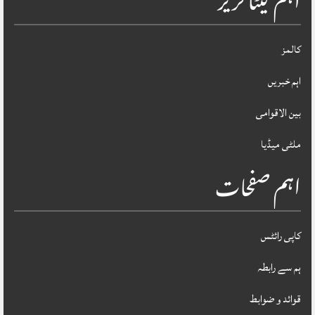
اہم کیٹاگریز
کالمز
اہم خبریں
بین الاقوامی
ملٹی میڈیا
اہم صفحات
کاپی رائٹس
ہم سے رابطہ
قوائد و ضوابط