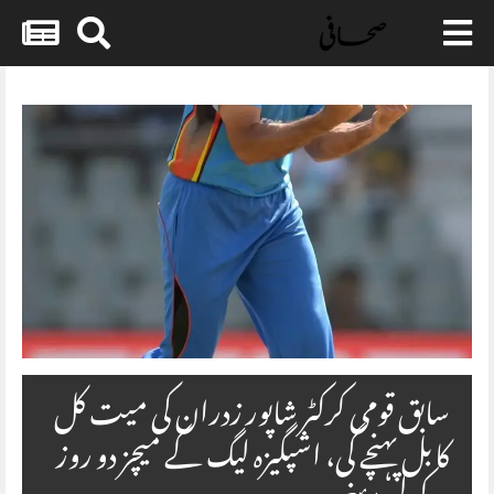
Skip
to
content
سابق قومی کرکٹر شاپور زدران کی میت کل
کابل پہنچے گی، اشپگیزہ لیگ کے میچز دو روز