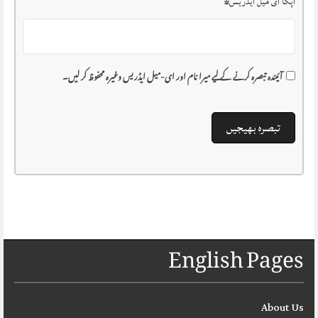
آپکا ای میل ایڈریس
*
آئیندہ تبصرہ کرنے کے لیے میرا نام اور ای-میل ایڈریس وغیرہ محفوظ کر لیں۔
English Pages
About Us