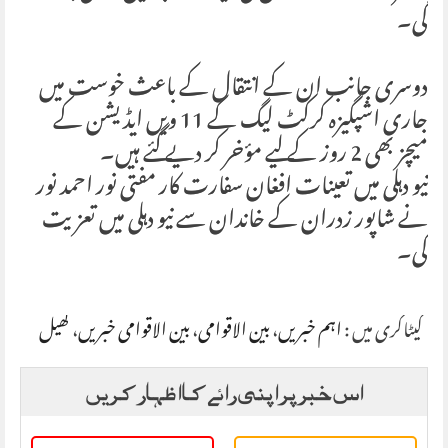
گی۔
دوسری جانب ان کے انتقال کے باعث خوست میں
جاری اشپگیزہ کرکٹ لیگ کے 11 ویں ایڈیشن کے
میچز بھی 2 روز کے لیے مؤخر کر دیے گئے ہیں۔
نیو دہلی میں تعینات افغان سفارت کار مفتی نور احمد نور
نے شاپور زدران کے خاندان سے نیو دہلی میں تعزیت
کی۔
کیٹاگری میں :
اہم خبریں
،
بین الاقوامی
،
بین الاقوامی خبریں
،
کھیل
اس خبر پر اپنی رائے کا اظہار کریں