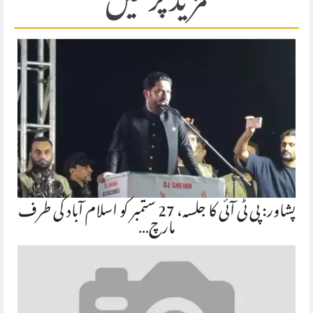
مزید پڑھیں
پشاور: پی ٹی آئی کا جلسہ، 27 ستمبر کو اسلام آباد کی طرف
مارچ…