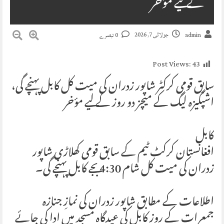
کے لیے مؤخر
جولائی 7, 2026
admin
0 تبصرے
Post Views:
43
سابق قومی کرکٹر شاپور زدران کی میت کل کابل پہنچے گی،
اشپگیزہ لیگ کے میچز دو روز کے لیے مؤخر
کابل
افغانستان کرکٹ ٹیم کے سابق قومی کھلاڑی شاپور
زدران کی میت کل شام 4:30 بجے کابل پہنچے گی۔
اطلاعات کے مطابق شاپور زدران کی نمازِ جنازہ
جمعرات کے روز کابل کی عیدگاہ مسجد میں ادا کی جائے