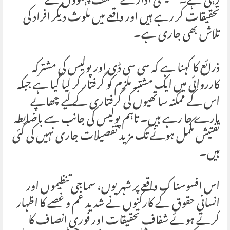
رہی ہے۔ تفتیشی ادارے مختلف پہلوؤں سے
تحقیقات کر رہے ہیں اور واقعے میں ملوث دیگر افراد کی
تلاش بھی جاری ہے۔
ذرائع کا کہنا ہے کہ سی سی ڈی اور پولیس کی مشترکہ
کارروائی میں ایک مشتبہ ملزم کو گرفتار کر لیا گیا ہے جبکہ
اس کے ممکنہ ساتھیوں کی گرفتاری کے لیے چھاپے
مارے جا رہے ہیں۔ تاہم پولیس کی جانب سے باضابطہ
تفتیش مکمل ہونے تک مزید تفصیلات جاری نہیں کی گئی
ہیں۔
اس افسوسناک واقعے پر شہریوں، سماجی تنظیموں اور
انسانی حقوق کے کارکنوں نے شدید غم و غصے کا اظہار
کرتے ہوئے شفاف تحقیقات اور فوری انصاف کا