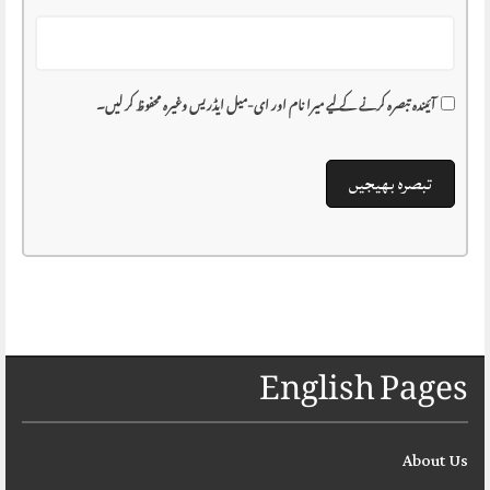
آئیندہ تبصرہ کرنے کے لیے میرا نام اور ای-میل ایڈریس وغیرہ محفوظ کر لیں۔
English Pages
About Us