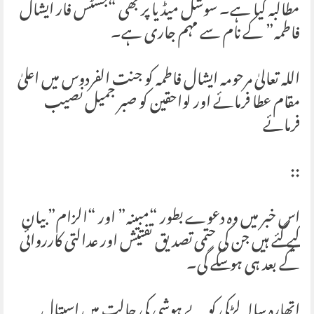
مطالبہ کیا ہے۔ سوشل میڈیا پر بھی “جسٹس فار ایشال
فاطمہ” کے نام سے مہم جاری ہے۔
اللہ تعالیٰ مرحومہ ایشال فاطمہ کو جنت الفردوس میں اعلیٰ
مقام عطا فرمائے اور لواحقین کو صبر جمیل نصیب
فرمائے
::
اس خبر میں وہ دعوے بطور “مبینہ” اور “الزام” بیان
کیے گئے ہیں جن کی حتمی تصدیق تفتیش اور عدالتی کارروائی
کے بعد ہی ہو سکے گی۔
اتھارہ سالہ لڑکی کو بے ہوشی کی حالت میں اسپتال