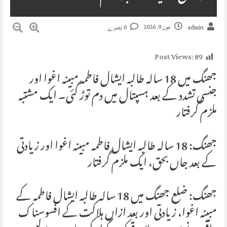
جون 9, 2026
admin
0 تبصرے
Post Views:
89
جھنگ میں 18 سالہ طالبہ ایشال فاطمہ مبینہ اغوا اور
جنسی تشدد کے بعد ہسپتال میں دم توڑ گئی۔ ایک مشتبہ
ملزم گرفتار
جھنگ: 18 سالہ طالبہ ایشال فاطمہ مبینہ اغوا اور زیادتی
کے بعد جاں بحق، ایک ملزم گرفتار
جھنگ: ضلع جھنگ میں 18 سالہ طالبہ ایشال فاطمہ کے
مبینہ اغوا، زیادتی اور بعد ازاں ہلاکت کے افسوسناک