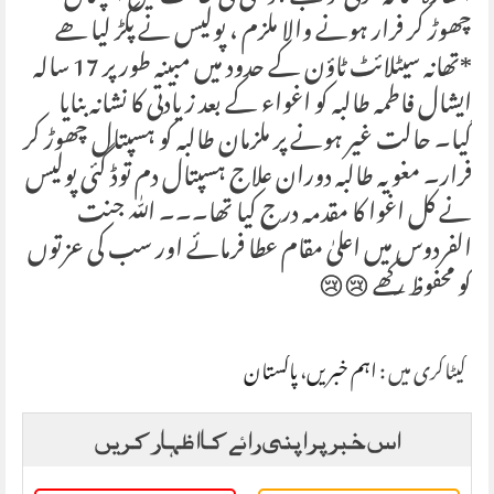
چھوڑ کر فرار ہونے والا ملزم ، پولیس نے پکڑ لیا ھے
*تھانہ سیٹلائٹ ٹاؤن کے حدود میں مبینہ طور پر 17 سالہ
ایشال فاطمہ طالبہ کو اغواء کے بعد زیادتی کا نشانہ بنایا
گیا۔ حالت غیر ہونے پر ملزمان طالبہ کو ہسپتال چھوڑ کر
فرار۔ مغویہ طالبہ دوران علاج ہسپتال دم توڈ گئی پولیس
نے کل اغوا کا مقدمہ درج کیا تھا۔۔۔ اللّٰہ جنت
الفردوس میں اعلیٰ مقام عطا فرمائے اور سب کی عزتوں
کو محفوظ رکھے 😢😢
کیٹاگری میں :
اہم خبریں
،
پاکستان
اس خبر پر اپنی رائے کا اظہار کریں