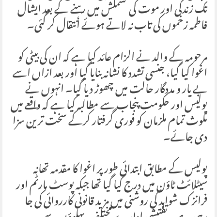
تک زندگی اور موت کی کشمکش میں رہنے کے بعد ایشال
فاطمہ زخموں کی تاب نہ لاتے ہوئے انتقال کر گئی۔
مرحومہ کے والد نے الزام عائد کیا ہے کہ ان کی بیٹی کو
اغوا کیا گیا، جنسی تشدد کا نشانہ بنایا گیا اور بعد ازاں اسے
بے یار و مددگار حالت میں چھوڑ دیا گیا۔ انہوں نے
پولیس اور حکومت پنجاب سے مطالبہ کیا ہے کہ واقعے میں
ملوث تمام ملزمان کو فوری گرفتار کرکے سخت ترین سزا
دی جائے۔
پولیس کے مطابق ابتدائی طور پر اغوا کا مقدمہ تھانہ
سیٹلائٹ ٹاؤن میں درج کیا گیا تھا جبکہ پوسٹ مارٹم اور
فرانزک شواہد کی روشنی میں مزید قانونی کارروائی کی جا