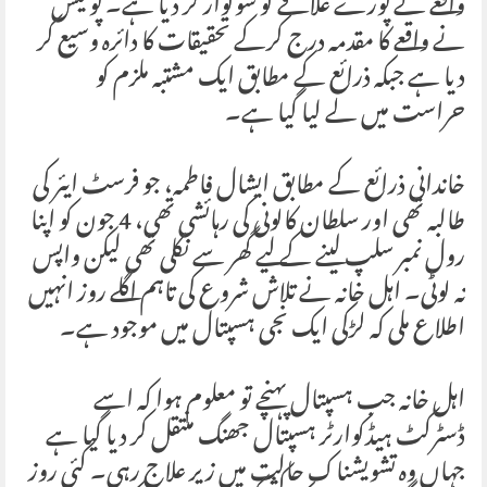
واقعے نے پورے علاقے کو سوگوار کر دیا ہے۔ پولیس
نے واقعے کا مقدمہ درج کرکے تحقیقات کا دائرہ وسیع کر
دیا ہے جبکہ ذرائع کے مطابق ایک مشتبہ ملزم کو
حراست میں لے لیا گیا ہے۔
خاندانی ذرائع کے مطابق ایشال فاطمہ، جو فرسٹ ایئر کی
طالبہ تھی اور سلطان کالونی کی رہائشی تھی، 4 جون کو اپنا
رول نمبر سلپ لینے کے لیے گھر سے نکلی تھی لیکن واپس
نہ لوٹی۔ اہل خانہ نے تلاش شروع کی تاہم اگلے روز انہیں
اطلاع ملی کہ لڑکی ایک نجی ہسپتال میں موجود ہے۔
اہل خانہ جب ہسپتال پہنچے تو معلوم ہوا کہ اسے
ڈسٹرکٹ ہیڈکوارٹر ہسپتال جھنگ منتقل کر دیا گیا ہے
جہاں وہ تشویشناک حالت میں زیر علاج رہی۔ کئی روز