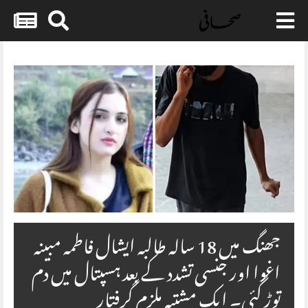
Skip
to
content
جھنگ میں 18 سالہ طالبہ ایشال فاطمہ مبینہ
اغوا اور جنسی تشدد کے بعد ہسپتال میں دم
توڑ گئی۔ ایک مشتبہ ملزم گرفتار