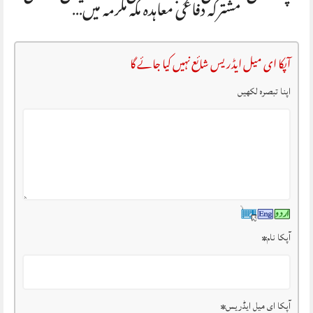
مشترکہ دفاعی معاہدہ مکہ مکرمہ میں…
آپکا ای میل ایڈریس شائع نہیں کیا جائے گا
اپنا تبصرہ لکھیں
آپکا نام
*
آپکا ای میل ایڈریس
*