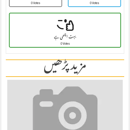
0 Votes
0 Votes
بہت اچھی ہے
0 Votes
مزید پڑھیں