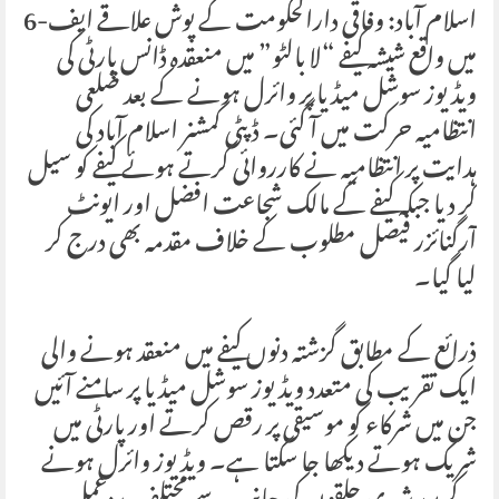
اسلام آباد: وفاقی دارالحکومت کے پوش علاقے ایف-6
میں واقع شیشہ کیفے “لا بالٹو” میں منعقدہ ڈانس پارٹی کی
ویڈیوز سوشل میڈیا پر وائرل ہونے کے بعد ضلعی
انتظامیہ حرکت میں آ گئی۔ ڈپٹی کمشنر اسلام آباد کی
ہدایت پر انتظامیہ نے کارروائی کرتے ہوئے کیفے کو سیل
کر دیا جبکہ کیفے کے مالک شجاعت افضل اور ایونٹ
آرگنائزر فیصل مطلوب کے خلاف مقدمہ بھی درج کر
لیا گیا۔
ذرائع کے مطابق گزشتہ دنوں کیفے میں منعقد ہونے والی
ایک تقریب کی متعدد ویڈیوز سوشل میڈیا پر سامنے آئیں
جن میں شرکاء کو موسیقی پر رقص کرتے اور پارٹی میں
شریک ہوتے دیکھا جا سکتا ہے۔ ویڈیوز وائرل ہونے