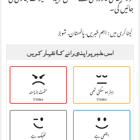
جائیں گی۔
کیٹاگری میں :
اہم خبریں
،
پاکستان
،
شوبز
اس خبر پر اپنی رائے کا اظہار کریں
بہتر ہو سکتی تھی
سخت نا پسند
0 Votes
0 Votes
اچھی ہے
ٹھیک ہے