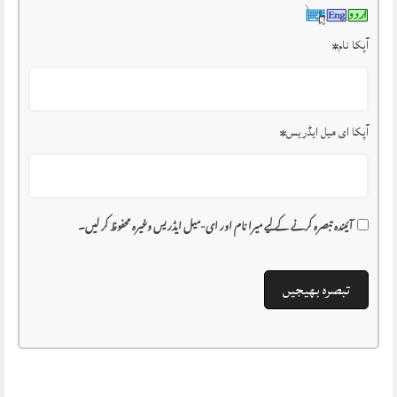
آپکا نام
*
آپکا ای میل ایڈریس
*
آئیندہ تبصرہ کرنے کے لیے میرا نام اور ای-میل ایڈریس وغیرہ محفوظ کر لیں۔