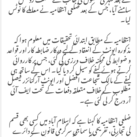
کے بعد شہری حلقوں کی جانب سے مختلف ردعمل
سامنے آیا، جس کے بعد ضلعی انتظامیہ نے معاملے کا نوٹس
لیا۔
انتظامیہ کے مطابق ابتدائی تحقیقات میں معلوم ہوا کہ
مذکورہ ایونٹ کے انعقاد کے لیے درکار ضابطہ کار اور قواعد
و ضوابط کی ممکنہ خلاف ورزی کی گئی، جس پر کارروائی
کرتے ہوئے کیفے کو سیل کر دیا گیا۔ اس کے ساتھ ہی
کیفے کے مالک شجاعت افضل اور ایونٹ آرگنائزر فیصل
مطلوب کے خلاف متعلقہ دفعات کے تحت ایف آئی
آر درج کر لی گئی ہے۔
ضلعی انتظامیہ کا کہنا ہے کہ اسلام آباد میں کسی بھی قسم
کی تجارتی، تفریحی یا سماجی سرگرمی قانون کے دائرے