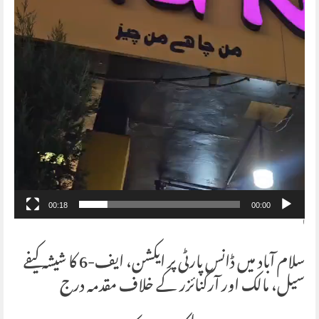
00:18
00:00
ا
سلام آباد میں ڈانس پارٹی پر ایکشن، ایف-6 کا شیشہ کیفے
سیل، مالک اور آرگنائزر کے خلاف مقدمہ درج