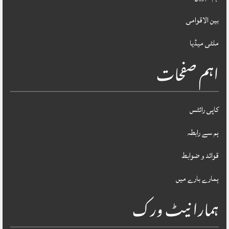
بین الاقوامی
ملٹی میڈیا
اہم صفحات
کاپی رائٹس
ہم سے رابطہ
قوائد و ضوابط
ہمارے بارے میں
ہمارا نیٹ ورک