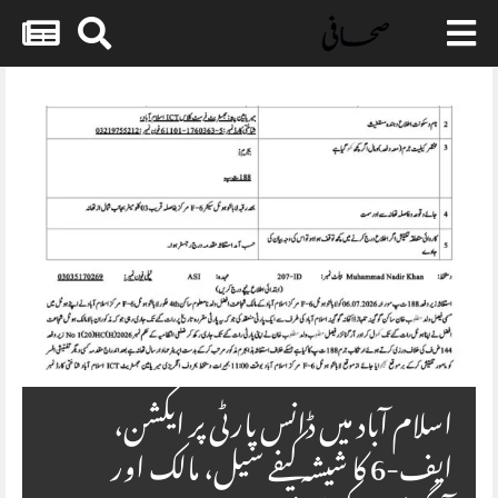
Skip
to
content
اسلام آباد میں ڈانس پارٹی پر ایکشن،
ایف-6 کا شیشہ کیفے سیل، مالک اور