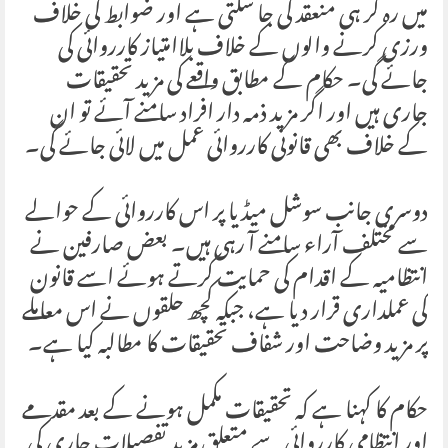
میں رہ کر ہی منعقد کی جا سکتی ہے اور ضوابط کی خلاف
ورزی کرنے والوں کے خلاف بلاامتیاز کارروائی کی
جائے گی۔ حکام کے مطابق واقعے کی مزید تحقیقات
جاری ہیں اور اگر مزید ذمہ دار افراد سامنے آئے تو ان
کے خلاف بھی قانونی کارروائی عمل میں لائی جائے گی۔
دوسری جانب سوشل میڈیا پر اس کارروائی کے حوالے
سے مختلف آراء سامنے آ رہی ہیں۔ بعض صارفین نے
انتظامیہ کے اقدام کی حمایت کرتے ہوئے اسے قانون
کی عملداری قرار دیا ہے، جبکہ کچھ حلقوں نے اس معاملے
پر مزید وضاحت اور شفاف تحقیقات کا مطالبہ کیا ہے۔
حکام کا کہنا ہے کہ تحقیقات مکمل ہونے کے بعد مقدمے
اور انتظامی کارروائی سے متعلق مزید تفصیلات جاری کی