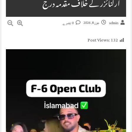
آرگنائزر کے خلاف مقدمہ درج
جون 8, 2026
admin
0 تبصرے
Post Views:
132
Video
Player