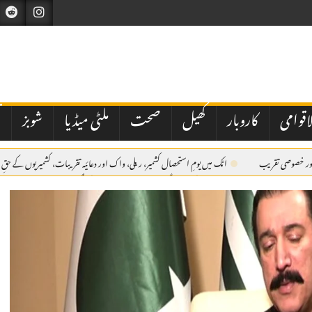
اقوامی
کاروبار
کھیل
صحت
ملٹی میڈیا
شوبز
ت
ی اور خصوصی تقریب
اٹک میں یومِ استحصال کشمیر، ریلی، واک اور دعائیہ تقریبات، کشمیریوں کے حقِ 
میں مقررین کا عزم
اے بی این کی مبینہ سگریٹ مافیا اسٹوری پر طلب کی گئی میٹنگ منسوخ
ک