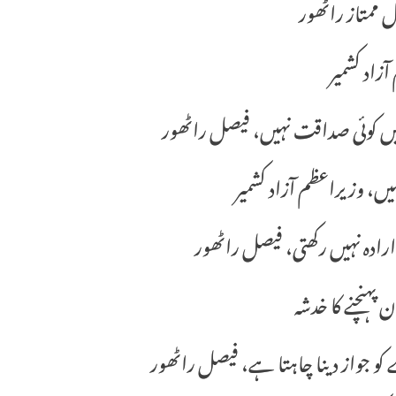
 ممتاز راٹھور
زاد کشمیر
 میں کوئی صداقت نہیں، فیصل راٹھور
نہیں، وزیراعظم آزاد کشمیر
ارادہ نہیں رکھتی، فیصل راٹھور
پہنچنے کا خدشہ
ے کو جواز دینا چاہتا ہے، فیصل راٹھور