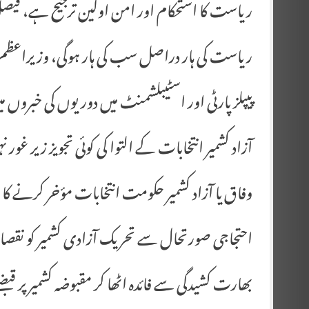
ریاست کا استحکام اور امن اولین ترجیح ہے، فیصل
ریاست کی ہار دراصل سب کی ہار ہوگی، وزیراعظم آ
پیپلز پارٹی اور اسٹیبلشمنٹ میں دوریوں کی خبروں
آزاد کشمیر انتخابات کے التوا کی کوئی تجویز زیر غور 
وفاق یا آزاد کشمیر حکومت انتخابات مؤخر کرنے کا 
احتجاجی صورتحال سے تحریک آزادی کشمیر کو نقصان 
بھارت کشیدگی سے فائدہ اٹھا کر مقبوضہ کشمیر پر قبض