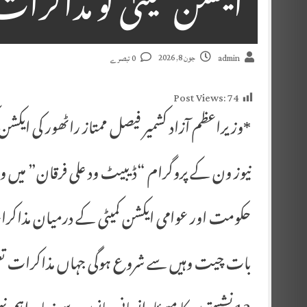
ایکشن کمیٹی کو مذاکر
جون 8, 2026
admin
0 تبصرے
Post Views:
74
*وزیراعظم آزاد کشمیر فیصل ممتاز راٹھور کی ایکش
نیوز ون کے پروگرام “ڈیبیٹ ود علی فرقان” میں وزی
حکومت اور عوامی ایکشن کمیٹی کے درمیان مذاکرا
بات چیت وہیں سے شروع ہوگی جہاں مذاکرات تعط