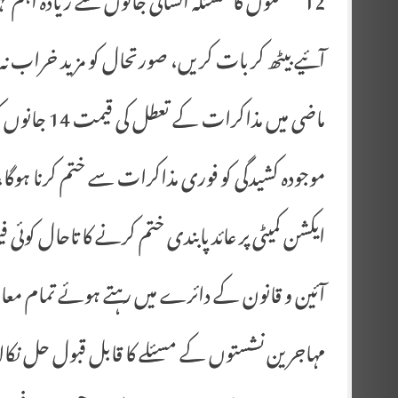
12 نشستوں کا مسئلہ انسانی جانوں سے زیادہ اہم نہیں، فیصل راٹھور
آئیے بیٹھ کر بات کریں، صورتحال کو مزید خراب نہ
ماضی میں مذاکرات کے تعطل کی قیمت 14 جانوں کی صورت میں چکانی پڑی، فیصل راٹھور
موجودہ کشیدگی کو فوری مذاکرات سے ختم کرنا ہوگا، 
ایکشن کمیٹی پر عائد پابندی ختم کرنے کا تاحال کوئی ف
آئین و قانون کے دائرے میں رہتے ہوئے تمام معا
مہاجرین نشستوں کے مسئلے کا قابل قبول حل نکالا 