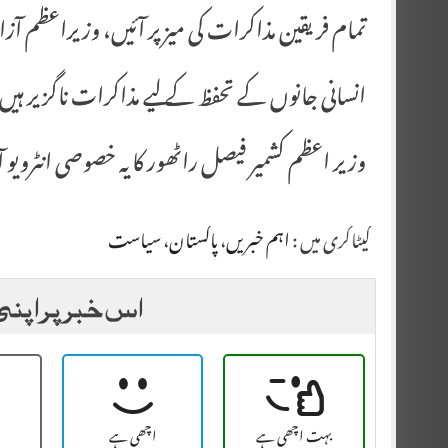
تمام فریقین مذاکرات کی میز پر آئیں، وزیراعظم آزاد
انسانی جانوں کے تحفظ کے لیے مذاکرات ناگزیر ہیں
وزیر اعظم کشمیر فیصل راٹھور کا یہ خصوصی انٹرویو آج رات 8 بجے نیوز 
کیٹاگری میں :
اہم خبریں
،
پاکستان
،
سیاست
اس خبر پر اپنی
بہت اچھی ہے
اچھی ہے