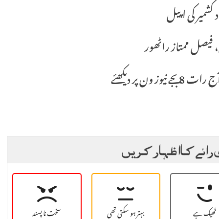
 کشمیر کی اپیل
، فیصل ممتاز راٹھور
ون پر دیکھئے
 رائے کا اظہار کریں
ٹھیک ہے
بہتر ہو سکتی تھی
سخت نا پسند