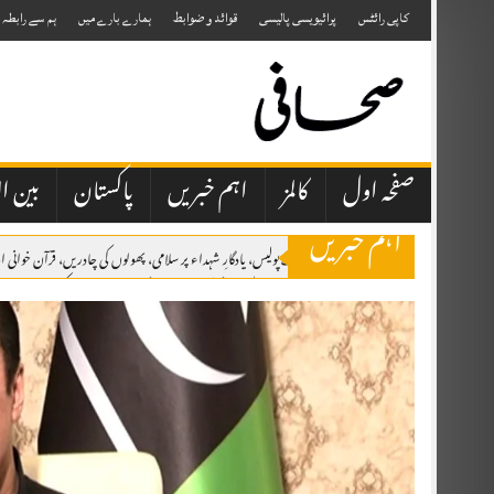
Skip
to
کاپی رائٹس
پرائیویسی پالیسی
قوائد و ضوابط
ہمارے بارے میں
ہم سے رابطہ
content
صفحہ اول
کالمز
اہم خبریں
پاکستان
بین ال
اہم خبریں
اٹک میں یومِ شہدائے پولیس، یادگارِ شہداء پر سلامی، پھولوں کی چادریں، قرآن خوان
برسلز: مسئلہ کشمیر کو عالمی سطح پر اجاگر کرتے رہیں گے، یومِ استحصال کشمیر کانفرنس 