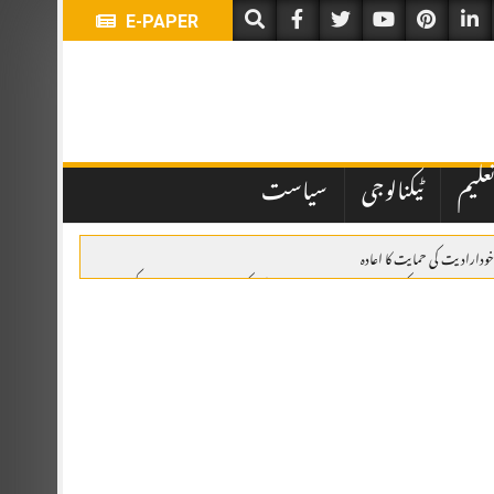
E-PAPER
علیم
ٹیکنالوجی
سیاست
خودارادیت کی حمایت کا اعادہ
وئٹہ: یومِ استحصالِ کشمیر پر ریلی، وزیراعلیٰ بلوچستان کی کشمیری عوام سے اظہارِ یکجہتی