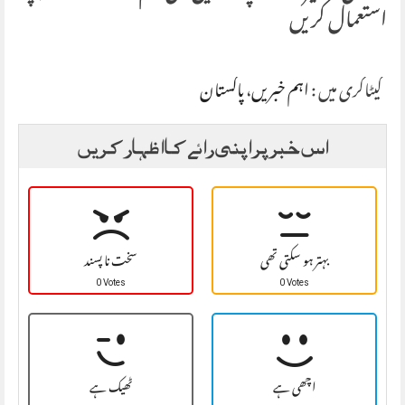
استعمال کریں
کیٹاگری میں :
اہم خبریں
،
پاکستان
اس خبر پر اپنی رائے کا اظہار کریں
بہتر ہو سکتی تھی
سخت نا پسند
0 Votes
0 Votes
اچھی ہے
ٹھیک ہے