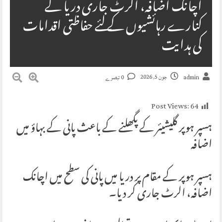
اچانک اضافہ، الرٹ جاری دریا کے
کنارے رہائشیوں کے لئے حفاظتی اقدامات
کی ہدایت
جون 5, 2026
admin
0 تبصرے
Post Views:
64
ہسپر ہوپر گلیشیئر کے پگھلنے کے باعث پانی کے بہاؤ میں
اضافہ
ہسپر ہوپر کے مقام پر دریا میں پانی کی سطح میں اچانک
اضافہ، الرٹ جاری کر دیا۔