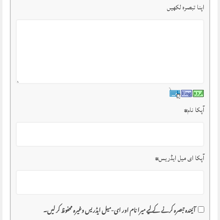
اپنا تبصرہ لکھیں
آپکا نام
*
آپکا ای میل ایڈریس
*
آئیندہ تبصرہ کرنے کے لیے میرا نام اور ای-میل ایڈریس وغیرہ محفوظ کر لیں۔