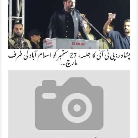
پشاور: پی ٹی آئی کا جلسہ، 27 ستمبر کو اسلام آباد کی طرف
مارچ…