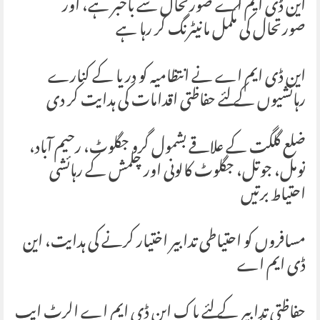
این ڈی ایم اے صورتحال سے باخبر ہے، اور
صورتحال کی مکمل مانیٹرنگ کر رہا ہے
این ڈی ایم اے نے انتظامیہ کو دریا کے کنارے
رہائشیوں کے لئے حفاظتی اقدامات کی ہدایت کر دی
ضلع گلگت کے علاقے بشمول گرو جگلوٹ، رحیم آباد،
نومل، جوتل، جگلوٹ کالونی اور چلمش کے رہائشی
احتیاط برتیں
مسافروں کو احتیاطی تدابیر اختیار کرنے کی ہدایت، این
ڈی ایم اے
حفاظتی تدابیر کے لئے پاک این ڈی ایم اے الرٹ ایپ