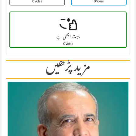
0 Votes
0 Votes
بہت اچھی ہے
0 Votes
مزید پڑھیں