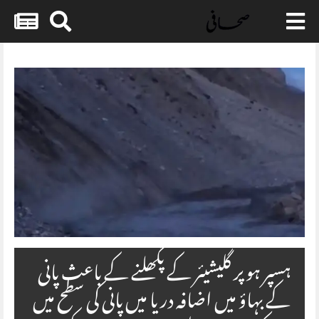
Skip
to
content
ہسپر ہوپر گلیشیئر کے پگھلنے کے باعث پانی
کے بہاؤ میں اضافہ دریا میں پانی کی سطح میں