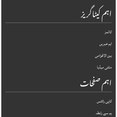
اہم کیٹاگریز
کالمز
اہم خبریں
بین الاقوامی
ملٹی میڈیا
اہم صفحات
کاپی رائٹس
ہم سے رابطہ