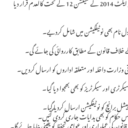
▪️ ایکشن کمیٹی کو آزاد کشمیر کے انسداد دہشت گردی ایکٹ 2014 کے سیکشن 12 کے تحت کالعدم قرار دیا
متبادل نام بھی نوٹیفکیشن میں شامل کردیے۔
 کے خلاف قانون کے مطابق کارروائی کی جائے گی۔
وفاقی وزارت داخلہ اور متعلقہ اداروں کو ارسال کردیں۔
رٹری اور سیکرٹریز کو بھی بھجوا دیا گیا۔
یشل برانچ کو نوٹیفکیشن ارسال کردیا گیا۔
 پولیس حکام کو بھی ہدایات جاری کردی گئیں۔
نون کی عملداری اور عوامی تحفظ کو یقینی بنایا جائے گا۔