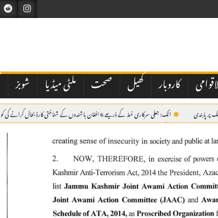
اقوامی
کاروبار
کھیل
صحت
ملٹی میڈیا
شوبز
ت
اٹک: جعلی سرکاری خط کے ذریعے 6 افغان باشندوں کے شناختی کارڈ بحال کرانے کی کوشش ناکام، مقدمہ درج
سے بھرے ڈمپر کی ٹکر، 38 سالہ موٹرسائیکل سوار جاں بحق