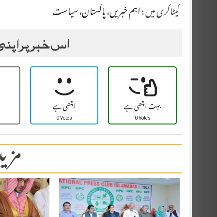
کیٹاگری میں :
اہم خبریں
،
پاکستان
،
سیاست
اس خبر پر اپنی
بہت اچھی ہے
اچھی ہے
0 Votes
0 Votes
مزید