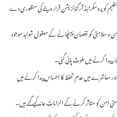
نظیم کو پروسکرائبڈ آرگنائزیشن قرار دینے کی منظوری دے
ن و سلامتی کو نقصان پہنچانے کے معقول شواہد موجود
شار پیدا کرنے میں ملوث پائی گئی۔
نے اور معاشرے میں عدم تحفظ کا احساس پیدا کرنے میں
یاستی امن کو متاثر کرنے کے الزامات عائد کیے گئے ہیں۔