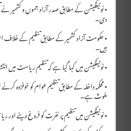
▪️ نوٹیفکیشن کے مطابق صدر آزاد جموں و کشمیر نے ت
دی۔
▪️ حکومت آزاد کشمیر کے مطابق تنظیم کے خلاف ام
ہیں۔
▪️ نوٹیفکیشن میں کہا گیا ہے کہ تنظیم ریاست میں انت
▪️ محکمہ داخلہ کے مطابق تنظیم عوام کو خوفزدہ کر
ملوث ہے۔
▪️ نوٹیفکیشن میں تنظیم پر نفرت کو فروغ دینے اور ر