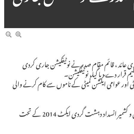
ابندی عائد ، قائم مقام صدر نے نوٹیفکیشن جاری کردی
یم قرار دے دیا گیا، نوٹیفکیشن۔
میٹی اور عوامی ایکشن کمیٹی کے ناموں سے کام کرنے والی
▪️ محکمہ داخلہ آزاد کشمیر کے مطابق تنظیم کو آزاد جموں و کشمیر انسداد دہشت گردی ایکٹ 2014 کے تحت