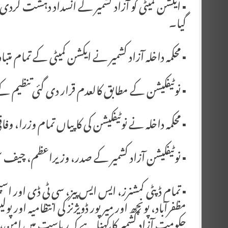
گیا۔
▪️ محکمہ داخلہ آزاد کشمیر نے ایکشن کمیٹی کے تمام 
▪️ نوٹیفکیشن کے مطابق کالعدم قرار دی گئی تنظیم
▪️ محکمہ داخلہ نے نوٹیفکیشن کی کاپیاں تمام وزرا، 
▪️ نوٹیفکیشن آزاد کشمیر کے صدر، وزیراعظم، چیف سیک
▪️ تمام ڈپٹی کمشنرز، ایس ایس پیز، سی ٹی ڈی اور اسپ
مظفرآباد، پونچھ اور میرپور ڈویژنز کی انتظامیہ اور
حکومت آزاد کشمیر کا کہنا ہے کہ ریاست میں امن، قا