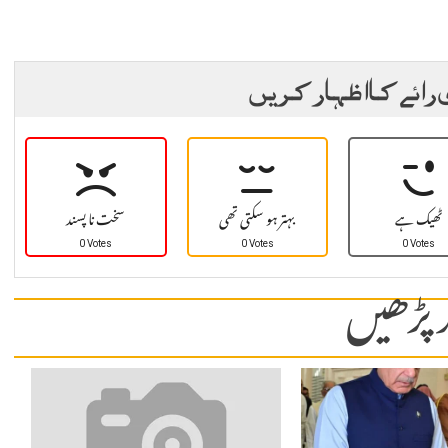
 رائے کا اظہار کریں
ٹھیک ہے
بہتر ہو سکتی تھی
سخت نا پسند
0 Votes
0 Votes
0 Votes
 پڑھیں