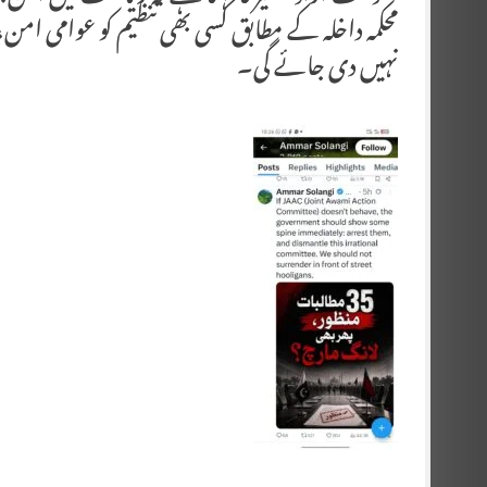
محکمہ داخلہ کے مطابق کسی بھی تنظیم کو عوامی امن
نہیں دی جائے گی۔