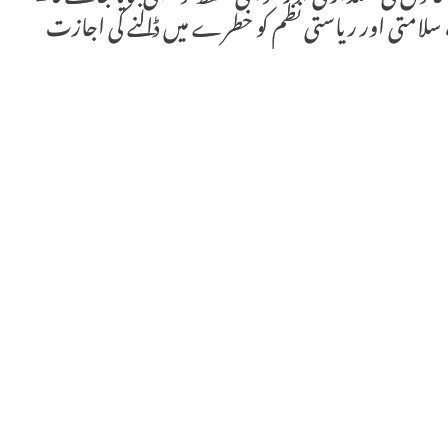
، سلامتی اور ریاستی نظم کو خطرے میں ڈالنے کی اجازت