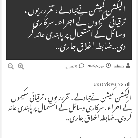
الیکشن کمیشن نےتبادلے ، تقررریوں ،
ترقیاتی سکیموں کے اجراء . سرکاری
وسائل کے استعمال پر پابندی عائد کر
دی..ضابطہ اخلاق جاری..
جون 5, 2026
admin
0 تبصرے
Post Views:
75
الیکشن کمیشن نےتبادلے ، تقررریوں ، ترقیاتی سکیموں
کے اجراء . سرکاری وسائل کے استعمال پر پابندی عائد
کر دی..ضابطہ اخلاق جاری..