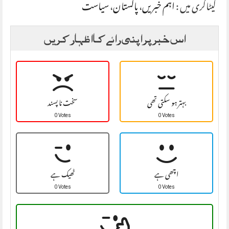
کیٹاگری میں :
اہم خبریں
،
پاکستان
،
سیاست
اس خبر پر اپنی رائے کا اظہار کریں
بہتر ہو سکتی تھی
سخت نا پسند
0 Votes
0 Votes
اچھی ہے
ٹھیک ہے
0 Votes
0 Votes