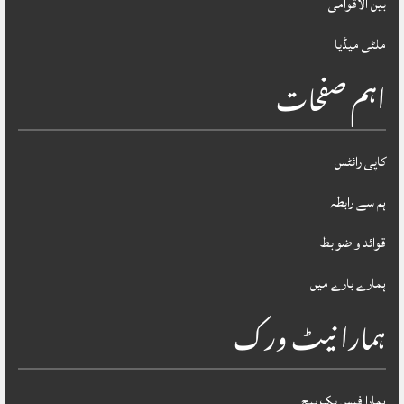
بین الاقوامی
ملٹی میڈیا
اہم صفحات
کاپی رائٹس
ہم سے رابطہ
قوائد و ضوابط
ہمارے بارے میں
ہمارا نیٹ ورک
ہمارا فیس بک پیج