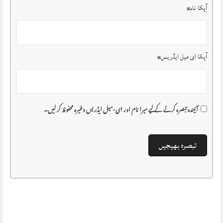
آپکا نام
*
آپکا ای میل ایڈریس
*
آئیندہ تبصرہ کرنے کے لیے میرا نام اور ای-میل ایڈریس وغیرہ محفوظ کر لیں۔