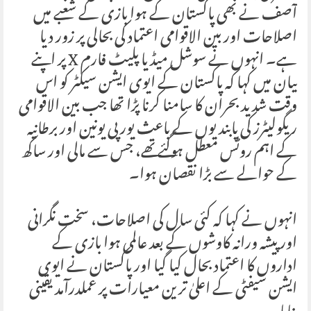
آصف نے بھی پاکستان کے ہوا بازی کے شعبے میں
اصلاحات اور بین الاقوامی اعتماد کی بحالی پر زور دیا
ہے۔ انہوں نے سوشل میڈیا پلیٹ فارم X پر اپنے
بیان میں کہا کہ پاکستان کے ایوی ایشن سیکٹر کو اس
وقت شدید بحران کا سامنا کرنا پڑا تھا جب بین الاقوامی
ریگولیٹرز کی پابندیوں کے باعث یورپی یونین اور برطانیہ
کے اہم روٹس معطل ہوگئے تھے، جس سے مالی اور ساکھ
کے حوالے سے بڑا نقصان ہوا۔
انہوں نے کہا کہ کئی سال کی اصلاحات، سخت نگرانی
اور پیشہ ورانہ کاوشوں کے بعد عالمی ہوا بازی کے
اداروں کا اعتماد بحال کیا گیا اور پاکستان نے ایوی
ایشن سیفٹی کے اعلیٰ ترین معیارات پر عملدرآمد یقینی