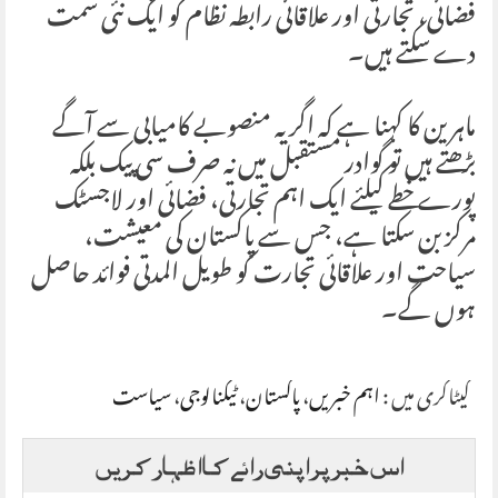
فضائی، تجارتی اور علاقائی رابطہ نظام کو ایک نئی سمت
دے سکتے ہیں۔
ماہرین کا کہنا ہے کہ اگر یہ منصوبے کامیابی سے آگے
بڑھتے ہیں تو گوادر مستقبل میں نہ صرف سی پیک بلکہ
پورے خطے کیلئے ایک اہم تجارتی، فضائی اور لاجسٹک
مرکز بن سکتا ہے، جس سے پاکستان کی معیشت،
سیاحت اور علاقائی تجارت کو طویل المدتی فوائد حاصل
ہوں گے۔
کیٹاگری میں :
اہم خبریں
،
پاکستان
،
ٹیکنالوجی
،
سیاست
اس خبر پر اپنی رائے کا اظہار کریں