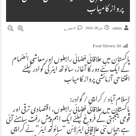
پرواز کامیاب
مئ 28, 2026
admin
0 تبصرے
Post Views:
95
پاکستان میں علاقائی فضائی رابطوں اور معاشی انضمام
کے ایک نئے دور کا آغاز، سائوتھ ایئر کی گوادر کیلئے
افتتاحی آزمائشی پرواز کامیاب
اسلام آباد / کراچی / گوادر:
پاکستان میں علاقائی فضائی رابطوں، اقتصادی ترقی اور
قومی یکجہتی کے فروغ کیلئے ایک اہم پیش رفت سامنے آئی
ہے جہاں نئی علاقائی ایئرلائن “سائوتھ ایئر” نے کراچی