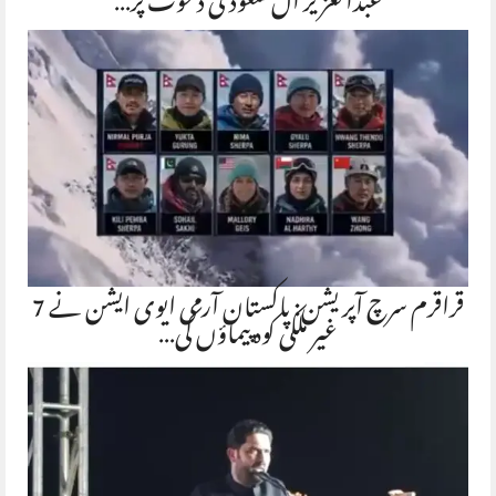
عبدالعزیز آل سعود کی دعوت پر…
قراقرم سرچ آپریشن: پاکستان آرمی ایوی ایشن نے 7
غیر ملکی کوہ پیماؤں کی…