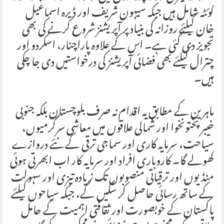
کوئٹہ شامل ہیں جبکہ سیہون شریف اور ڈیرہ اسماعیل
خان کیلئے روزانہ کی بنیاد پر آپریشنز شروع کرنے کی بھی
تجویز دی گئی ہے۔ اس کے علاوہ پاراچنار، اسکردو اور
چترال کیلئے بھی فضائی آپریشنز کی درخواستیں دی جا چکی
ہیں۔
ماہرین کے مطابق یہ اقدام نہ صرف بلوچستان بلکہ جنوبی
خیبرپختونخوا اور شمالی علاقوں میں معاشی سرگرمیوں،
سیاحت، سرمایہ کاری اور سماجی ترقی کے نئے دروازے
کھولے گا۔ کاروباری افراد اور سرمایہ کار اب ابھرتی ہوئی
منڈیوں اور ترقیاتی منصوبوں تک زیادہ تیزی اور سہولت
کے ساتھ رسائی حاصل کر سکیں گے، جبکہ سیاحوں کیلئے
پاکستان کے خوبصورت اور ثقافتی اہمیت کے حامل