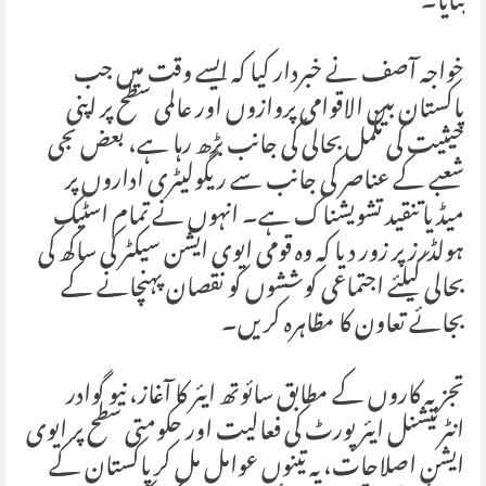
بنایا۔
خواجہ آصف نے خبردار کیا کہ ایسے وقت میں جب
پاکستان بین الاقوامی پروازوں اور عالمی سطح پر اپنی
حیثیت کی مکمل بحالی کی جانب بڑھ رہا ہے، بعض نجی
شعبے کے عناصر کی جانب سے ریگولیٹری اداروں پر
میڈیا تنقید تشویشناک ہے۔ انہوں نے تمام اسٹیک
ہولڈرز پر زور دیا کہ وہ قومی ایوی ایشن سیکٹر کی ساکھ کی
بحالی کیلئے اجتماعی کوششوں کو نقصان پہنچانے کے
بجائے تعاون کا مظاہرہ کریں۔
تجزیہ کاروں کے مطابق سائوتھ ایئر کا آغاز، نیو گوادر
انٹرنیشنل ایئرپورٹ کی فعالیت اور حکومتی سطح پر ایوی
ایشن اصلاحات، یہ تینوں عوامل مل کر پاکستان کے