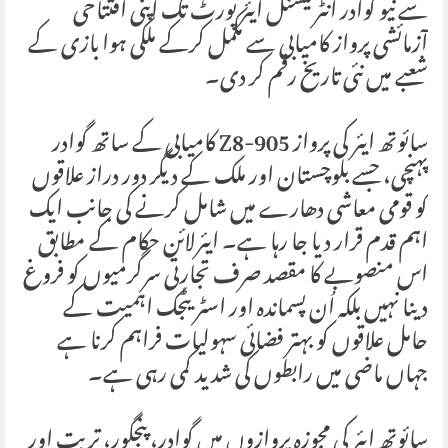
سے نیو گوادر انٹرنیشنل ایئرپورٹ تک اپنی افتتاحی
آزمائشی پرواز کامیابی سے مکمل کرکے ملکی ہوا بازی کے
شعبے میں نئی تاریخ رقم کر دی۔
سائوتھ ایئر کی پرواز Z8-905 کامیابی کے ساتھ گوادر
پہنچی، جسے بلوچستان اور ملک کے دیگر دور دراز علاقوں
کو قومی معاشی دھارے میں شامل کرنے کی جانب ایک
اہم قدم قرار دیا جا رہا ہے۔ ایئرلائن حکام کے مطابق
اس منصوبے کا مقصد صرف تجارتی سرگرمیوں کو فروغ
دینا نہیں بلکہ اُن پسماندہ اور اسٹریٹجک اہمیت کے
حامل علاقوں کو بہتر فضائی سہولیات فراہم کرنا ہے
جہاں ماضی میں رابطوں کی شدید کمی رہی ہے۔
سائوتھ ایئر کی مجوزہ پروازوں میں گوادر، پنجگور، تربت اور