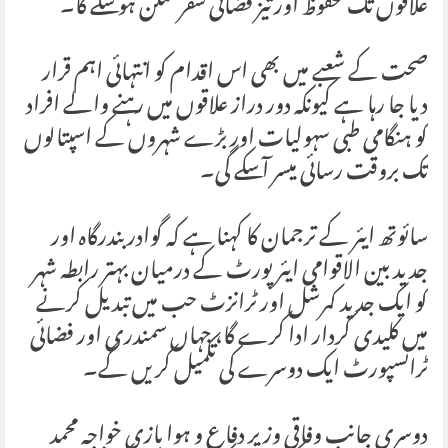
علاقوں تک محفوظ اور تیز فضائی سفر ممکن ہو سکے گا۔
صحت کے شعبے میں بھی اس اقدام کو انتہائی اہم قرار
دیا جا رہا ہے کیونکہ دور دراز علاقوں میں رہنے والے افراد
کو ہنگامی طبی سہولیات اور بڑے شہروں کے اسپتالوں
تک بروقت رسائی میسر آ سکے گی۔
سائوتھ ایئر کے ترجمان کا کہنا ہے کہ گوادر بندرگاہ اور
جدید بین الاقوامی ایئرپورٹ کے درمیان بہتر رابطہ شہر
کو ایک جدید کمرشل اور ٹرانزٹ حب میں تبدیل کرنے
میں کلیدی کردار ادا کرے گا، جہاں سمندری اور فضائی
ٹرانسپورٹ ایک دوسرے کی تکمیل کریں گے۔
دوسری جانب وفاقی وزیر دفاع و ہوا بازی خواجہ محمد