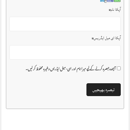
آپکا نام
*
آپکا ای میل ایڈریس
*
آئیندہ تبصرہ کرنے کے لیے میرا نام اور ای-میل ایڈریس وغیرہ محفوظ کر لیں۔