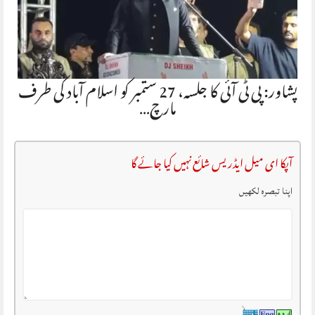
پشاور: پی ٹی آئی کا جلسہ، 27 ستمبر کو اسلام آباد کی طرف
مارچ…
آپکا ای میل ایڈریس شائع نہیں کیا جائے گا
اپنا تبصرہ لکھیں