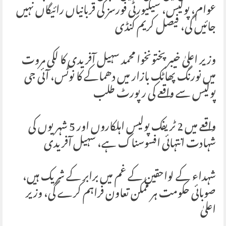
عوام، پولیس، سیکیورٹی فورسز کی قربانیاں رائیگاں نہیں
جائیں گی، فیصل کریم کنڈی
وزیر اعلیٰ خیبرپختونخوا محمد سہیل آفریدی کا لکی مروت
میں نورنگ پھاٹک بازار میں دھماکے کا نوٹس، آئی جی
پولیس سے واقعے کی رپورٹ طلب
واقعے میں 2 ٹریفک پولیس اہلکاروں اور 5 شہریوں کی
شہادت انتہائی افسوسناک ہے، سہیل آفریدی
شہداء کے لواحقین کے غم میں برابر کے شریک ہیں،
صوبائی حکومت ہر ممکن تعاون فراہم کرے گی، وزیر
اعلیٰ