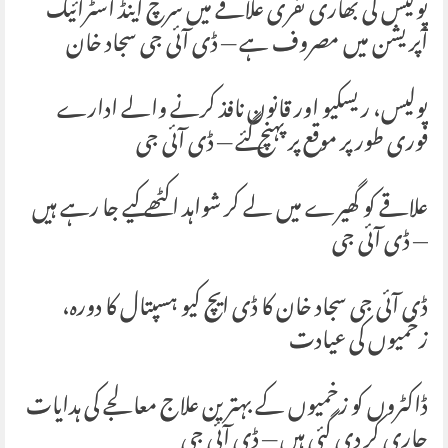
پولیس کی بھاری نفری علاقے میں سرچ اینڈ اسٹرائیک
آپریشن میں مصروف ہے — ڈی آئی جی سجاد خان
پولیس، ریسکیو اور قانون نافذ کرنے والے ادارے
فوری طور پر موقع پر پہنچ گئے — ڈی آئی جی
علاقے کو گھیرے میں لے کر شواہد اکٹھے کیے جا رہے ہیں
— ڈی آئی جی
ڈی آئی جی سجاد خان کا ڈی ایچ کیو ہسپتال کا دورہ،
زخمیوں کی عیادت
ڈاکٹروں کو زخمیوں کے بہترین علاج معالجے کی ہدایات
جاری کر دی گئی ہیں — ڈی آئی جی