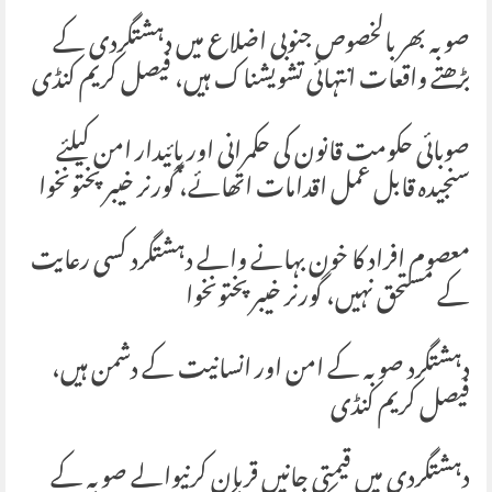
صوبہ بھر بالخصوص جنوبی اضلاع میں دہشتگردی کے
بڑھتے واقعات انتہائی تشویشناک ہیں، فیصل کریم کنڈی
صوبائی حکومت قانون کی حکمرانی اور پائیدار امن کیلئے
سنجیدہ قابل عمل اقدامات اتھائے، گورنر خیبرپختونخوا
معصوم افراد کا خون بہانے والے دہشتگرد کسی رعایت
کے مستحق نہیں، گورنر خیبرپختونخوا
دہشتگرد صوبہ کے امن اور انسانیت کے دشمن ہیں،
فیصل کریم کنڈی
دہشتگردی میں قیمتی جانیں قربان کرنیوالے صوبہ کے