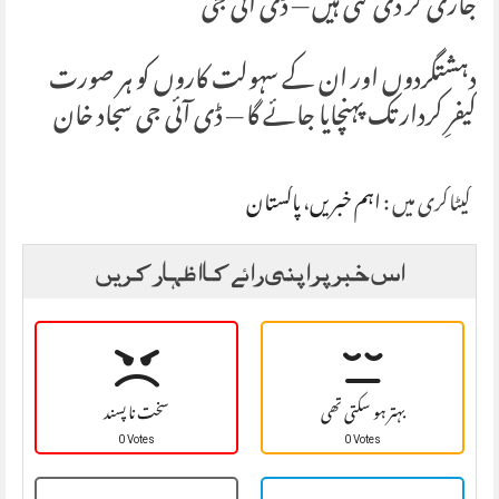
جاری کر دی گئی ہیں — ڈی آئی جی
دہشتگردوں اور ان کے سہولت کاروں کو ہر صورت
کیفرِ کردار تک پہنچایا جائے گا — ڈی آئی جی سجاد خان
کیٹاگری میں :
اہم خبریں
،
پاکستان
اس خبر پر اپنی رائے کا اظہار کریں
بہتر ہو سکتی تھی
سخت نا پسند
0 Votes
0 Votes