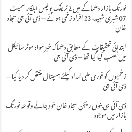
نورنگ بازار دھماکے میں 2 ٹریفک پولیس اہلکار سمیت
07 شہری شہید، 23 افراد زخمی ہوئے — ڈی آئی جی سجاد
خان
ابتدائی تحقیقات کے مطابق دھماکہ خیز مواد موٹر سائیکل
میں نصب کیا گیا تھا — ڈی آئی جی
زخمیوں کو فوری طبی امداد کیلئے ہسپتال منتقل کر دیا گیا —
ڈی آئی جی
ڈی آئی جی بنوں ریجن سجاد خان خود جائے وقوعہ نورنگ
بازار میں موجود