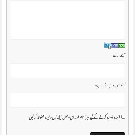
آپکا نام
*
آپکا ای میل ایڈریس
*
آئیندہ تبصرہ کرنے کے لیے میرا نام اور ای-میل ایڈریس وغیرہ محفوظ کر لیں۔