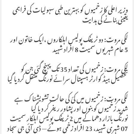
وزیر اعلی کا زخمیوں کو بہترین طبی سہولیات کی فراہمی
یقینی بنانے کی ہدایت
لکی مروت: دو ٹریفک پولیس اہلکاروں ،ایک خاتون اور
5 عام شہریوں سمیت 8 افراد شہید
لکی مروت: زخمیوں کی تعداد 35 تک پہنچ گئی جن کو
تحصیل ہیڈ کوارٹر ہسپتال سرائے نورنگ منتقل کردیا گیا
لکی مروت: زخمیوں میں کئ کی حالت تشویشناک ہے
شدید زخمیوں کو بنوں اور پشاور ریفر کر دیا گیا
نورنگ بازار دھماکے میں 2 ٹریفک پولیس اہلکار سمیت
07 شہری شہید، 23 افراد زخمی ہوئے — ڈی آئی جی سجاد