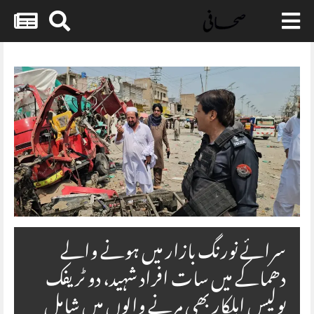
Skip
to
content
سرائے نورنگ بازار میں ہونے والے
دھماکے میں سات افراد شہید، دو ٹریفک
پولیس اہلکار بھی مرنے والوں میں شامل