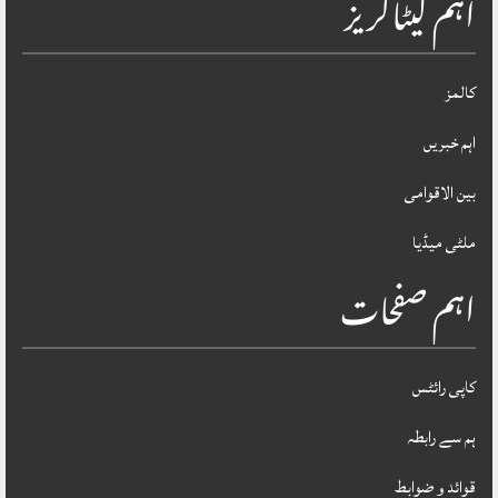
اہم کیٹاگریز
کالمز
اہم خبریں
بین الاقوامی
ملٹی میڈیا
اہم صفحات
کاپی رائٹس
ہم سے رابطہ
قوائد و ضوابط