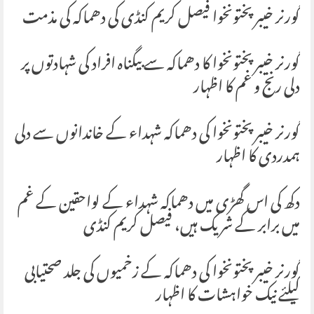
گورنر خیبرپختونخوا فیصل کریم کنڈی کی دھماکہ کی مذمت
گورنر خیبرپختونخوا کا دھماکہ سے بیگناہ افراد کی شہادتوں پر
دلی رنج و غم کا اظہار
گورنر خیبرپختونخوا کی دھماکہ شہداء کے خاندانوں سے دلی
ہمدردی کا اظہار
دکھ کی اس گھڑی میں دھماکہ شہداء کے لواحقین کے غم
میں برابر کے شریک ہیں، فیصل کریم کنڈی
گورنر خیبرپختونخوا کی دھماکہ کے زخمیوں کی جلد صحتیابی
کیلئے نیک خواہشات کا اظہار