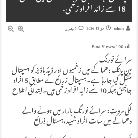
18 سے زائد افراد زخمی،
مئ 12, 2026
admin
0 تبصرے
Post Views:
100
سرائے نورنگ
مین پاٹک دھماکے میں زخمیوں اور ڈیڈ باڈیز کو ہسپتال
منتقل کیا جارہا ہے۔ہسپتال زرائع کے مطابق 5 افراد
جانبحق جبکہ 10 سے زاید افراد زخمی ہیں۔ابتدائی اطلاع
لکی مروت: سرائے نورنگ بازار میں ہونے والے
دھماکے میں سات افراد شہید،ہستال ذرائع