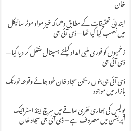
خان
ابتدائی تحقیقات کے مطابق دھماکہ خیز مواد موٹر سائیکل
میں نصب کیا گیا تھا — ڈی آئی جی
زخمیوں کو فوری طبی امداد کیلئے ہسپتال منتقل کر دیا گیا —
ڈی آئی جی
ڈی آئی جی بنوں ریجن سجاد خان خود جائے وقوعہ نورنگ
بازار میں موجود
پولیس کی بھاری نفری علاقے میں سرچ اینڈ اسٹرائیک
آپریشن میں مصروف ہے — ڈی آئی جی سجاد خان