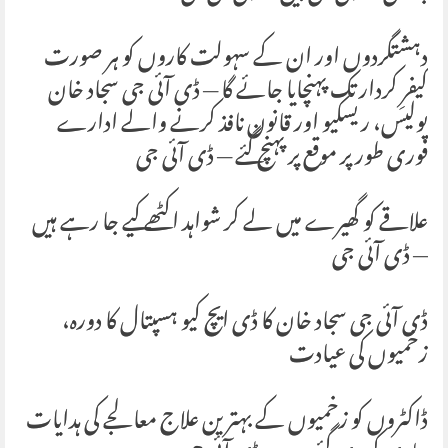
دہشتگردوں اور ان کے سہولت کاروں کو ہر صورت
کیفرِ کردار تک پہنچایا جائے گا — ڈی آئی جی سجاد خان
پولیس، ریسکیو اور قانون نافذ کرنے والے ادارے
فوری طور پر موقع پر پہنچ گئے — ڈی آئی جی
علاقے کو گھیرے میں لے کر شواہد اکٹھے کیے جا رہے ہیں
— ڈی آئی جی
ڈی آئی جی سجاد خان کا ڈی ایچ کیو ہسپتال کا دورہ،
زخمیوں کی عیادت
ڈاکٹروں کو زخمیوں کے بہترین علاج معالجے کی ہدایات