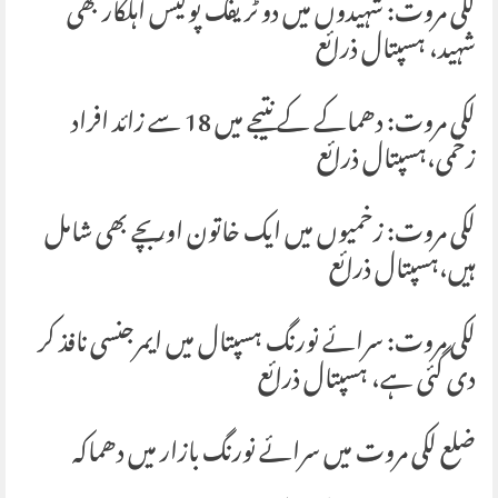
لکی مروت: شہیدوں میں دو ٹریفک پولیس اہلکار بھی
شہید، ہسپتال ذرائع
لکی مروت: دھماکے کے نتیجے میں 18 سے زائد افراد
زخمی،ہسپتال ذرائع
لکی مروت: زخمیوں میں ایک خاتون اور بچے بھی شامل
ہیں،ہسپتال ذرائع
لکی مروت: سرائے نورنگ ہسپتال میں ایمرجنسی نافذ کر
دی گئی ہے، ہسپتال ذرائع
ضلع لکی مروت میں سرائے نورنگ بازار میں دھماکہ