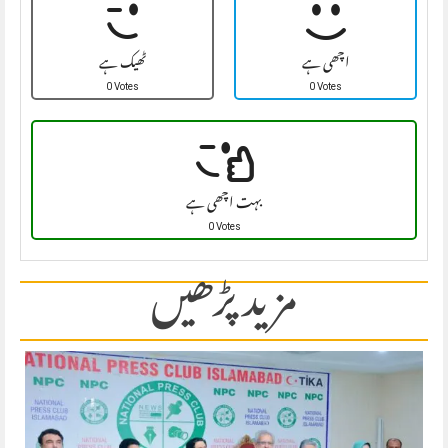
اچھی ہے
ٹھیک ہے
0 Votes
0 Votes
بہت اچھی ہے
0 Votes
مزید پڑھیں